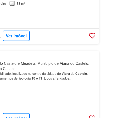
micas e procuradas de
Viana
do
Castelo
, junto ao Largo Va…
eiro
38 m²
Ver imóvel
RTUGAL
o Castelo e Meadela, Município de Viana do Castelo,
do Castelo
bilitado, localizado no centro da cidade de
Viana
do
Castelo
,
tamentos
de tipologia
T0
e T1, todos arrendados…