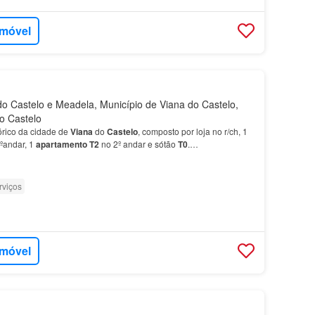
imóvel
o Castelo e Meadela, Município de Viana do Castelo,
do Castelo
órico da cidade de
Viana
do
Castelo
, composto por loja no r/ch, 1
ºandar, 1
apartamento
T2
no 2º andar e sótão
T0
.…
rviços
imóvel