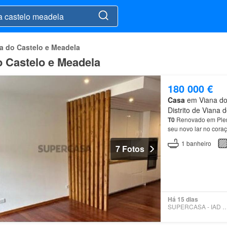
a do Castelo e Meadela
o Castelo e Meadela
180 000 €
Casa
em Viana do 
Distrito de Viana 
T0
Renovado em Ple
seu novo lar no cora
Viana
do
Castelo
.…
1
banheiro
7 Fotos
Há 15 dias
SUPERCASA - IAD PO