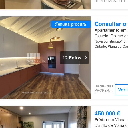
SUPERCASA - EL IMOBILIAR
Consultar o
muita procura
Apartamento
em V
Castelo, Distrito 
Nova construção1 u
Cidade,
Viana
do Cas
Castelo.Apresentamo
C…
12 Fotos
Há 30+ dias
Ver 
PROPERSTAR
450 000 €
Prédio
em Viana d
Distrito de Viana 