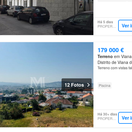
Há 5 dias
Ver 
PROPERSTAR
179 000 €
Terreno
em Viana 
Distrito de Viana 
Terreno com vistas f
12 Fotos
Piscina
Há 30+ dias
Ver 
PROPERSTAR