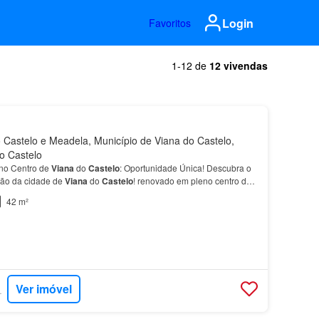
Login
Favoritos
1-12 de
12 vivendas
Castelo e Meadela, Município de Viana do Castelo,
do Castelo
no Centro de
Viana
do
Castelo
: Oportunidade Única! Descubra o
ção da cidade de
Viana
do
Castelo
! renovado em pleno centro de
42 m²
Ver imóvel
RTUGAL