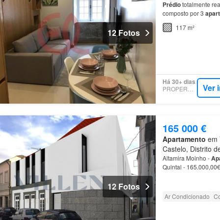
Prédio
totalmente rea
composto por 3
apar
117 m²
12 Fotos
Há 30+ dias
Ver 
PROPERSTAR
165 000 €
Apartamento
em V
Castelo, Distrito 
Altamira Moinho -
Ap
Quintal - 165.000,00
Castelo
tem para ofe
12 Fotos
Ar Condicionado
Co