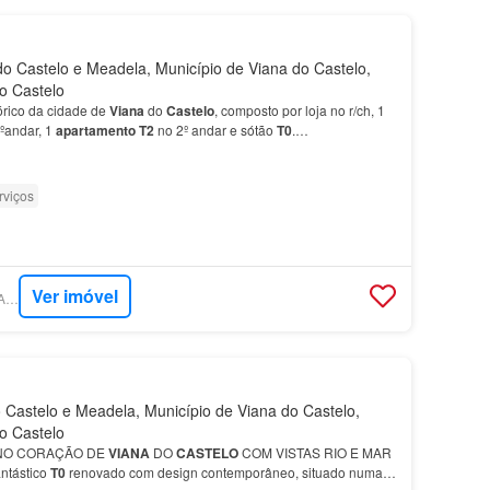
o Castelo e Meadela, Município de Viana do Castelo,
do Castelo
órico da cidade de
Viana
do
Castelo
, composto por loja no r/ch, 1
ºandar, 1
apartamento
T2
no 2º andar e sótão
T0
.…
rviços
Ver imóvel
SUPERCASA - VILA ANDORINHA
Castelo e Meadela, Município de Viana do Castelo,
do Castelo
 NO CORAÇÃO DE
VIANA
DO
CASTELO
COM VISTAS RIO E MAR
ntástico
T0
renovado com design contemporâneo, situado numa