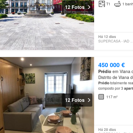
das zonas mais dinâ
T1
1
banh
12 Fotos
Há 12 dias
SUPERCASA - IAD PO
450 000 €
Prédio
em Viana d
Distrito de Viana 
Prédio
totalmente rea
composto por 3
apar
117 m²
12 Fotos
Há 28 dias