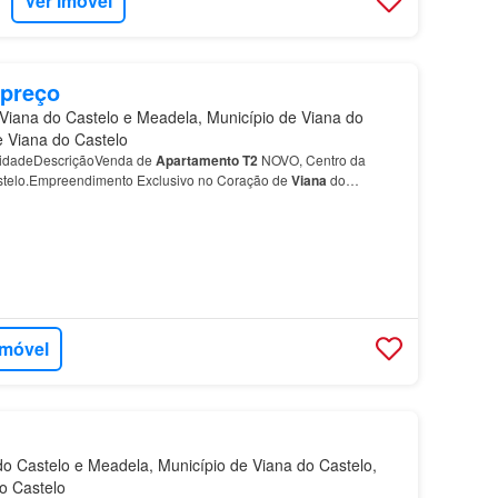
Ver imóvel
IA
 preço
iana do Castelo e Meadela, Município de Viana do
de Viana do Castelo
nidadeDescriçãoVenda de
Apartamento
T2
NOVO, Centro da
telo.Empreendimento Exclusivo no Coração de
Viana
do
s um novo empreendimento residencial no centro de
Viana
do
imóvel
o Castelo e Meadela, Município de Viana do Castelo,
do Castelo