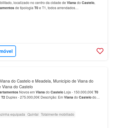
bilitado, localizado no centro da cidade de
Viana
do
Castelo
,
tamentos
de tipologia
T0
e T1, todos arrendados…
imóvel
iana do Castelo e Meadela, Município de Viana do
de Viana do Castelo
artamentos
Novos em
Viana
do
Castelo
Loja - 150.000,00€
T0
€
T2
Duplex - 275.000,00€ Descrição: Em
Viana
do
Castelo
do
recer.…
zinha equipada
Quintal
Totalmente mobiliado