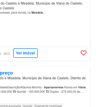
do Castelo e Meadela, Município de Viana do Castelo,
do Castelo
abulosas, para venda, na
Meadela
…
Ver imóvel
SUPERCASA - MITOS - MEDIAÇÃO IMOBILIÁRIA
 preço
lo e Meadela, Município de Viana do Castelo, Distrito de
idadeDescriçãoAltamira Moinho -
Apartamentos
Novos em
Viana
0.000,00€
T0
Quintal - 165.000,00€
T2
Duplex - 275.000,00 do
recer.…
zinha equipada
Quintal
Totalmente mobiliado