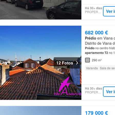
Há 30+ dias
Ver 
PROPERSTAR
682 000 €
Prédio
em Viana d
Distrito de Viana 
Prédio
no centro hist
apartamento
T2
no 1
290 m²
12 Fotos
Varanda
Sala de se
Há 30+ dias
Ver 
PROPERSTAR
179 000 €