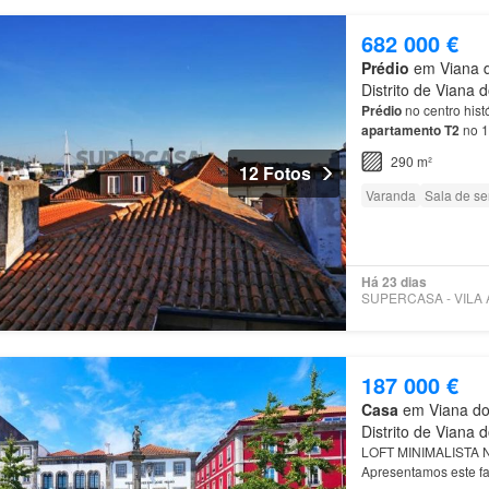
682 000 €
Prédio
em Viana d
Distrito de Viana 
Prédio
no centro hist
apartamento
T2
no 1
290 m²
12 Fotos
Varanda
Sala de se
Há 23 dias
187 000 €
Casa
em Viana do 
Distrito de Viana 
LOFT MINIMALISTA
Apresentamos este fa