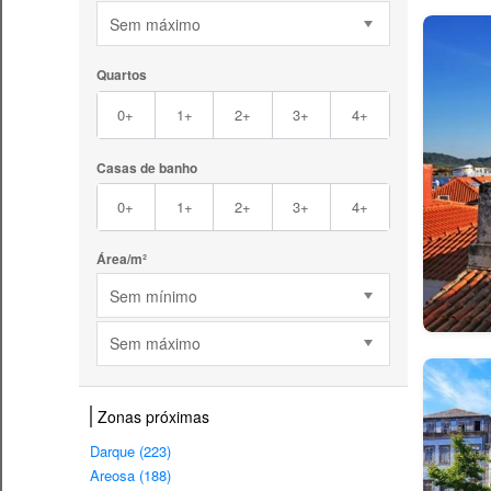
Sem máximo
Quartos
0+
1+
2+
3+
4+
Casas de banho
0+
1+
2+
3+
4+
Área/m²
Sem mínimo
Sem máximo
Zonas próximas
Darque (223)
Areosa (188)