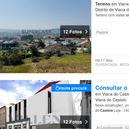
Terreno
em Viana 
Distrito de Viana 
Terreno com vistas f
12 Fotos
Piscina
Há 17 dias
Consultar o
muita procura
em Viana do Caste
Viana do Castelo
Nova construção1 un
do
Castelo
Loja - 15
Castelo
tem para ofe
12 Fotos
Ar Condicionado
Co