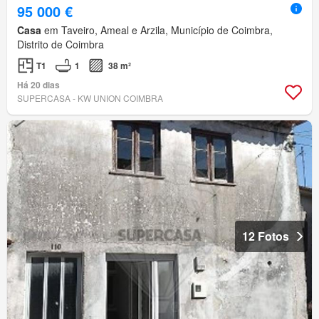
95 000 €
Casa
em Taveiro, Ameal e Arzila, Município de Coimbra,
Distrito de Coimbra
T1
1
38 m²
Há 20 dias
SUPERCASA - KW UNION COIMBRA
12 Fotos