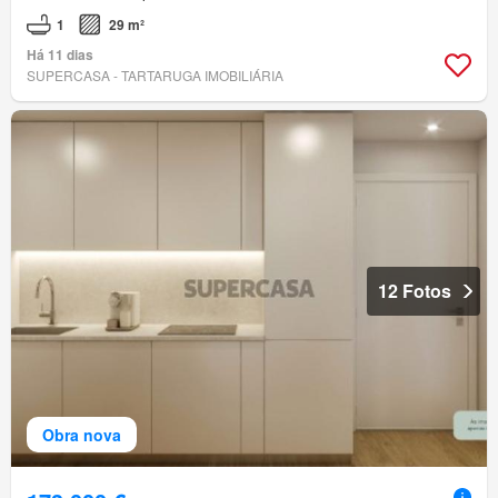
1
29 m²
Há 11 dias
SUPERCASA - TARTARUGA IMOBILIÁRIA
12 Fotos
Obra nova