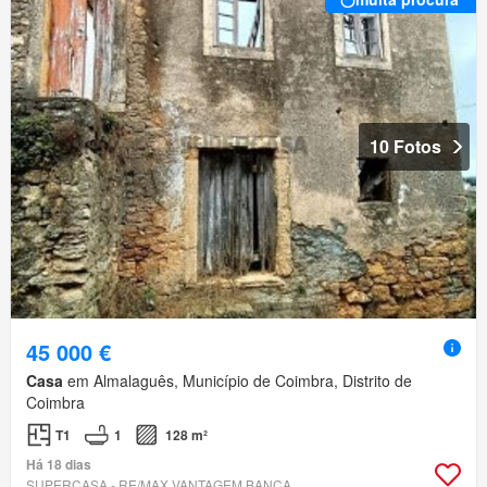
10 Fotos
45 000 €
Casa
em Almalaguês, Município de Coimbra, Distrito de
Coimbra
T1
1
128 m²
Há 18 dias
SUPERCASA - RE/MAX VANTAGEM BANCA