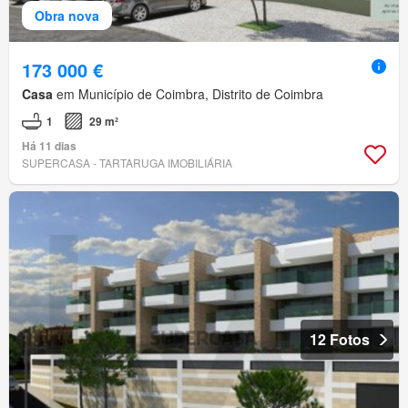
Obra nova
173 000 €
Casa
em Município de Coimbra, Distrito de Coimbra
1
29 m²
Há 11 dias
SUPERCASA - TARTARUGA IMOBILIÁRIA
12 Fotos