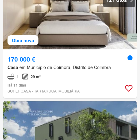
Obra nova
170 000 €
Casa
em Município de Coimbra, Distrito de Coimbra
1
29 m²
Há 11 dias
SUPERCASA - TARTARUGA IMOBILIÁRIA