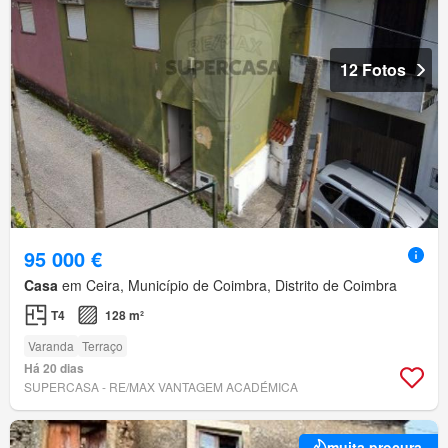
12 Fotos
95 000 €
Casa
em Ceira, Município de Coimbra, Distrito de Coimbra
T4
128 m²
Varanda
Terraço
Há 20 dias
SUPERCASA - RE/MAX VANTAGEM ACADÉMICA
muita procura