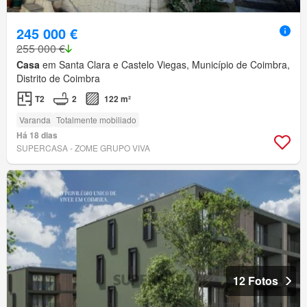
245 000 €
255 000 €
Casa
em Santa Clara e Castelo Viegas, Município de Coimbra,
Distrito de Coimbra
T2
2
122 m²
Varanda
Totalmente mobiliado
Há 18 dias
SUPERCASA - ZOME GRUPO VIVA
12 Fotos