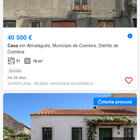
40 500 €
Casa
em Almalaguês, Município de Coimbra, Distrito de
Coimbra
T1
78 m²
Quintal
Há 20 dias
SUPERCASA - RE/MAX VANTAGEM ACADÉMICA
muita procura