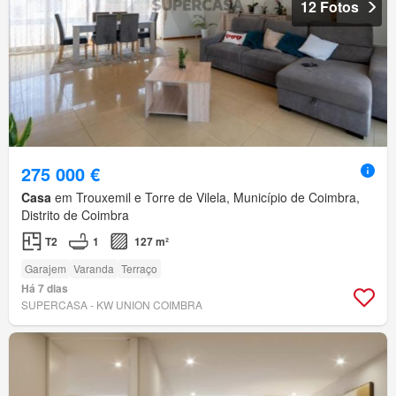
12 Fotos
275 000 €
Casa
em Trouxemil e Torre de Vilela, Município de Coimbra,
Distrito de Coimbra
T2
1
127 m²
Garajem
Varanda
Terraço
Há 7 dias
SUPERCASA - KW UNION COIMBRA