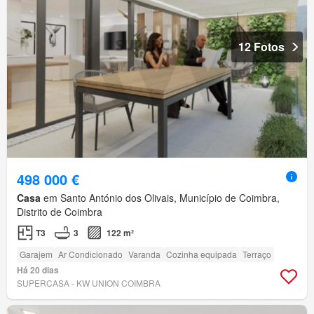
12 Fotos
498 000 €
Casa
em Santo António dos Olivais, Município de Coimbra,
Distrito de Coimbra
T3
3
122 m²
Garajem
Ar Condicionado
Varanda
Cozinha equipada
Terraço
Há 20 dias
SUPERCASA - KW UNION COIMBRA