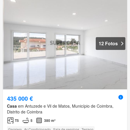
12 Fotos
435 000 €
Casa
em Antuzede e Vil de Matos, Município de Coimbra,
Distrito de Coimbra
T5
5
380 m²
Garajem
Ar Condicionado
Sala de serviços
Terraço