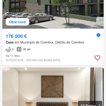
Obra nova
176 000 €
Casa
em Município de Coimbra, Distrito de Coimbra
1
31 m²
Há 11 dias
SUPERCASA - TARTARUGA IMOBILIÁRIA
12 Fotos