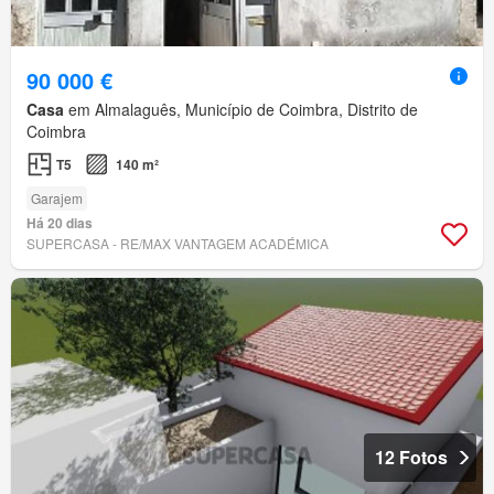
90 000 €
Casa
em Almalaguês, Município de Coimbra, Distrito de
Coimbra
T5
140 m²
Garajem
Há 20 dias
SUPERCASA - RE/MAX VANTAGEM ACADÉMICA
12 Fotos