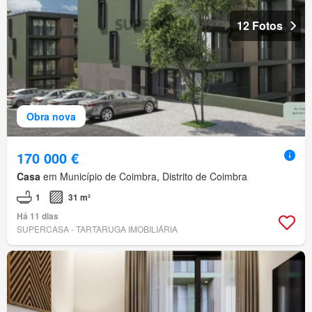
12 Fotos
Obra nova
170 000 €
Casa
em Município de Coimbra, Distrito de Coimbra
1
31 m²
Há 11 dias
SUPERCASA - TARTARUGA IMOBILIÁRIA