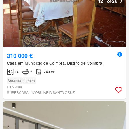
12 Fotos
310 000 €
Casa
em Município de Coimbra, Distrito de Coimbra
T4
2
240 m²
Varanda
Lareira
Há 9 dias
SUPERCASA - IMOBILIÁRIA SANTA CRUZ