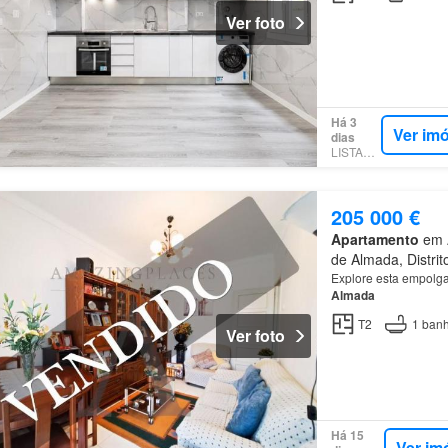
Ver foto
Há 3
Ver im
dias
LISTANZA
205 000 €
Apartamento
em A
de Almada, Distrit
Explore esta empolgan
Almada
T2
1
banh
Ver foto
Há 15
Ver im