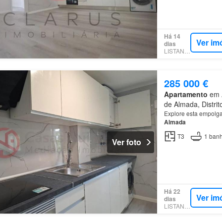
Há 14
Ver im
dias
LISTANZA
285 000 €
Apartamento
em A
de Almada, Distrit
Explore esta empolgan
Almada
T3
1
banh
Ver foto
Há 22
Ver im
dias
LISTANZA