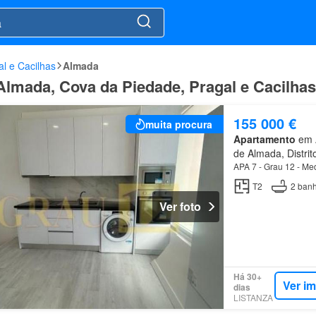
l e Cacilhas
Almada
Almada, Cova da Piedade, Pragal e Cacilhas
155 000 €
muita procura
Apartamento
em A
de Almada, Distrit
APA 7 - Grau 12 - Me
T2
2
banh
Ver foto
Há 30+
Ver i
dias
LISTANZA