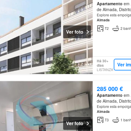
Apartamento
em A
de Almada, Distrit
Explore esta empolgan
Almada
T2
2
banh
Ver foto
Há 30+
Ver i
dias
LISTANZA
285 000 €
Apartamento
em A
de Almada, Distrit
Explore esta empolgan
Almada
T3
1
banh
Ver foto