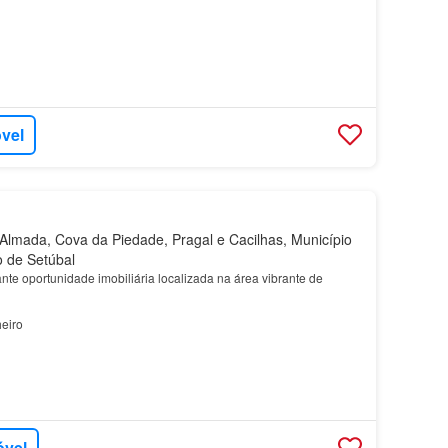
óvel
lmada, Cova da Piedade, Pragal e Cacilhas, Município
o de Setúbal
te oportunidade imobiliária localizada na área vibrante de
eiro
óvel