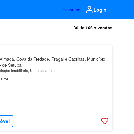
Login
Favoritos
1-30 de
166 vivendas
lmada, Cova da Piedade, Pragal e Cacilhas, Município
o de Setúbal
diação Imobiliária, Unipessoal Lda
eiros
móvel