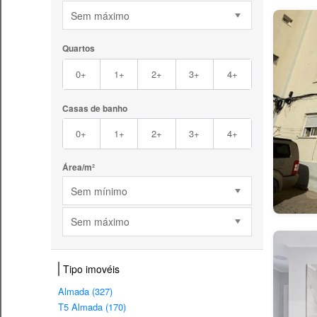
Sem máximo
Quartos
0+
1+
2+
3+
4+
Casas de banho
0+
1+
2+
3+
4+
Área/m²
Sem mínimo
Sem máximo
Tipo imovéis
Almada (327)
T5 Almada (170)