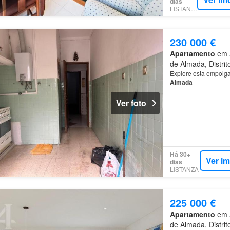
dias
LISTANZA
230 000 €
Apartamento
em A
de Almada, Distrit
Explore esta empolgan
Almada
Ver foto
Há 30+
Ver i
dias
LISTANZA
225 000 €
Apartamento
em A
de Almada, Distrit