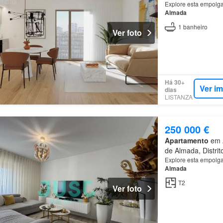
Explore esta empolgan
Almada
1
banheiro
Ver foto
Há 30+
Ver i
dias
LISTANZA
250 000 €
Apartamento
em A
de Almada, Distrit
Explore esta empolgan
Almada
T2
Ver foto