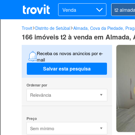
Venda
Trovit
Distrito de Setúbal
Almada, Cova da Piedade, Praga
166 imóveis t2 à venda em Almada, 
Receba os novos anúncios por e-
mail
Salvar esta pesquisa
Ordenar por
Relevância
Preço
Sem mínimo