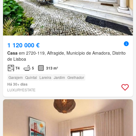
1 120 000 €
Casa
em 2720-119, Alfragide, Município de Amadora, Distrito
de Lisboa
T4
5
313 m²
Garajem
Quintal
Lareira
Jardim
Grelhador
Há 30+ dias
LUXURYESTATE