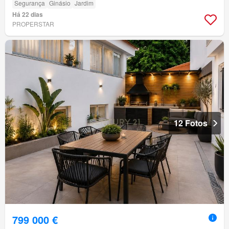
Segurança
Ginásio
Jardim
Há 22 dias
PROPERSTAR
12 Fotos
799 000 €