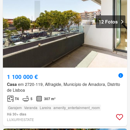
12 Fotos
1 100 000 €
Casa
em 2720-119, Alfragide, Município de Amadora, Distrito
de Lisboa
T4
5
307 m²
Garajem
Varanda
Lareira
amenity_entertainment_room
Há 30+ dias
LUXURYESTATE