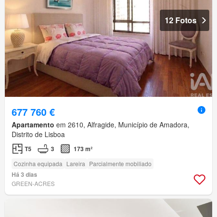
12 Fotos
677 760 €
Apartamento
em 2610, Alfragide, Município de Amadora,
Distrito de Lisboa
T5
3
173 m²
Cozinha equipada
Lareira
Parcialmente mobiliado
Há 3 dias
GREEN-ACRES