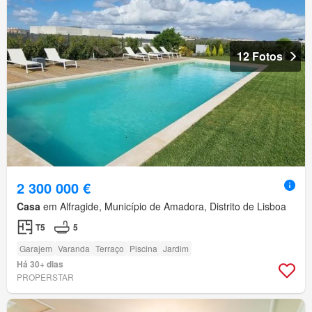
12 Fotos
2 300 000 €
Casa
em Alfragide, Município de Amadora, Distrito de Lisboa
T5
5
Garajem
Varanda
Terraço
Piscina
Jardim
Há 30+ dias
PROPERSTAR