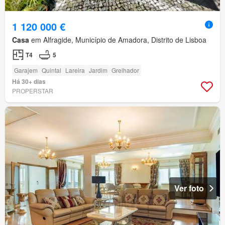
1 120 000 €
Casa
em Alfragide, Município de Amadora, Distrito de Lisboa
T4
5
Garajem
Quintal
Lareira
Jardim
Grelhador
Há 30+ dias
PROPERSTAR
Ver foto