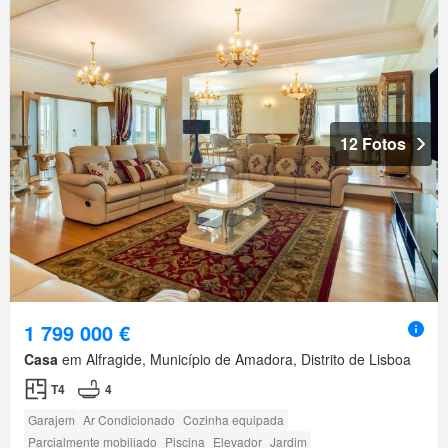
12 Fotos
1 799 000 €
Casa
em Alfragide, Município de Amadora, Distrito de Lisboa
T4
4
Garajem
Ar Condicionado
Cozinha equipada
Parcialmente mobiliado
Piscina
Elevador
Jardim