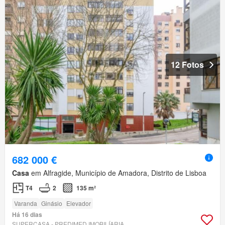
12 Fotos
682 000 €
Casa
em Alfragide, Município de Amadora, Distrito de Lisboa
T4
2
135 m²
Varanda
Ginásio
Elevador
Há 16 dias
SUPERCASA - PREDIMED IMOBILÍARIA