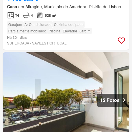
Casa
em Alfragide, Município de Amadora, Distrito de Lisboa
T4
4
628 m²
Garajem
Ar Condicionado
Cozinha equipada
Parcialmente mobiliado
Piscina
Elevador
Jardim
Há 30+ dias
SUPERCASA - SAVILLS PORTUGAL
12 Fotos