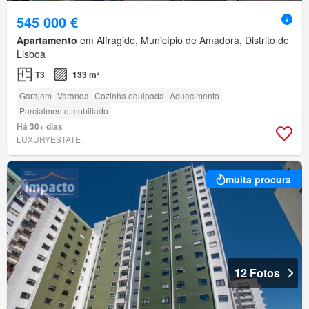
545 000 €
Apartamento
em Alfragide, Município de Amadora, Distrito de
Lisboa
T3
133 m²
Garajem
Varanda
Cozinha equipada
Aquecimento
Parcialmente mobiliado
Há 30+ dias
LUXURYESTATE
muita procura
12 Fotos