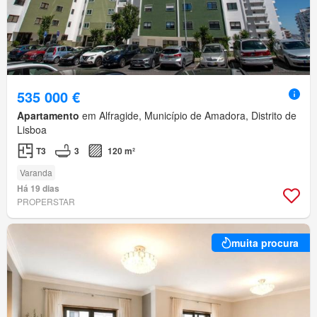
535 000 €
Apartamento
em Alfragide, Município de Amadora, Distrito de
Lisboa
T3
3
120 m²
Varanda
Há 19 dias
PROPERSTAR
muita procura