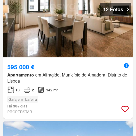
12 Fotos
595 000 €
Apartamento
em Alfragide, Município de Amadora, Distrito de
Lisboa
T3
2
142 m²
Garajem
Lareira
Há 30+ dias
PROPERSTAR