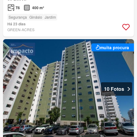
T6
400 m²
Segurança
Ginásio
Jardim
Há 23 dias
GREEN-ACRES
muita procura
10 Fotos