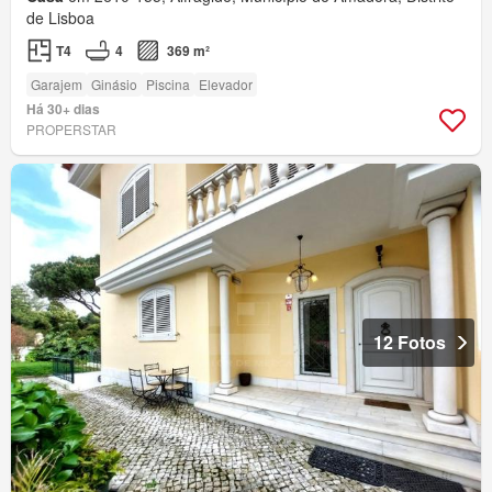
de Lisboa
T4
4
369 m²
Garajem
Ginásio
Piscina
Elevador
Há 30+ dias
PROPERSTAR
12 Fotos