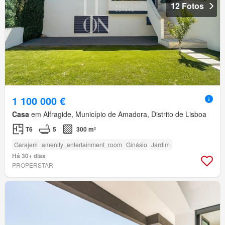
12 Fotos
1 100 000 €
Casa
em Alfragide, Município de Amadora, Distrito de Lisboa
T6
5
300 m²
Garajem
amenity_entertainment_room
Ginásio
Jardim
Há 30+ dias
PROPERSTAR