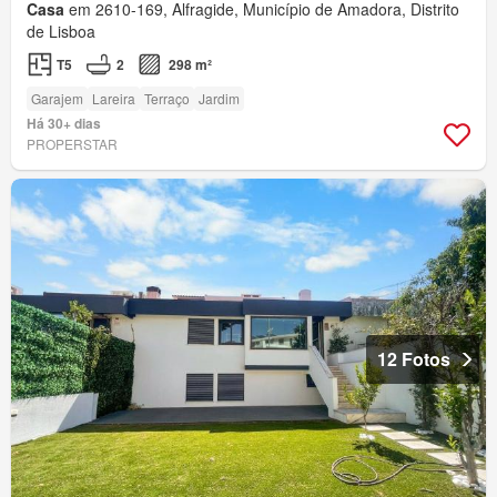
Casa
em 2610-169, Alfragide, Município de Amadora, Distrito
de Lisboa
T5
2
298 m²
Garajem
Lareira
Terraço
Jardim
Há 30+ dias
PROPERSTAR
12 Fotos