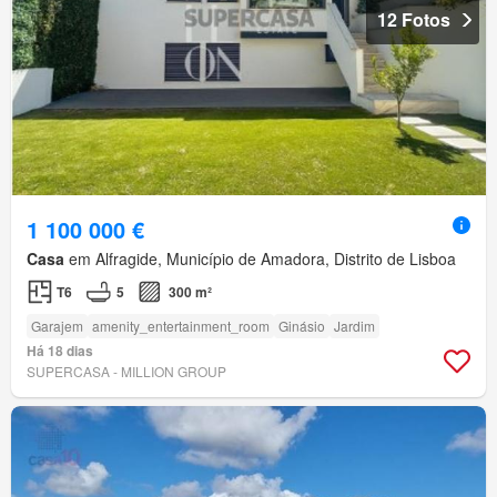
12 Fotos
1 100 000 €
Casa
em Alfragide, Município de Amadora, Distrito de Lisboa
T6
5
300 m²
Garajem
amenity_entertainment_room
Ginásio
Jardim
Há 18 dias
SUPERCASA - MILLION GROUP