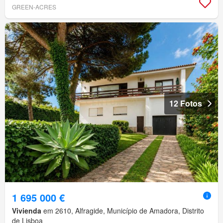
GREEN-ACRES
12 Fotos
1 695 000 €
Vivienda
em 2610, Alfragide, Município de Amadora, Distrito
de Lisboa