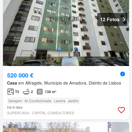
12 Fotos
520 000 €
Casa
em Alfragide, Município de Amadora, Distrito de Lisboa
T3
2
138 m²
Garajem
Ar Condicionado
Lareira
Jardim
Há 9 dias
SUPERCASA - CAPITAL CONSULTORES