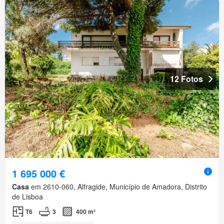
12 Fotos
1 695 000 €
Casa
em 2610-060, Alfragide, Município de Amadora, Distrito
de Lisboa
T6
3
400 m²