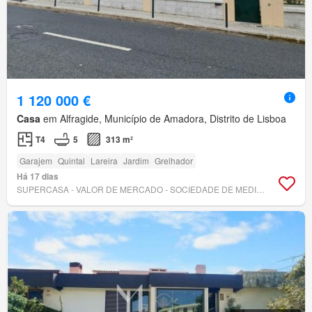
1 120 000 €
Casa
em Alfragide, Município de Amadora, Distrito de Lisboa
T4
5
313 m²
Garajem
Quintal
Lareira
Jardim
Grelhador
Há 17 dias
SUPERCASA - VALOR DE MERCADO - SOCIEDADE DE MEDIAÇÃO IMOBILIÁRIA, LDA