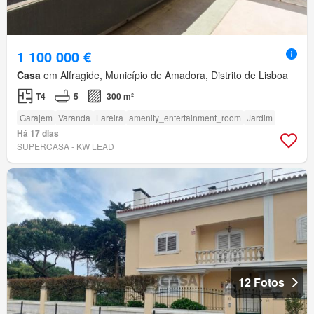
1 100 000 €
Casa
em Alfragide, Município de Amadora, Distrito de Lisboa
T4
5
300 m²
Garajem
Varanda
Lareira
amenity_entertainment_room
Jardim
Há 17 dias
SUPERCASA - KW LEAD
12 Fotos