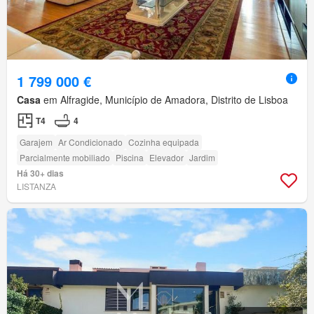
1 799 000 €
Casa
em Alfragide, Município de Amadora, Distrito de Lisboa
T4
4
Garajem
Ar Condicionado
Cozinha equipada
Parcialmente mobiliado
Piscina
Elevador
Jardim
Há 30+ dias
LISTANZA