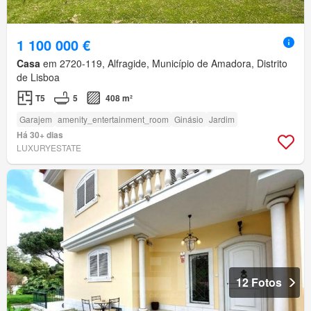
1 100 000 €
Casa
em 2720-119, Alfragide, Município de Amadora, Distrito
de Lisboa
T5
5
408 m²
Garajem
amenity_entertainment_room
Ginásio
Jardim
Há 30+ dias
LUXURYESTATE
12 Fotos