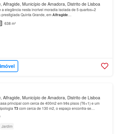
 Alfragide, Município de Amadora, Distrito de Lisboa
 a elegância nesta incrível moradia isolada de 5 quartos+2
na prestigiada Quinta Grande, em
Alfragide
…
638 m²
 imóvel
 Alfragide, Município de Amadora, Distrito de Lisboa
casa principal com cerca de 400m2 em três pisos (T6+1) e um
tipologia
T3
com cerca de 130 m2, o espaço encontra-se
gide
Norte, numa zona tranquila, de vivendas, e com…
²
Jardim