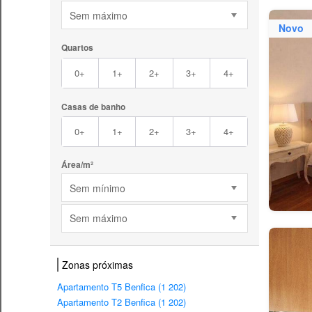
Sem máximo
Novo
Quartos
0+
1+
2+
3+
4+
Casas de banho
0+
1+
2+
3+
4+
Área/m²
Sem mínimo
Sem máximo
Zonas próximas
Apartamento T5 Benfica (1 202)
Apartamento T2 Benfica (1 202)