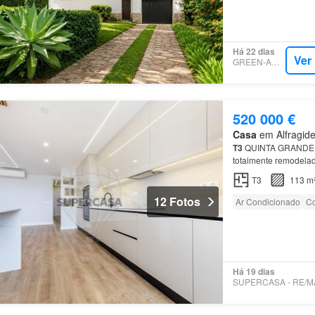
Há 22 dias
Ver
GREEN-ACRES
520 000 €
Casa
em Alfragide
T3
QUINTA GRANDE-
totalmente remodelad
das Os
três quartos
(
T3
113 m
12 Fotos
Ar Condicionado
Co
Há 19 dias