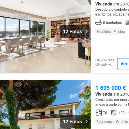
Vivienda
em 2610,
Descubra o conforto e
escritórios, situada 
6
banheiros
12 Fotos
Escritório
Piscina
Há 30+ dias
Ver
GREEN-ACRES
1 695 000 €
Vivienda
em 2610,
Constituído por uma 
anexo à parte com a 
Localizada em
Alfra
T6
400 m
12 Fotos
Segurança
Ginásio