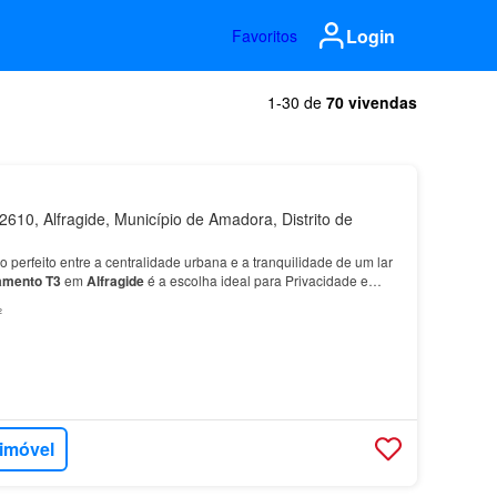
Login
Favoritos
1-30 de
70 vivendas
610, Alfragide, Município de Amadora, Distrito de
io perfeito entre a centralidade urbana e a tranquilidade de um lar
amento
T3
em
Alfragide
é a escolha ideal para Privacidade e
 descanso conta com
3 quartos
, sendo…
²
 imóvel