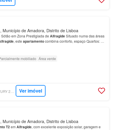
, Município de Amadora, Distrito de Lisboa
Sótão em Zona Prestigiada de
Alfragide
Situado numa das áreas
Alfragide
, este
apartamento
combina conforto, espaço Quartos:
3
s embutidos, ideais para arrumação…
Parcialmente mobiliado
Área verde
Ver imóvel
SUPERCASA - CENTURY 21 - HOUSE MARKET
, Município de Amadora, Distrito de Lisboa
nto
T2
em
Alfragide
, com excelente exposição solar, garagem e