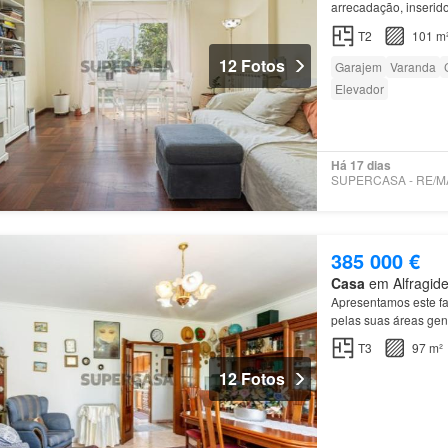
arrecadação, inseri
T2
localizado na Rua
T2
101 m
12 Fotos
Garajem
Varanda
Elevador
Há 17 dias
385 000 €
Casa
em Alfragide
Apresentamos este fa
pelas suas áreas gen
T3
97 m²
12 Fotos