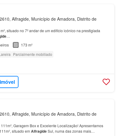
610, Alfragide, Município de Amadora, Distrito de
m², situado no 7º andar de um edifício icónico na prestigiada
gide
…
eiros
173 m²
Lareira
Parcialmente mobiliado
 imóvel
610, Alfragide, Município de Amadora, Distrito de
- 111m², Garagem Box e Excelente Localização! Apresentamos
111m², situado em
Alfragide
Sul, numa das zonas mais