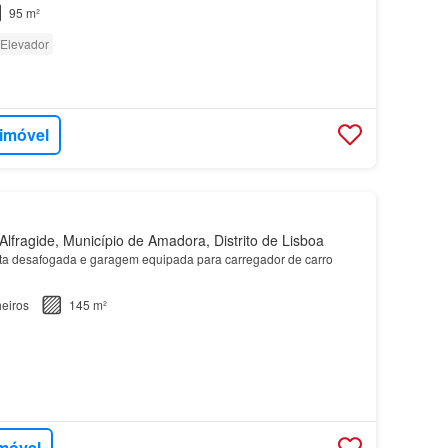
, junto à Escola Básica Almeida Garrett.…
95 m²
Elevador
 imóvel
lfragide, Município de Amadora, Distrito de Lisboa
ta desafogada e garagem equipada para carregador de carro
eiros
145 m²
imóvel