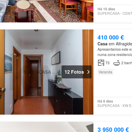
Há 16 dias
410 000 €
Casa
em Alfragide
Apresentamos este e
numa zona residencia
Principais característ
T3
2
banh
12 Fotos
Varanda
Há 8 dias
SUPE
3 950 000 €