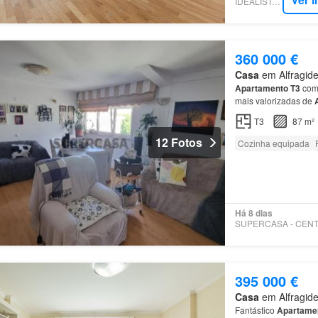
IDEALISTA.PT
360 000 €
Casa
em Alfragide
Apartamento
T3
com 
mais valorizadas de
quartos
com roupeiro
T3
87 m²
12 Fotos
Cozinha equipada
Há 8 dias
395 000 €
Casa
em Alfragide
Fantástico
Apartame