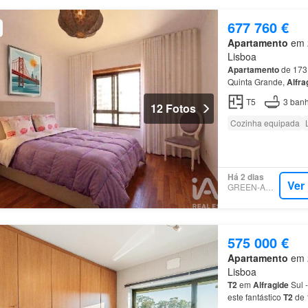
677 760 €
Apartamento
em 2
Lisboa
Apartamento
de 173 
Quinta Grande,
Alfra
T5
3
banh
12 Fotos
Cozinha equipada
Há 2 dias
Ver
GREEN-ACRES
575 000 €
Apartamento
em 2
Lisboa
T2
em
Alfragide
Sul 
este fantástico
T2
de 