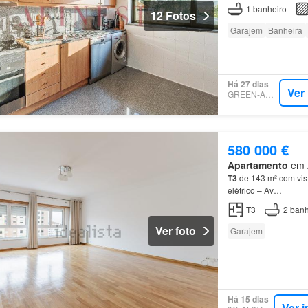
procuradas da cidade
1
banheiro
12 Fotos
Garajem
Banheira
Há 27 dias
Ver
GREEN-ACRES
580 000 €
Apartamento
em A
T3
de 143 m² com vis
elétrico – Av…
T3
2
banh
Ver foto
Garajem
Há 15 dias
Ver 