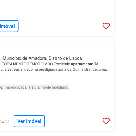
 imóvel
, Município de Amadora, Distrito de Lisboa
 TOTALMENTE REMODELADO Excelente
apartamento
T3
o, a estrear, situado na prestigiada zona da Quinta Grande, uma
 um deles em suite) oferecem áreas gener…
²
zinha equipada
Parcialmente mobiliado
Ver imóvel
SUPERCASA - RE/MAX VANTAGEM METRO