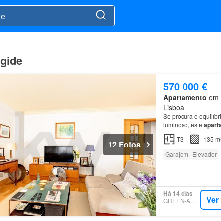
agide
570 000 €
Apartamento
em 2
Lisboa
Se procura o equilíbr
luminoso, este
apart
Conforto: A zona de
T3
135 m
12 Fotos
Garajem
Elevador
Há 14 dias
Ver
GREEN-ACRES