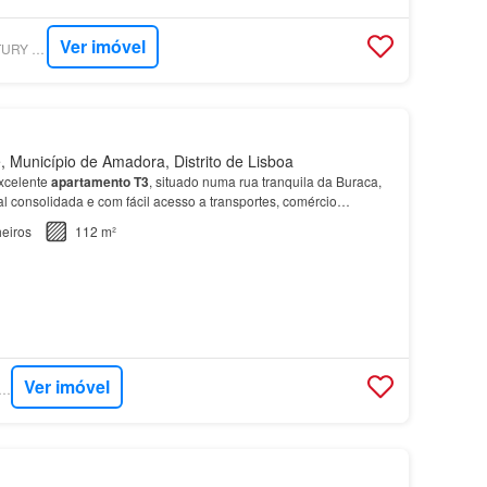
Ver imóvel
SUPERCASA - CENTURY 21 - COLOMBO L
, Município de Amadora, Distrito de Lisboa
xcelente
apartamento
T3
, situado numa rua tranquila da Buraca,
l consolidada e com fácil acesso a transportes, comércio
icas:
T3
Varanda com acesso pela sala e quar…
eiros
112 m²
Ver imóvel
RCASA - KW EXCLUSIVE