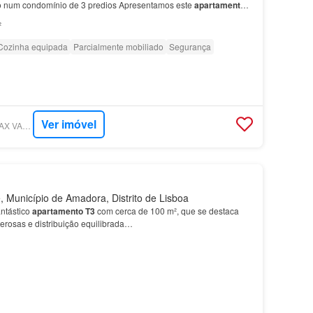
do num condomínio de 3 predios Apresentamos este
apartamento
 das Galegas, em
Alfragide
, inserido num con…
²
Cozinha equipada
Parcialmente mobiliado
Segurança
Ver imóvel
SUPERCASA - RE/MAX VANTAGEM PLATINA
, Município de Amadora, Distrito de Lisboa
ntástico
apartamento
T3
com cerca de 100 m², que se destaca
erosas e distribuição equilibrada…