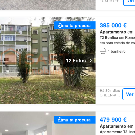
LUXURYESTATE
395 000 €
muita procura
Apartamento
em 1
T2
Benfica
em Remodel
em bom estado de co
1
banheiro
12 Fotos
Há 30+ dias
Ver
GREEN-ACRES
479 900 €
muita procura
Apartamento
em 1
Apartamento
T3
, lo