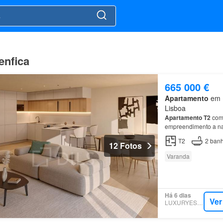
enfica
665 000 €
Apartamento
em 1
Lisboa
Apartamento
T2
com 
empreendimento a na
design inteligente c
T2
2
banh
12 Fotos
Varanda
Há 6 dias
Ver
LUXURYESTATE