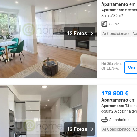
Apartamento
em 1
Apartamento
excele
Sala c/ 30m2
83 m²
12 Fotos
Ar Condicionado
Va
Há 30+ dias
Ver
GREEN-ACRES
479 900 €
Apartamento
em 1
Apartamento
T3
remo
c/30m2 A cozinha tem
Localização, perto d
2
banheiros
12 Fotos
Ar Condicionado
Co