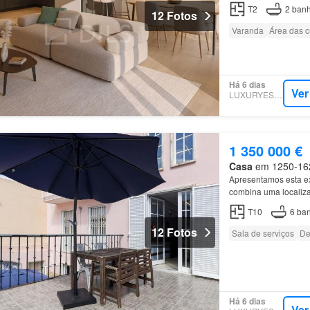
T2
2
banh
12 Fotos
Varanda
Área das c
Há 6 dias
Ver
LUXURYESTATE
1 350 000 €
Casa
em 1250-162,
Apresentamos esta ex
combina uma localiza
Térreo:~~Áreas soci
T10
6
ban
12 Fotos
Sala de serviços
De
Há 6 dias
Ver