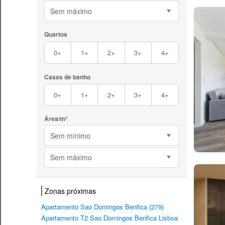
Sem máximo
Quartos
0+
1+
2+
3+
4+
Casas de banho
0+
1+
2+
3+
4+
Área/m²
Sem mínimo
Sem máximo
Zonas próximas
Apartamento Sao Domingos Benfica (279)
Apartamento T2 Sao Domingos Benfica Lisboa