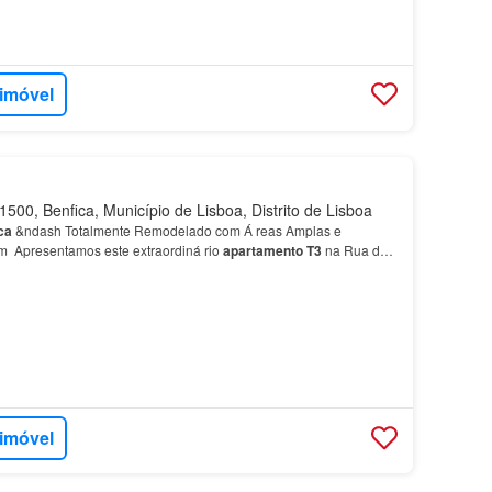
 imóvel
500, Benfica, Município de Lisboa, Distrito de Lisboa
ca
&ndash Totalmente Remodelado com Á reas Amplas e
m Apresentamos este extraordiná rio
apartamento
T3
na Rua da
ia, em Benfi…
 imóvel