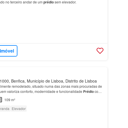
uado no terceiro andar de um
prédio
sem elevador.
 imóvel
000, Benfica, Município de Lisboa, Distrito de Lisboa
talmente remodelado, situado numa das zonas mais procuradas de
quem valoriza conforto, modernidade e funcionalidade
Prédio
com
109 m²
randa
Elevador