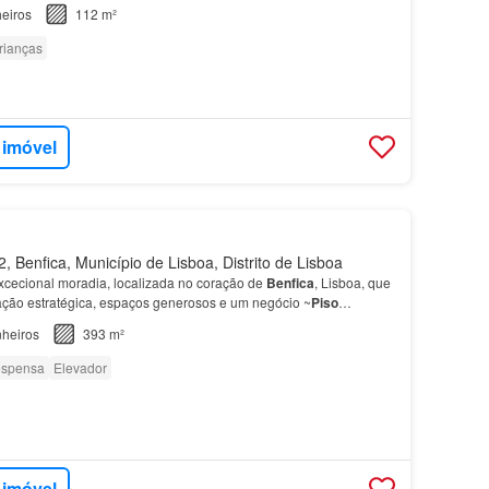
eiros
112 m²
rianças
 imóvel
 Benfica, Município de Lisboa, Distrito de Lisboa
cecional moradia, localizada no coração de
Benfica
, Lisboa, que
ção estratégica, espaços generosos e um negócio ~
Piso
ais bem planeadas, com uma ampla sala de estar e…
heiros
393 m²
spensa
Elevador
 imóvel