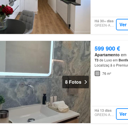
Há 30+ dias
Ver
GREEN-ACRES
599 900 €
Apartamento
em 1
T3
de Luxo em
Benfi
Localizaç ã o Premiu
Repú blica da Bolí v
76 m²
8 Fotos
Há 13 dias
Ver
GREEN-ACRES