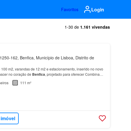
Login
Favoritos
1-30 de
1.161 vivendas
250-162, Benfica, Município de Lisboa, Distrito de
100 m2, varandas de 12 m2 e estacionamento, inserido no novo
scer no coração de
Benfica
, projetado para oferecer Combina
om conforto contando com
apartamentos
de tipol…
eiros
111 m²
 imóvel