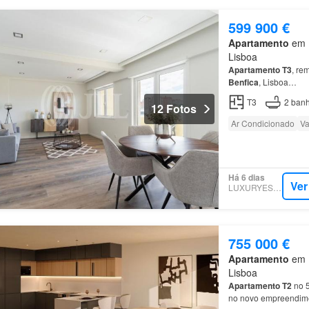
599 900 €
Apartamento
em 1
Lisboa
Apartamento
T3
, re
Benfica
, Lisboa…
T3
2
banh
12 Fotos
Ar Condicionado
Va
Há 6 dias
Ver
LUXURYESTATE
755 000 €
Apartamento
em 1
Lisboa
Apartamento
T2
no 
no novo empreendime