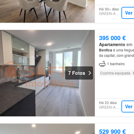
Há 30+ dias
Ver
GREEN-ACRES
395 000 €
Apartamento
em 1
Benfica
é uma fregue
da capital, com gra
1
banheiro
7 Fotos
Cozinha equipada
Há 22 dias
Ver
GREEN-ACRES
529 900 €