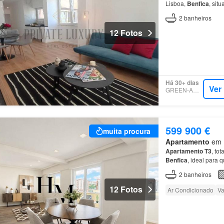
Lisboa,
Benfica
, sit
2
banheiros
12 Fotos
Há 30+ dias
Ver
GREEN-ACRES
599 900 €
muita procura
Apartamento
em 1
Apartamento
T3
, to
Benfica
, ideal para 
dois elevadores.…
2
banheiros
12 Fotos
Ar Condicionado
Va