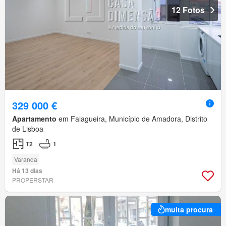
12 Fotos
329 000 €
Apartamento
em Falagueira, Município de Amadora, Distrito
de Lisboa
T2
1
Varanda
Há 13 dias
PROPERSTAR
muita procura