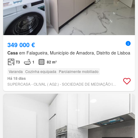
349 000 €
Casa
em Falagueira, Município de Amadora, Distrito de Lisboa
T3
1
82 m²
Varanda
Cozinha equipada
Parcialmente mobiliado
Há 18 dias
SUPERCASA - OLIVAL ( AG2.) - SOCIEDADE DE MEDIAÇÃO IMOBILIÁRIA, LDA