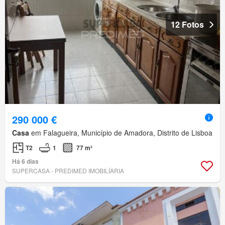
12 Fotos
290 000 €
Casa
em Falagueira, Município de Amadora, Distrito de Lisboa
T2
1
77 m²
Há 6 dias
SUPERCASA - PREDIMED IMOBILÍARIA