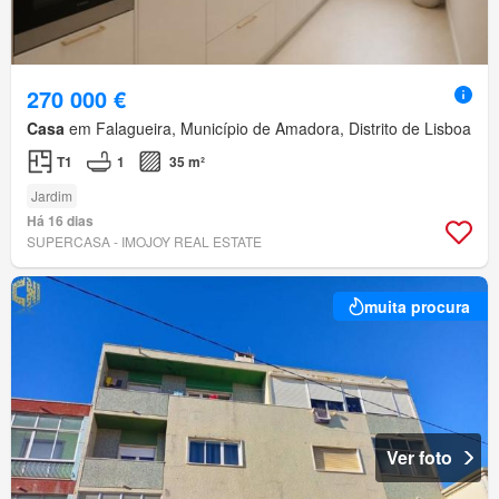
270 000 €
Casa
em Falagueira, Município de Amadora, Distrito de Lisboa
T1
1
35 m²
Jardim
Há 16 dias
SUPERCASA - IMOJOY REAL ESTATE
muita procura
Ver foto