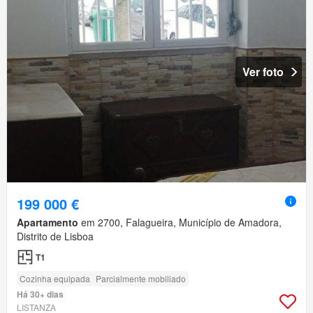
Ver foto
199 000 €
Apartamento
em 2700, Falagueira, Município de Amadora,
Distrito de Lisboa
T1
Cozinha equipada
Parcialmente mobiliado
Há 30+ dias
LISTANZA