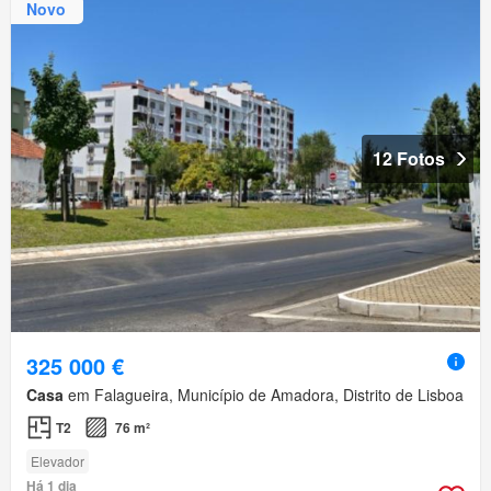
Novo
12 Fotos
325 000 €
Casa
em Falagueira, Município de Amadora, Distrito de Lisboa
T2
76 m²
Elevador
Há 1 dia