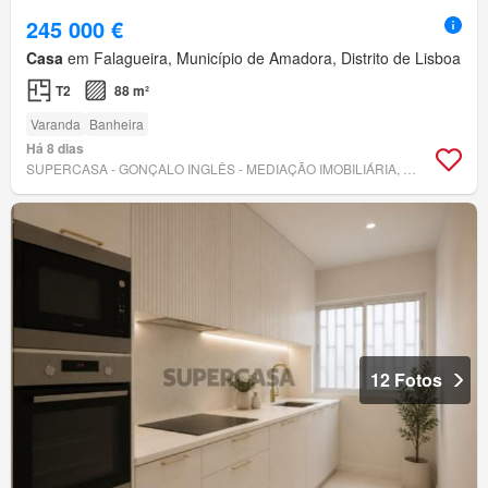
245 000 €
Casa
em Falagueira, Município de Amadora, Distrito de Lisboa
T2
88 m²
Varanda
Banheira
Há 8 dias
SUPERCASA - GONÇALO INGLÊS - MEDIAÇÃO IMOBILIÁRIA, UNIPESSOAL, LDA
12 Fotos