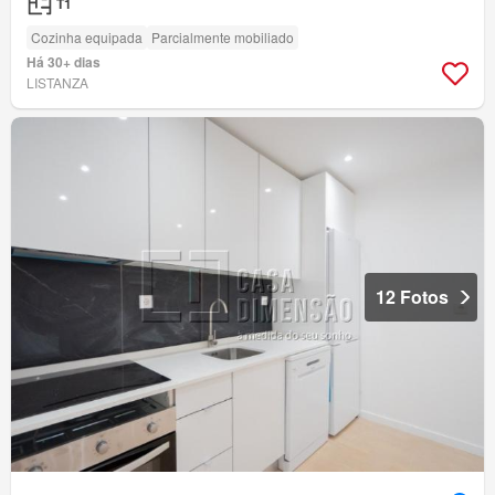
T1
Cozinha equipada
Parcialmente mobiliado
Há 30+ dias
LISTANZA
12 Fotos