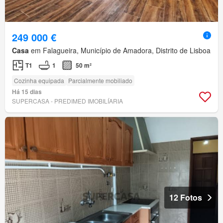
249 000 €
Casa
em Falagueira, Município de Amadora, Distrito de Lisboa
T1
1
50 m²
Cozinha equipada
Parcialmente mobiliado
Há 15 dias
SUPERCASA - PREDIMED IMOBILÍARIA
12 Fotos