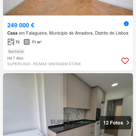
249 000 €
Casa
em Falagueira, Município de Amadora, Distrito de Lisboa
T2
71 m²
Banheira
Há 7 dias
SUPERCASA - RE/MAX VANTAGEM STONE
12 Fotos