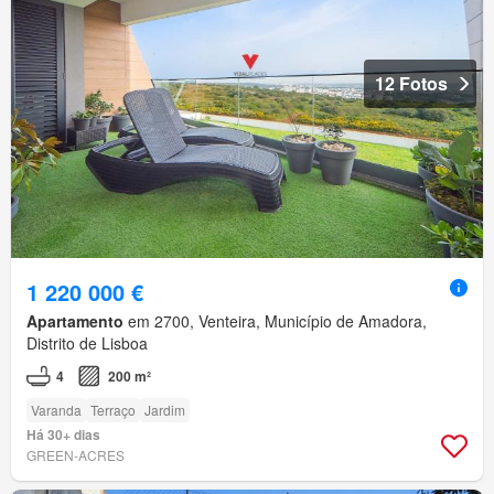
12 Fotos
1 220 000 €
Apartamento
em 2700, Venteira, Município de Amadora,
Distrito de Lisboa
4
200 m²
Varanda
Terraço
Jardim
Há 30+ dias
GREEN-ACRES