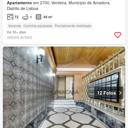
Apartamento
em 2700, Venteira, Município de Amadora,
Distrito de Lisboa
T2
1
40 m²
Varanda
Cozinha equipada
Parcialmente mobiliado
Há 30+ dias
GREEN-ACRES
12 Fotos