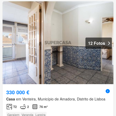
12 Fotos
330 000 €
Casa
em Venteira, Município de Amadora, Distrito de Lisboa
T2
2
76 m²
Garajem
Varanda
Lareira