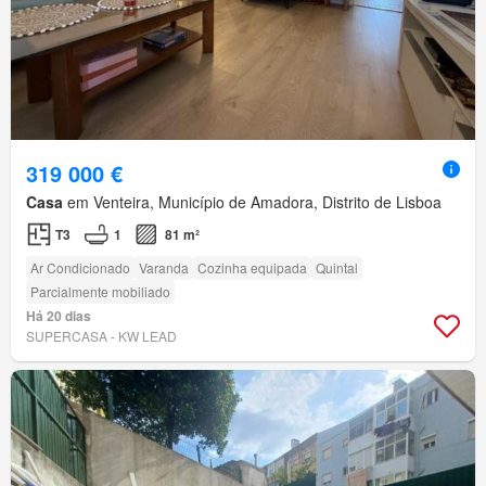
319 000 €
Casa
em Venteira, Município de Amadora, Distrito de Lisboa
T3
1
81 m²
Ar Condicionado
Varanda
Cozinha equipada
Quintal
Parcialmente mobiliado
Há 20 dias
SUPERCASA - KW LEAD