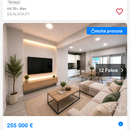
Terraço
Há 30+ dias
IDEALISTA.PT
muita procura
12 Fotos
255 000 €