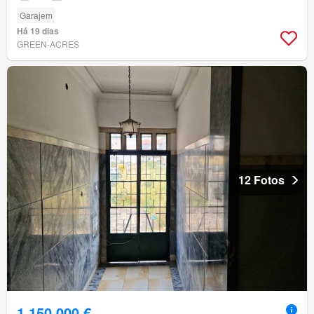
Garajem
Há 19 dias
GREEN-ACRES
12 Fotos
1 150 000 €