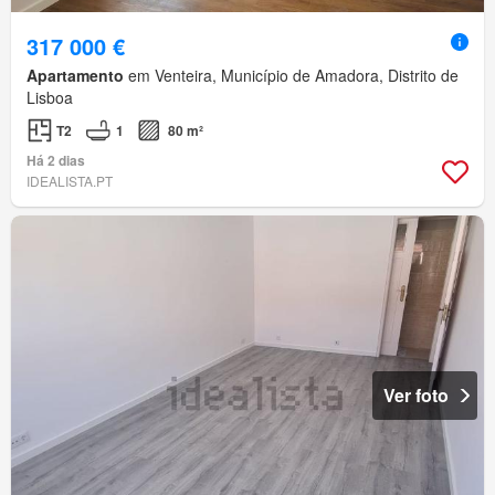
317 000 €
Apartamento
em Venteira, Município de Amadora, Distrito de
Lisboa
T2
1
80 m²
Há 2 dias
IDEALISTA.PT
Ver foto