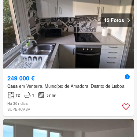
12 Fotos
249 000 €
Casa
em Venteira, Município de Amadora, Distrito de Lisboa
T2
1
57 m²
Há 30+ dias
SUPERCASA