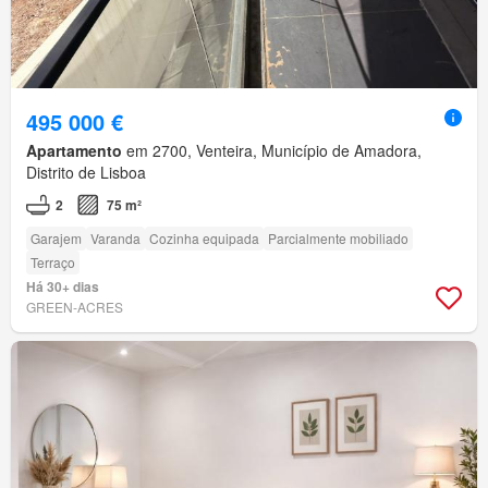
495 000 €
Apartamento
em 2700, Venteira, Município de Amadora,
Distrito de Lisboa
2
75 m²
Garajem
Varanda
Cozinha equipada
Parcialmente mobiliado
Terraço
Há 30+ dias
GREEN-ACRES