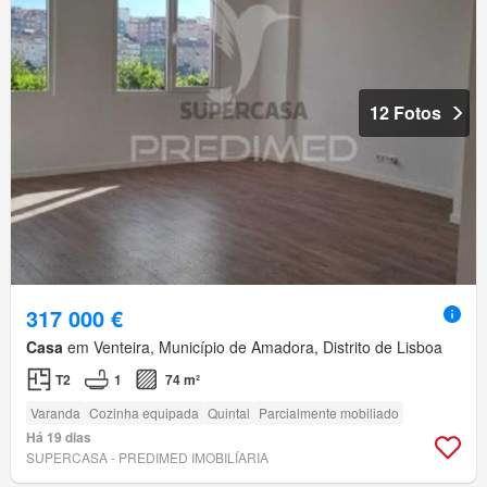
12 Fotos
317 000 €
Casa
em Venteira, Município de Amadora, Distrito de Lisboa
T2
1
74 m²
Varanda
Cozinha equipada
Quintal
Parcialmente mobiliado
Há 19 dias
SUPERCASA - PREDIMED IMOBILÍARIA