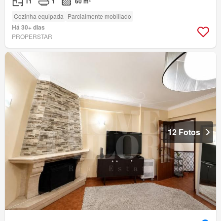
T1
1
60 m²
Cozinha equipada
Parcialmente mobiliado
Há 30+ dias
PROPERSTAR
12 Fotos