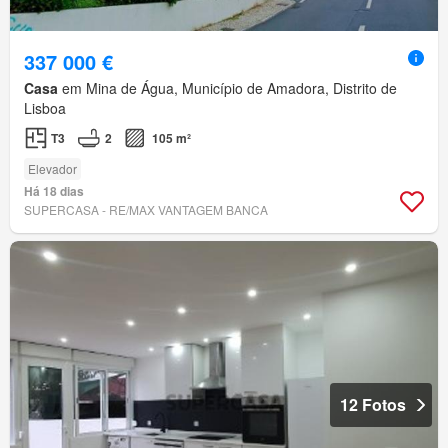
337 000 €
Casa
em Mina de Água, Município de Amadora, Distrito de
Lisboa
T3
2
105 m²
Elevador
Há 18 dias
SUPERCASA - RE/MAX VANTAGEM BANCA
12 Fotos