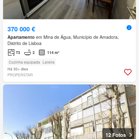
370 000 €
Apartamento
em Mina de Água, Município de Amadora,
Distrito de Lisboa
T3
2
114 m²
Cozinha equipada
Lareira
Há 30+ dias
PROPERSTAR
12 Fotos