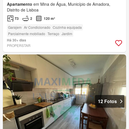
Apartamento
em Mina de Água, Município de Amadora,
Distrito de Lisboa
T3
2
120 m²
Garajem
Ar Condicionado
Cozinha equipada
Parcialmente mobiliado
Terraço
Jardim
Há 30+ dias
PROPERSTAR
12 Fotos