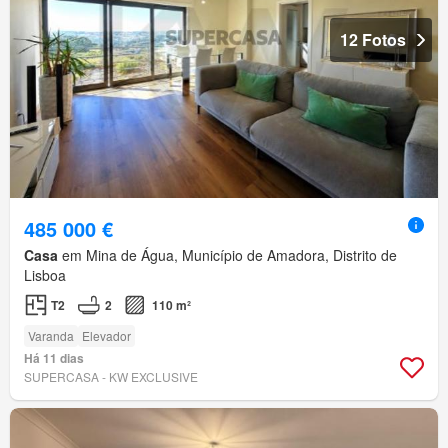
12 Fotos
485 000 €
Casa
em Mina de Água, Município de Amadora, Distrito de
Lisboa
T2
2
110 m²
Varanda
Elevador
Há 11 dias
SUPERCASA - KW EXCLUSIVE