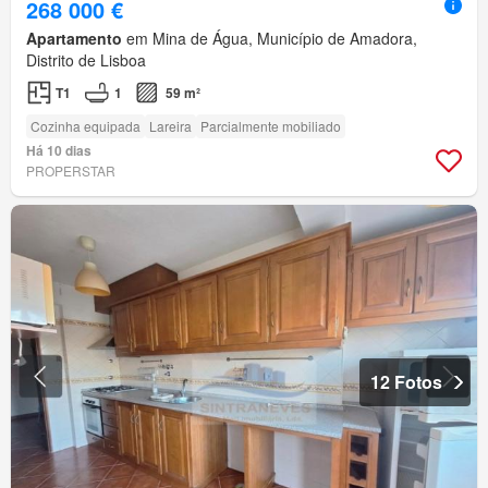
268 000 €
Apartamento
em Mina de Água, Município de Amadora,
Distrito de Lisboa
T1
1
59 m²
Cozinha equipada
Lareira
Parcialmente mobiliado
Há 10 dias
PROPERSTAR
12 Fotos