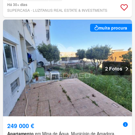
Há 30+ dias
SUPERCASA - LUZITANUS REAL ESTATE & INVESTMENTS
muita procura
2 Fotos
249 000 €
Apartamento
em Mina de Água, Município de Amadora,