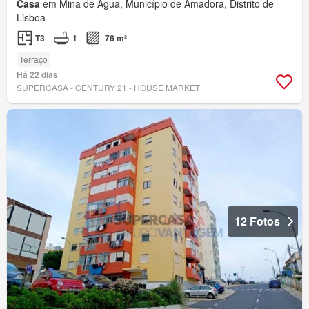
Casa
em Mina de Água, Município de Amadora, Distrito de
Lisboa
T3
1
76 m²
Terraço
Há 22 dias
SUPERCASA - CENTURY 21 - HOUSE MARKET
12 Fotos