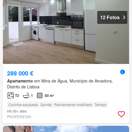
12 Fotos
289 000 €
Apartamento
em Mina de Água, Município de Amadora,
Distrito de Lisboa
T2
1
80 m²
Cozinha equipada
Quintal
Parcialmente mobiliado
Terraço
Há 30+ dias
PROPERSTAR