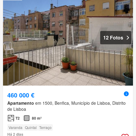
12 Fotos
460 000 €
Apartamento
em 1500, Benfica, Município de Lisboa, Distrito
de Lisboa
T2
80 m²
Varanda
Quintal
Terraço
Há 2 dias