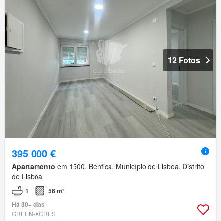
12 Fotos
395 000 €
Apartamento
em 1500, Benfica, Município de Lisboa, Distrito
de Lisboa
1
56 m²
Há 30+ dias
GREEN-ACRES