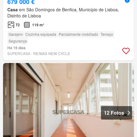
679 000 €
Casa
em São Domingos de Benfica, Município de Lisboa,
Distrito de Lisboa
T2
119 m²
Garajem
Cozinha equipada
Parcialmente mobiliado
Terraço
Segurança
Há 19 dias
SUPERCASA - RE/MAX NEW CYCLE
12 Fotos