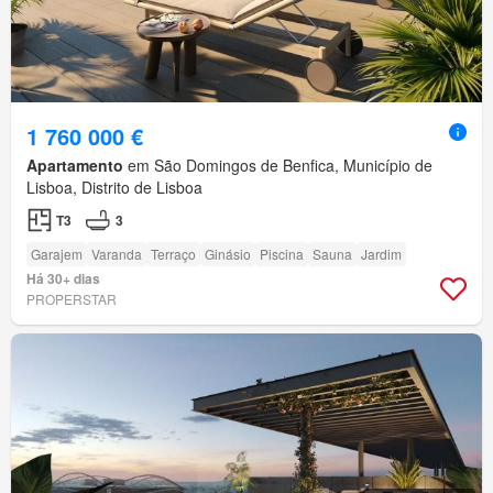
1 760 000 €
Apartamento
em São Domingos de Benfica, Município de
Lisboa, Distrito de Lisboa
T3
3
Garajem
Varanda
Terraço
Ginásio
Piscina
Sauna
Jardim
Há 30+ dias
PROPERSTAR