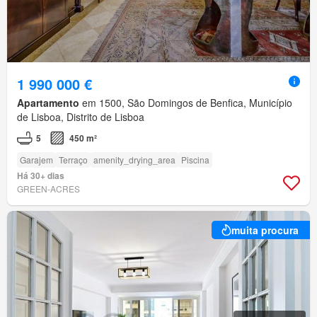
1 990 000 €
Apartamento
em 1500, São Domingos de Benfica, Município
de Lisboa, Distrito de Lisboa
5
450 m²
Garajem
Terraço
amenity_drying_area
Piscina
Há 30+ dias
GREEN-ACRES
muita procura