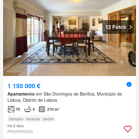
12 Fotos
1 150 000 €
Apartamento
em São Domingos de Benfica, Município de
Lisboa, Distrito de Lisboa
T5
4
270 m²
Garajem
Varanda
Jardim
Há 8 dias
PROPERSTAR