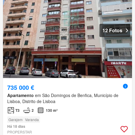
12 Fotos
735 000 €
Apartamento
em São Domingos de Benfica, Município de
Lisboa, Distrito de Lisboa
T3
2
130 m²
Garajem
Varanda
Há 18 dias
PROPERSTAR