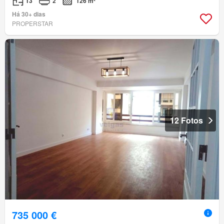
T3
2
126 m²
Há 30+ dias
PROPERSTAR
12 Fotos
735 000 €