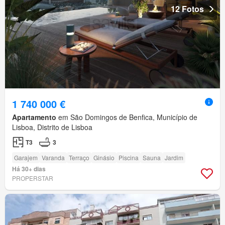
12 Fotos
1 740 000 €
Apartamento
em São Domingos de Benfica, Município de
Lisboa, Distrito de Lisboa
T3
3
Garajem
Varanda
Terraço
Ginásio
Piscina
Sauna
Jardim
Há 30+ dias
PROPERSTAR