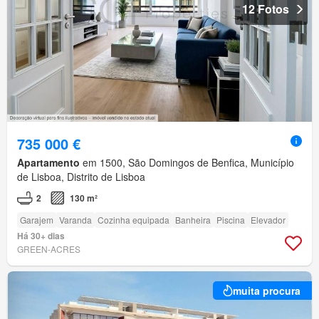
12 Fotos
735 000 €
Apartamento
em 1500, São Domingos de Benfica, Município
de Lisboa, Distrito de Lisboa
2
130 m²
Garajem
Varanda
Cozinha equipada
Banheira
Piscina
Elevador
Há 30+ dias
GREEN-ACRES
muita procura