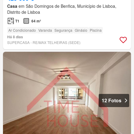
Casa
em São Domingos de Benfica, Município de Lisboa,
Distrito de Lisboa
T1
64 m²
Ar Condicionado
Varanda
Segurança
Ginásio
Piscina
Há 8 dias
SUPERCASA - RE/MAX TELHEIRAS (SEDE)
12 Fotos