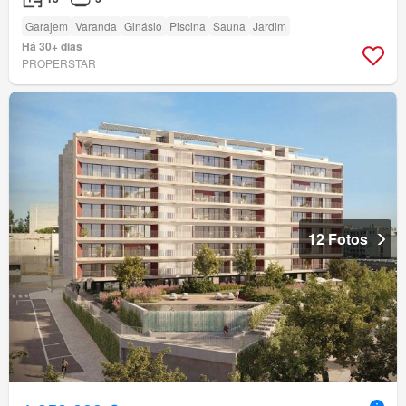
Garajem
Varanda
Ginásio
Piscina
Sauna
Jardim
Há 30+ dias
PROPERSTAR
12 Fotos