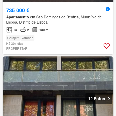
735 000 €
Apartamento
em São Domingos de Benfica, Município de
Lisboa, Distrito de Lisboa
T3
2
130 m²
Garajem
Varanda
Há 30+ dias
PROPERSTAR
12 Fotos