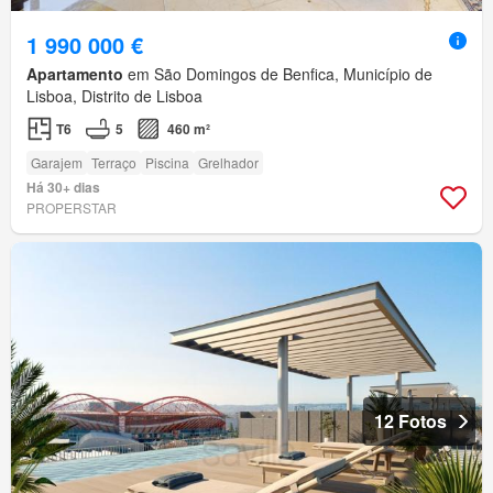
1 990 000 €
Apartamento
em São Domingos de Benfica, Município de
Lisboa, Distrito de Lisboa
T6
5
460 m²
Garajem
Terraço
Piscina
Grelhador
Há 30+ dias
PROPERSTAR
12 Fotos