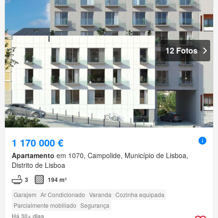
12 Fotos
1 170 000 €
Apartamento
em 1070, Campolide, Município de Lisboa,
Distrito de Lisboa
3
194 m²
Garajem
Ar Condicionado
Varanda
Cozinha equipada
Parcialmente mobiliado
Segurança
Há 30+ dias