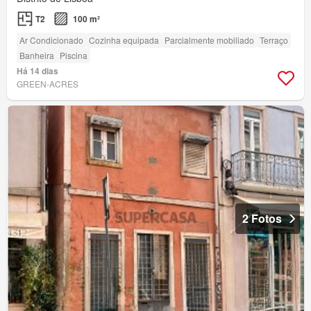
T2
100 m²
Ar Condicionado
Cozinha equipada
Parcialmente mobiliado
Terraço
Banheira
Piscina
Há 14 dias
GREEN-ACRES
2 Fotos