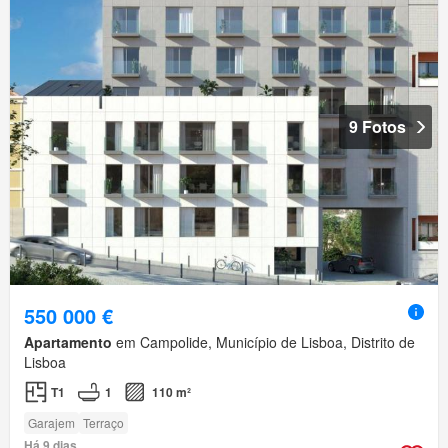
9 Fotos
550 000 €
Apartamento
em Campolide, Município de Lisboa, Distrito de
Lisboa
T1
1
110 m²
Garajem
Terraço
Há 9 dias