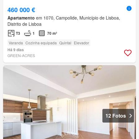
460 000 €
Apartamento
em 1070, Campolide, Município de Lisboa,
Distrito de Lisboa
T3
1
70 m²
Varanda
Cozinha equipada
Quintal
Elevador
Há 9 dias
GREEN-ACRES
12 Fotos