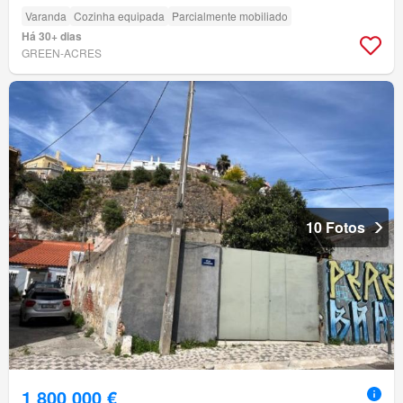
Varanda
Cozinha equipada
Parcialmente mobiliado
Há 30+ dias
GREEN-ACRES
10 Fotos
1 800 000 €