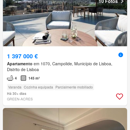
10 Fotos
1 397 000 €
Apartamento
em 1070, Campolide, Município de Lisboa,
Distrito de Lisboa
4
145 m²
Varanda
Cozinha equipada
Parcialmente mobiliado
Há 30+ dias
GREEN-ACRES