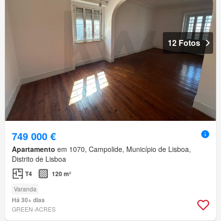
12 Fotos
749 000 €
Apartamento
em 1070, Campolide, Município de Lisboa,
Distrito de Lisboa
T4
120 m²
Varanda
Há 30+ dias
GREEN-ACRES