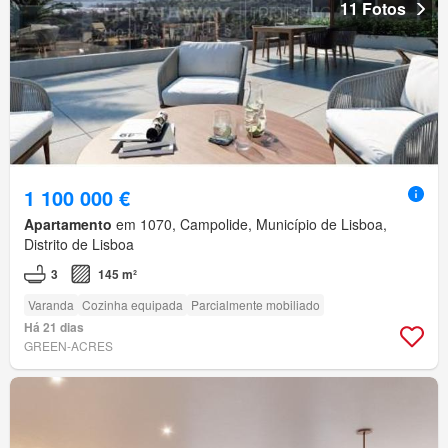
11 Fotos
1 100 000 €
Apartamento
em 1070, Campolide, Município de Lisboa,
Distrito de Lisboa
3
145 m²
Varanda
Cozinha equipada
Parcialmente mobiliado
Há 21 dias
GREEN-ACRES