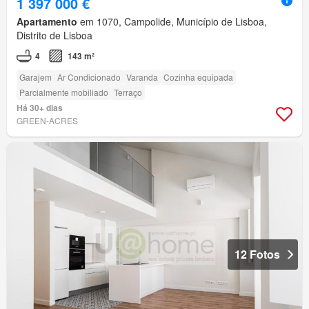
1 397 000 €
Apartamento
em 1070, Campolide, Município de Lisboa,
Distrito de Lisboa
4
143 m²
Garajem
Ar Condicionado
Varanda
Cozinha equipada
Parcialmente mobiliado
Terraço
Há 30+ dias
GREEN-ACRES
12 Fotos