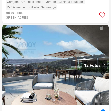
Garajem
Ar Condicionado
Varanda
Cozinha equipada
Parcialmente mobiliado
Segurança
Há 30+ dias
GREEN-ACRES
12 Fotos