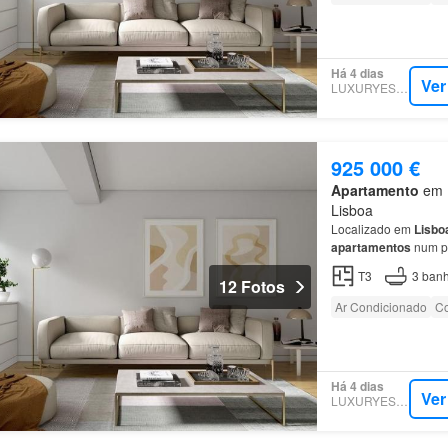
Há 4 dias
Ver
LUXURYESTATE
925 000 €
Apartamento
em 1
Lisboa
Localizado em
Lisbo
apartamentos
num pr
Um edifício emblemát
T3
3
banh
12 Fotos
Ar Condicionado
Co
Há 4 dias
Ver
LUXURYESTATE