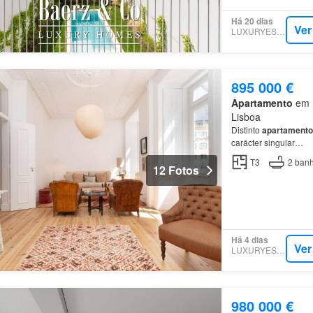
Há 20 dias
Ver
LUXURYESTATE
895 000 €
Apartamento
em 1
Lisboa
Distinto
apartamento
carácter singular…
T3
2
banh
12 Fotos
Há 4 dias
Ver
LUXURYESTATE
980 000 €