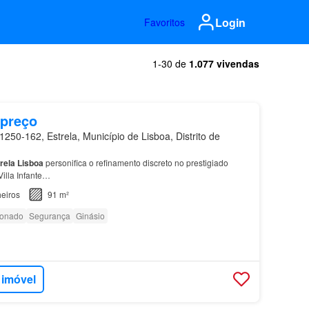
Login
Favoritos
1-30 de
1.077 vivendas
 preço
250-162, Estrela, Município de Lisboa, Distrito de
rela
Lisboa
personifica o refinamento discreto no prestigiado
illa Infante…
eiros
91 m²
ionado
Segurança
Ginásio
 imóvel