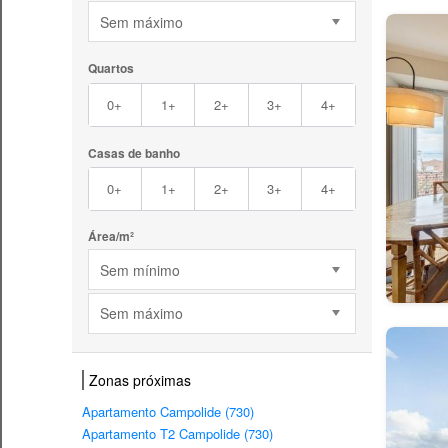
Sem máximo
Quartos
0+
1+
2+
3+
4+
Casas de banho
0+
1+
2+
3+
4+
Área/m²
Sem mínimo
Sem máximo
Zonas próximas
Apartamento Campolide (730)
Apartamento T2 Campolide (730)