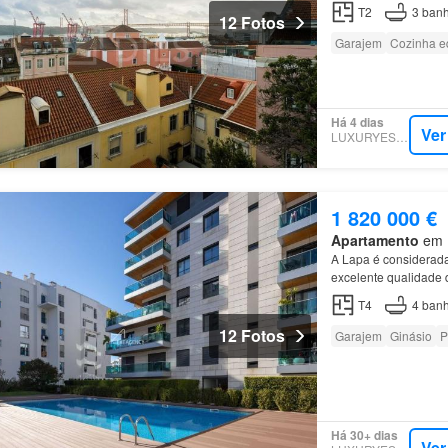
T2
3
banh
12 Fotos
Garajem
Cozinha e
Há 4 dias
Ver
LUXURYESTATE
1 820 000 €
Apartamento
em E
A Lapa é considerad
excelente qualidade d
apartamento
T4
, co
T4
4
banh
12 Fotos
Garajem
Ginásio
P
Há 30+ dias
Ver