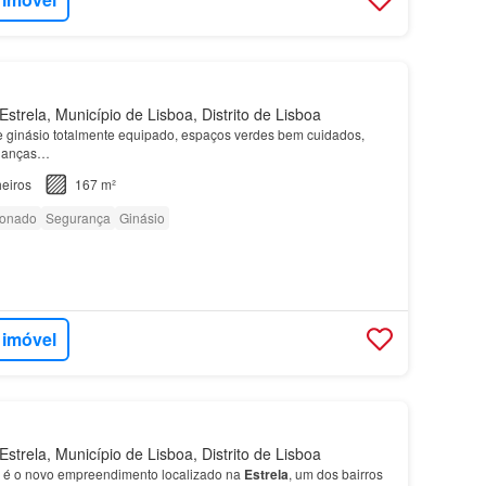
strela, Município de Lisboa, Distrito de Lisboa
 ginásio totalmente equipado, espaços verdes bem cuidados,
rianças…
eiros
167 m²
ionado
Segurança
Ginásio
 imóvel
strela, Município de Lisboa, Distrito de Lisboa
s é o novo empreendimento localizado na
Estrela
, um dos bairros