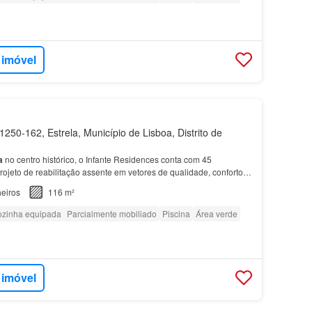
 imóvel
250-162, Estrela, Município de Lisboa, Distrito de
a
no centro histórico, o Infante Residences conta com 45
ojeto de reabilitação assente em vetores de qualidade, conforto
ico que beneficia de vistas panorâmicas e espa…
eiros
116 m²
zinha equipada
Parcialmente mobiliado
Piscina
Área verde
 imóvel