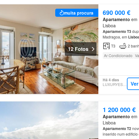
690 000 €
muita procura
Apartamento
em 1
Lisboa
Apartamento
T3
dupl
Madragoa, em
Lisbo
T3
2
banh
12 Fotos
Ar Condicionado
Va
Há 4 dias
Ver
LUXURYESTATE
1 200 000 €
Apartamento
em 1
Lisboa
Apartamento
T2
nov
inserido num edifíc