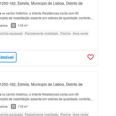
250-162, Estrela, Município de Lisboa, Distrito de
a
no centro histórico, o Infante Residences conta com 45
ojeto de reabilitação assente em vetores de qualidade, conforto
ico que beneficia de vistas panorâmicas e espa…
eiros
116 m²
zinha equipada
Parcialmente mobiliado
Piscina
Área verde
 imóvel
250-162, Estrela, Município de Lisboa, Distrito de
a
no centro histórico, o Infante Residences conta com 45
ojeto de reabilitação assente em vetores de qualidade, conforto
ico que beneficia de vistas panorâmicas e espa…
eiros
116 m²
zinha equipada
Parcialmente mobiliado
Piscina
Área verde