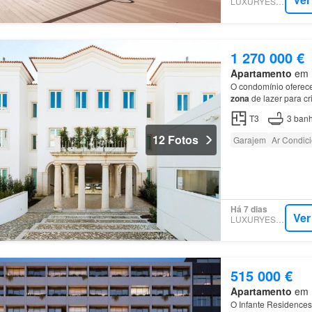
LUXURYESTATE
1 270 000 €
Apartamento
em E
O condomínio oferece
zona
de lazer para c
T3
3
banh
12 Fotos
Garajem
Ar Condic
Há 7 dias
Ver
LUXURYESTATE
515 000 €
Apartamento
em E
O Infante Residence