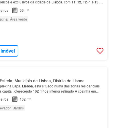
stóricos e exclusivos da cidade de
Lisboa
, com T1,
T2
,
T2
+1 e
T3
,
sos.…
eiros
56 m²
scina
Área verde
 imóvel
strela, Município de Lisboa, Distrito de Lisboa
plex na Lapa,
Lisboa
, está situado numa das zonas residenciais
 capital, oferecendo 162 m² de interior refinado A cozinha em
a com eletrodomésticos Miele e acabamento…
eiros
162 m²
levador
Jardim