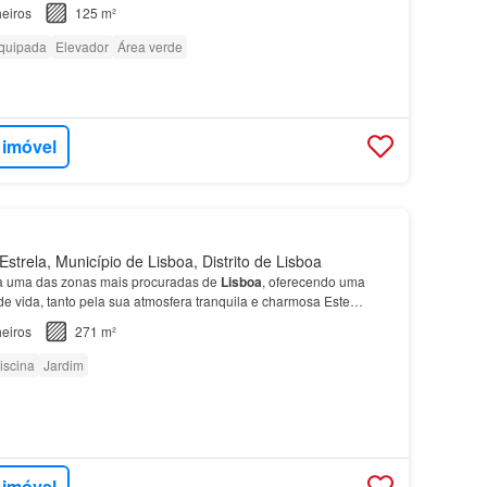
eiros
125 m²
quipada
Elevador
Área verde
 imóvel
strela, Município de Lisboa, Distrito de Lisboa
a uma das zonas mais procuradas de
Lisboa
, oferecendo uma
e vida, tanto pela sua atmosfera tranquila e charmosa Este
m cerca de 270 m2, está localizado precisamente ne…
eiros
271 m²
iscina
Jardim
 imóvel