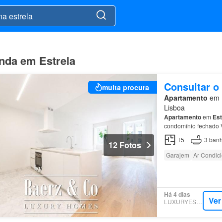
enda em Estrela
Consultar o
muita procura
Apartamento
em 1
Lisboa
Apartamento
em
Est
condomínio fechado V
T5
3
banh
12 Fotos
Garajem
Ar Condic
Há 4 dias
Ver
LUXURYESTATE