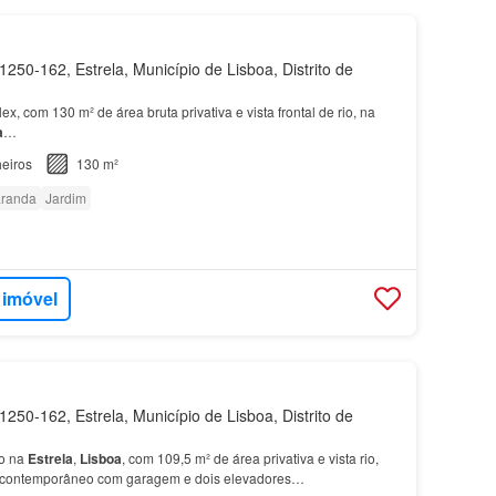
250-162, Estrela, Município de Lisboa, Distrito de
ex, com 130 m² de área bruta privativa e vista frontal de rio, na
a
…
eiros
130 m²
randa
Jardim
 imóvel
250-162, Estrela, Município de Lisboa, Distrito de
o na
Estrela
,
Lisboa
, com 109,5 m² de área privativa e vista rio,
io contemporâneo com garagem e dois elevadores…