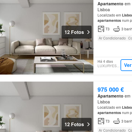
Apartamento
em 1
Lisboa
Localizado em
Lisbo
apartamentos
num pr
Um edifício emblemát
T3
3
banh
12 Fotos
Ar Condicionado
Co
Há 4 dias
Ver
LUXURYESTATE
975 000 €
Apartamento
em 1
Lisboa
Localizado em
Lisbo
apartamentos
num pr
Um edifício emblemát
T3
3
banh
12 Fotos
Ar Condicionado
Co