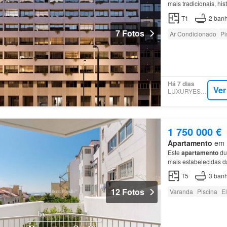
mais tradicionais, hi
distribuídos por 9 pi
T1
2
banh
7 Fotos
Ar Condicionado
Pi
Há 7 dias
Ver
LUXURYESTATE
1 750 000 €
Apartamento
em E
Este
apartamento
du
mais estabelecidas da
open space, equipad
T5
3
banh
12 Fotos
Varanda
Piscina
E