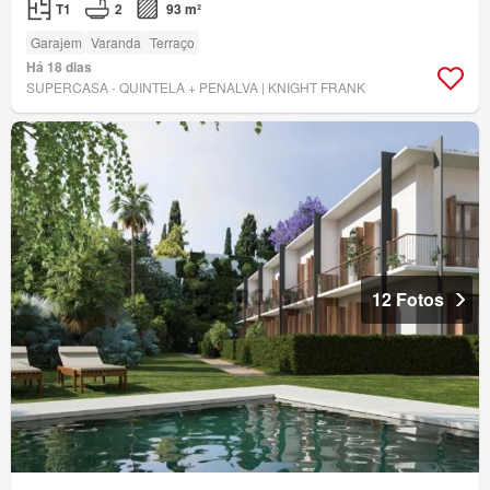
T1
2
93 m²
Garajem
Varanda
Terraço
Há 18 dias
SUPERCASA - QUINTELA + PENALVA | KNIGHT FRANK
12 Fotos