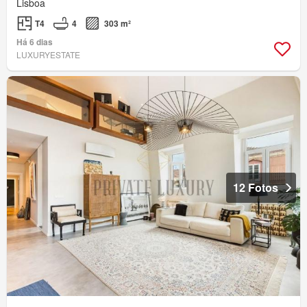
Lisboa
T4
4
303 m²
Há 6 dias
LUXURYESTATE
12 Fotos