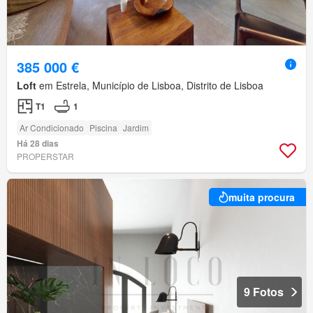
385 000 €
Loft
em Estrela, Município de Lisboa, Distrito de Lisboa
T1
1
Ar Condicionado
Piscina
Jardim
Há 28 dias
PROPERSTAR
muita procura
9 Fotos