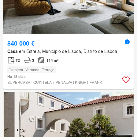
840 000 €
Casa
em Estrela, Município de Lisboa, Distrito de Lisboa
T2
3
114 m²
Garajem
Varanda
Terraço
Há 18 dias
SUPERCASA - QUINTELA + PENALVA | KNIGHT FRANK