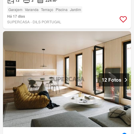
T3
3
224 m²
Garajem
Varanda
Terraço
Piscina
Jardim
Há 17 dias
SUPERCASA - DILS PORTUGAL
12 Fotos