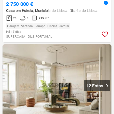
2 750 000 €
Casa
em Estrela, Município de Lisboa, Distrito de Lisboa
T3
3
215 m²
Garajem
Varanda
Terraço
Piscina
Jardim
Há 17 dias
SUPERCASA - DILS PORTUGAL
12 Fotos