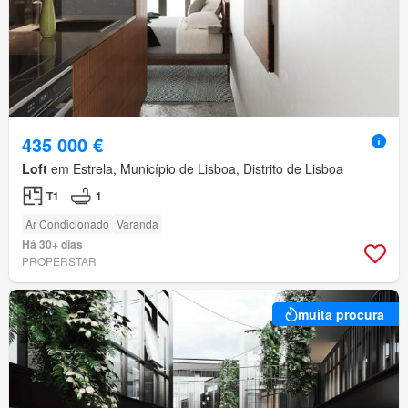
435 000 €
Loft
em Estrela, Município de Lisboa, Distrito de Lisboa
T1
1
Ar Condicionado
Varanda
Há 30+ dias
PROPERSTAR
muita procura