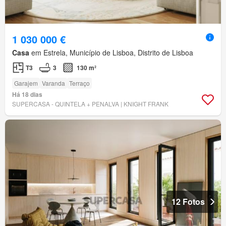
1 030 000 €
Casa
em Estrela, Município de Lisboa, Distrito de Lisboa
T3
3
130 m²
Garajem
Varanda
Terraço
Há 18 dias
SUPERCASA - QUINTELA + PENALVA | KNIGHT FRANK
12 Fotos