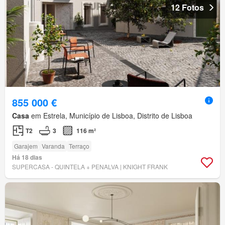
12 Fotos
855 000 €
Casa
em Estrela, Município de Lisboa, Distrito de Lisboa
T2
3
116 m²
Garajem
Varanda
Terraço
Há 18 dias
SUPERCASA - QUINTELA + PENALVA | KNIGHT FRANK