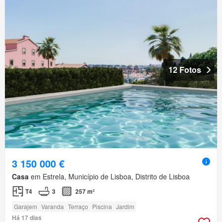
12 Fotos
3 150 000 €
Casa
em Estrela, Município de Lisboa, Distrito de Lisboa
T4
3
257 m²
Garajem
Varanda
Terraço
Piscina
Jardim
Há 17 dias