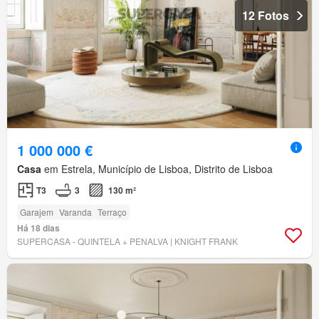
12 Fotos
1 000 000 €
Casa
em Estrela, Município de Lisboa, Distrito de Lisboa
T3
3
130 m²
Garajem
Varanda
Terraço
Há 18 dias
SUPERCASA - QUINTELA + PENALVA | KNIGHT FRANK