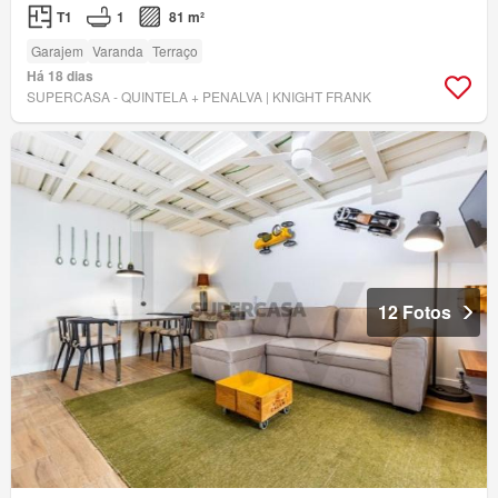
T1
1
81 m²
Garajem
Varanda
Terraço
Há 18 dias
SUPERCASA - QUINTELA + PENALVA | KNIGHT FRANK
12 Fotos