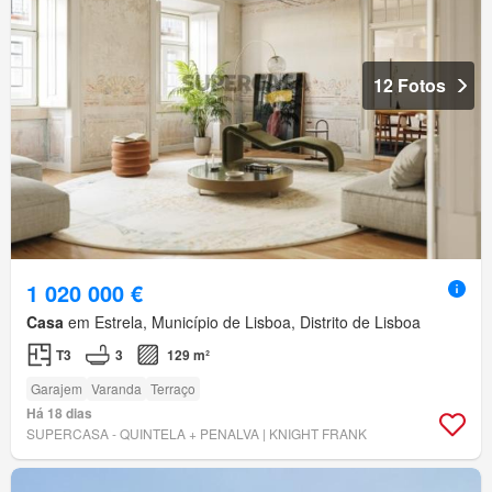
12 Fotos
1 020 000 €
Casa
em Estrela, Município de Lisboa, Distrito de Lisboa
T3
3
129 m²
Garajem
Varanda
Terraço
Há 18 dias
SUPERCASA - QUINTELA + PENALVA | KNIGHT FRANK