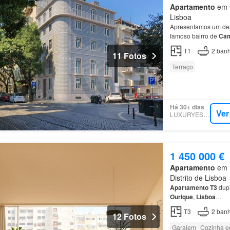
Apartamento
em C
Lisboa
Apresentamos um de
famoso bairro de
Ca
T1
2
banh
11 Fotos
Terraço
Há 30+ dias
Ver
LUXURYESTATE
1 450 000 €
Apartamento
em 1
Distrito de Lisboa
Apartamento
T3
dupl
Ourique
,
Lisboa
…
T3
2
banh
12 Fotos
Garajem
Cozinha e