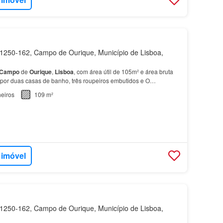
250-162, Campo de Ourique, Município de Lisboa,
Campo
de
Ourique
,
Lisboa
, com área útil de 105m² e área bruta
por duas casas de banho, três roupeiros embutidos e O
a-se no 2º
piso
, com acesso facilitado po…
eiros
109 m²
 imóvel
250-162, Campo de Ourique, Município de Lisboa,