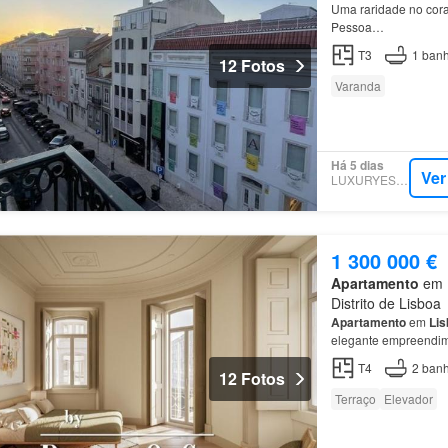
Uma raridade no cor
Pessoa…
T3
1
banh
12 Fotos
Varanda
Há 5 dias
Ver
LUXURYESTATE
1 300 000 €
Apartamento
em 1
Distrito de Lisboa
Apartamento
em
Lis
elegante empreendi
T4
2
banh
12 Fotos
Terraço
Elevador