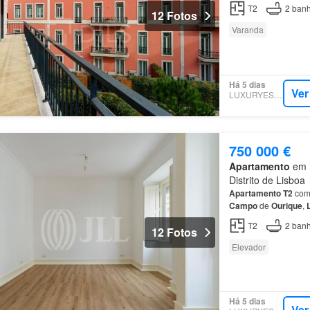
T2
2
banh
12 Fotos
Varanda
Há 5 dias
Ver
LUXURYESTATE
750 000 €
Apartamento
em 1
Distrito de Lisboa
Apartamento
T2
com 
Campo
de
Ourique
,
T2
2
banh
12 Fotos
Elevador
Há 5 dias
Ver