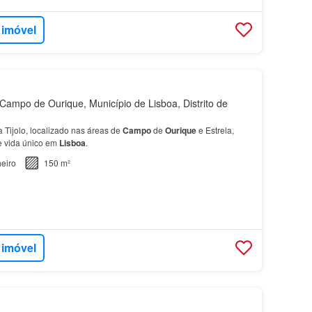
 imóvel
ampo de Ourique, Município de Lisboa, Distrito de
a Tijolo, localizado nas áreas de
Campo
de
Ourique
e Estrela,
e vida único em
Lisboa
.
eiro
150 m²
 imóvel