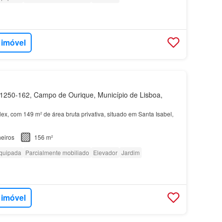
 imóvel
250-162, Campo de Ourique, Município de Lisboa,
ex, com 149 m² de área bruta privativa, situado em Santa Isabel,
eiros
156 m²
quipada
Parcialmente mobiliado
Elevador
Jardim
 imóvel