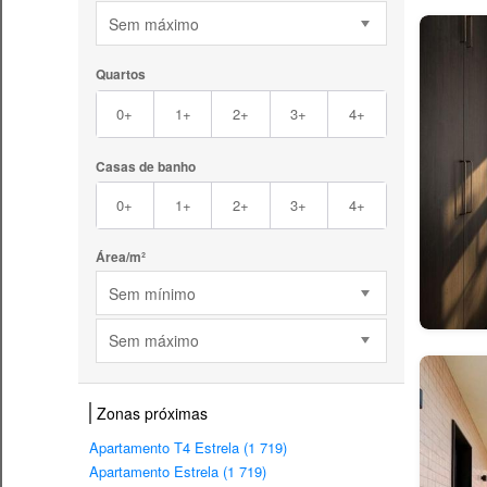
Sem máximo
Quartos
0+
1+
2+
3+
4+
Casas de banho
0+
1+
2+
3+
4+
Área/m²
Sem mínimo
Sem máximo
Zonas próximas
Apartamento T4 Estrela (1 719)
Apartamento Estrela (1 719)