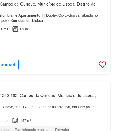
ampo de Ourique, Município de Lisboa, Distrito de
slumbrante
Apartamento
T1 Duplex Co-Exclusiva, situada no
mpo
de
Ourique
, em
Lisboa
…
eiros
69 m²
 imóvel
250-162, Campo de Ourique, Município de Lisboa,
ex novo, com 140 m² de área bruta privativa, em
Campo
de
eiros
157 m²
quipada
Parcialmente mobiliado
Elevador