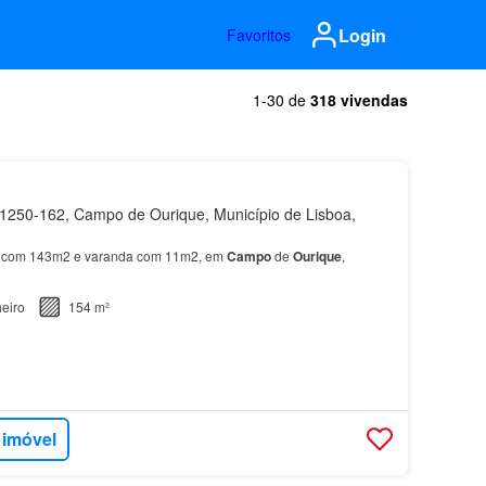
Login
Favoritos
1-30 de
318 vivendas
250-162, Campo de Ourique, Município de Lisboa,
 com 143m2 e varanda com 11m2, em
Campo
de
Ourique
,
eiro
154 m²
 imóvel