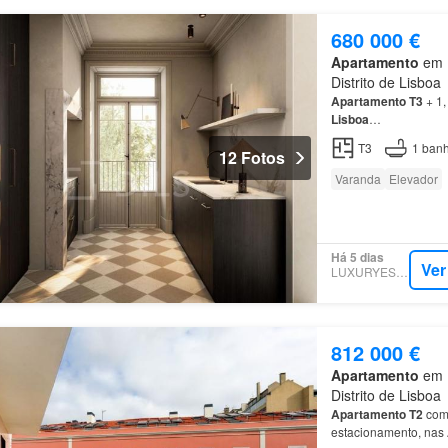
680 000 €
Apartamento
em 1
Distrito de Lisboa
Apartamento
T3
+ 1,
Lisboa
…
T3
1
banh
12 Fotos
Varanda
Elevador
Há 5 dias
Ver
LUXURYESTATE
812 000 €
Apartamento
em 1
Distrito de Lisboa
Apartamento
T2
com 
estacionamento, nas