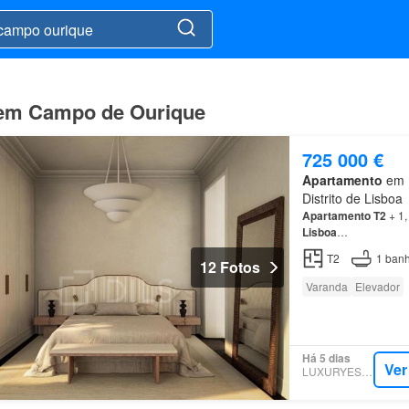
a em Campo de Ourique
725 000 €
Apartamento
em 1
Distrito de Lisboa
Apartamento
T2
+ 1,
Lisboa
…
T2
1
banh
12 Fotos
Varanda
Elevador
Há 5 dias
Ver
LUXURYESTATE