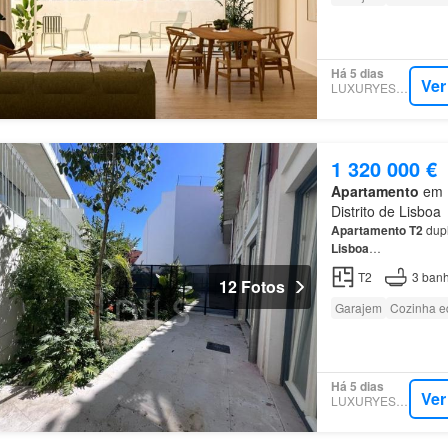
Há 5 dias
Ver
LUXURYESTATE
1 320 000 €
Apartamento
em 1
Distrito de Lisboa
Apartamento
T2
dupl
Lisboa
…
T2
3
banh
12 Fotos
Garajem
Cozinha e
Há 5 dias
Ver
LUXURYESTATE