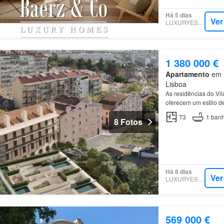
Há 5 dias
Ver
LUXURYESTATE
1 380 000 €
Apartamento
em C
Lisboa
As residências do Vil
oferecem um estilo d
T3
1
banh
8 Fotos
Há 8 dias
Ver
LUXURYESTATE
569 000 €