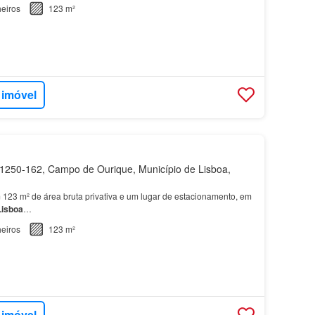
eiros
123 m²
 imóvel
250-162, Campo de Ourique, Município de Lisboa,
123 m² de área bruta privativa e um lugar de estacionamento, em
Lisboa
…
eiros
123 m²
 imóvel