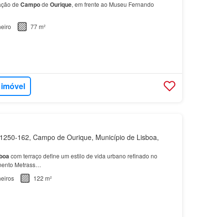
ação de
Campo
de
Ourique
, em frente ao Museu Fernando
eiro
77 m²
 imóvel
250-162, Campo de Ourique, Município de Lisboa,
boa
com terraço define um estilo de vida urbano refinado no
mento Metrass…
eiros
122 m²