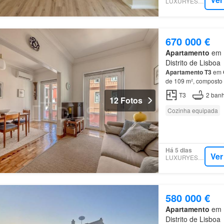
LUXURYESTATE
670 000 €
Apartamento
em 1
Distrito de Lisboa
Apartamento
T3
em
de 109 m², composto 
apartamento
localiz
T3
2
banh
12 Fotos
Cozinha equipada
Há 5 dias
Ver
LUXURYESTATE
580 000 €
Apartamento
em 1
Distrito de Lisboa