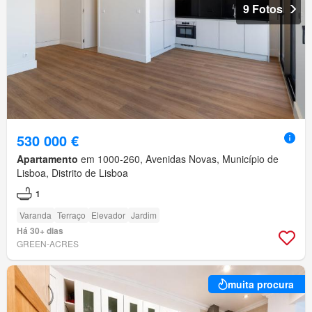
9 Fotos
530 000 €
Apartamento
em 1000-260, Avenidas Novas, Município de
Lisboa, Distrito de Lisboa
1
Varanda
Terraço
Elevador
Jardim
Há 30+ dias
GREEN-ACRES
muita procura