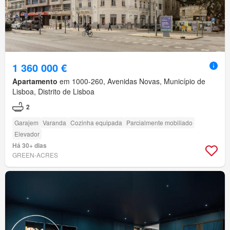
1 360 000 €
Apartamento
em 1000-260, Avenidas Novas, Município de
Lisboa, Distrito de Lisboa
2
Garajem
Varanda
Cozinha equipada
Parcialmente mobiliado
Elevador
Há 30+ dias
GREEN-ACRES