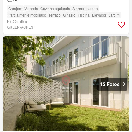
Garajem
Varanda
Cozinha equipada
Alarme
Lareira
Parcialmente mobiliado
Terraço
Ginásio
Piscina
Elevador
Jardim
Há 30+ dias
GREEN-ACRES
12 Fotos