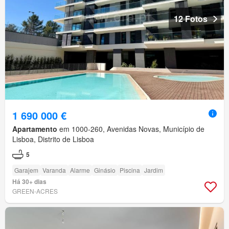
12 Fotos
1 690 000 €
Apartamento
em 1000-260, Avenidas Novas, Município de
Lisboa, Distrito de Lisboa
5
Garajem
Varanda
Alarme
Ginásio
Piscina
Jardim
Há 30+ dias
GREEN-ACRES