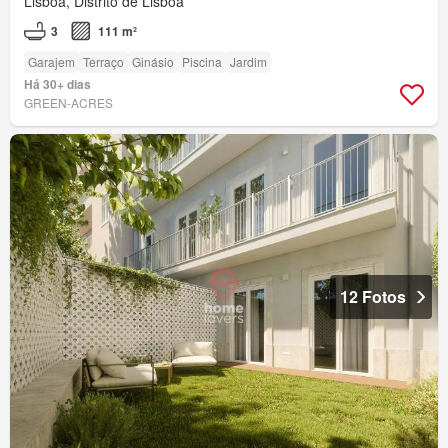
Lisboa, Distrito de Lisboa
3
111 m²
Garajem
Terraço
Ginásio
Piscina
Jardim
Há 30+ dias
GREEN-ACRES
12 Fotos