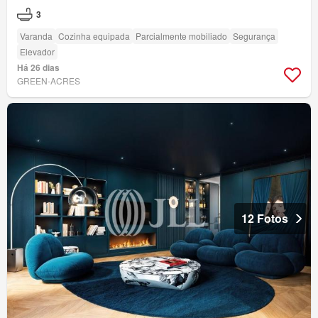
3
Varanda
Cozinha equipada
Parcialmente mobiliado
Segurança
Elevador
Há 26 dias
GREEN-ACRES
12 Fotos