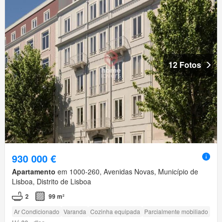
12 Fotos
930 000 €
Apartamento
em 1000-260, Avenidas Novas, Município de
Lisboa, Distrito de Lisboa
2
99 m²
Ar Condicionado
Varanda
Cozinha equipada
Parcialmente mobiliado