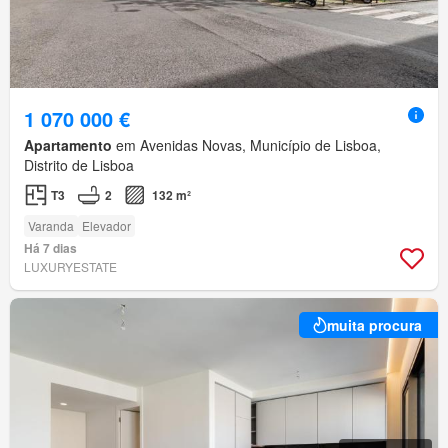
1 070 000 €
Apartamento
em Avenidas Novas, Município de Lisboa,
Distrito de Lisboa
T3
2
132 m²
Varanda
Elevador
Há 7 dias
LUXURYESTATE
muita procura