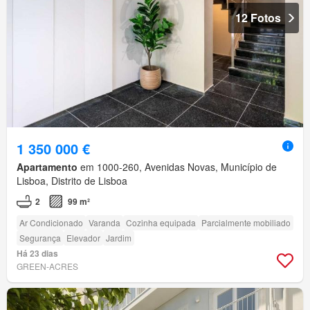
12 Fotos
1 350 000 €
Apartamento
em 1000-260, Avenidas Novas, Município de
Lisboa, Distrito de Lisboa
2
99 m²
Ar Condicionado
Varanda
Cozinha equipada
Parcialmente mobiliado
Segurança
Elevador
Jardim
Há 23 dias
GREEN-ACRES