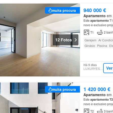
940 000 €
muita procura
Apartamento
em A
Este
apartamento
T1
novo e exclusivo proj
Localizado num dos b
T1
2
banh
12 Fotos
Garajem
Ar Condic
Ginásio
Piscina
El
Há 9 dias
Ver
LUXURYESTATE
1 420 000 €
muita procura
Apartamento
em A
Este
apartamento
T2
novo e exclusivo proj
Localizado num dos b
T2
3
banh