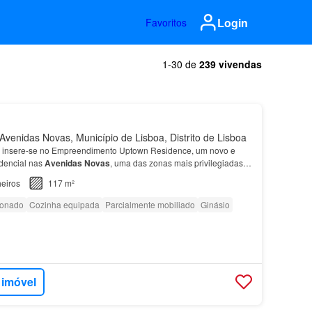
Login
Favoritos
1-30 de
239 vivendas
venidas Novas, Município de Lisboa, Distrito de Lisboa
insere-se no Empreendimento Uptown Residence, um novo e
idencial nas
Avenidas
Novas
, uma das zonas mais privilegiadas
airros mais tranquilos, sofisticados e desejad…
eiros
117 m²
ionado
Cozinha equipada
Parcialmente mobiliado
Ginásio
 imóvel