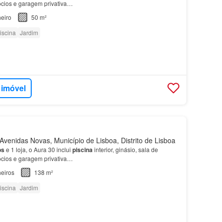
gócios e garagem privativa…
eiro
50 m²
iscina
Jardim
 imóvel
venidas Novas, Município de Lisboa, Distrito de Lisboa
os
e 1 loja, o Aura 30 inclui
piscina
interior, ginásio, sala de
gócios e garagem privativa…
eiros
138 m²
iscina
Jardim