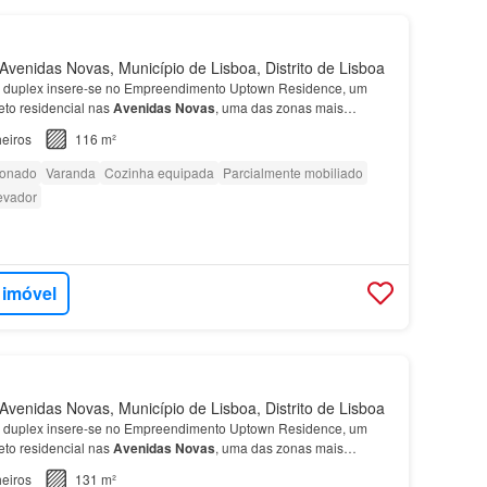
venidas Novas, Município de Lisboa, Distrito de Lisboa
 duplex insere-se no Empreendimento Uptown Residence, um
eto residencial nas
Avenidas
Novas
, uma das zonas mais
airros mais tranquilos, sofisticados e desejados de L…
eiros
116 m²
ionado
Varanda
Cozinha equipada
Parcialmente mobiliado
evador
 imóvel
venidas Novas, Município de Lisboa, Distrito de Lisboa
duplex insere-se no Empreendimento Uptown Residence, um
eto residencial nas
Avenidas
Novas
, uma das zonas mais
airros mais tranquilos, sofisticados e desejados de L…
eiros
131 m²