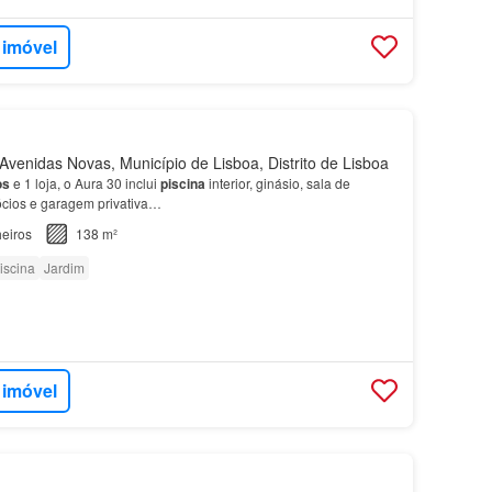
 imóvel
venidas Novas, Município de Lisboa, Distrito de Lisboa
os
e 1 loja, o Aura 30 inclui
piscina
interior, ginásio, sala de
gócios e garagem privativa…
eiros
138 m²
iscina
Jardim
 imóvel