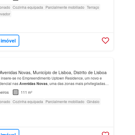
ionado
Cozinha equipada
Parcialmente mobiliado
Terraço
evador
 imóvel
venidas Novas, Município de Lisboa, Distrito de Lisboa
insere-se no Empreendimento Uptown Residence, um novo e
idencial nas
Avenidas
Novas
, uma das zonas mais privilegiadas
airros mais tranquilos, sofisticados e desejad…
eiros
111 m²
ionado
Cozinha equipada
Parcialmente mobiliado
Ginásio
 imóvel