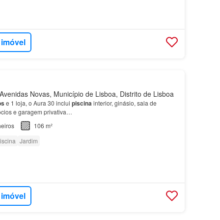
 imóvel
venidas Novas, Município de Lisboa, Distrito de Lisboa
os
e 1 loja, o Aura 30 inclui
piscina
interior, ginásio, sala de
gócios e garagem privativa…
eiros
106 m²
iscina
Jardim
 imóvel