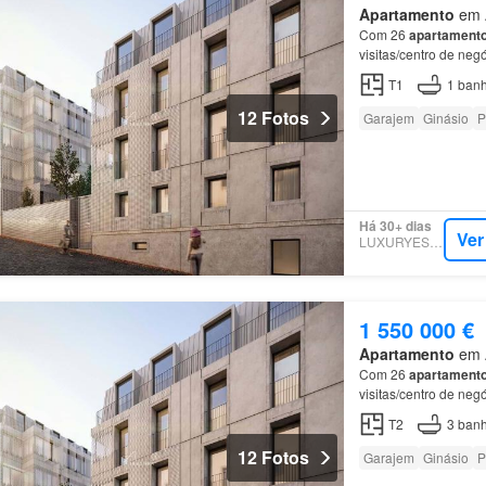
Apartamento
em A
Com 26
apartament
visitas/centro de ne
T1
1
banh
12 Fotos
Garajem
Ginásio
P
Há 30+ dias
Ver
LUXURYESTATE
1 550 000 €
Apartamento
em A
Com 26
apartament
visitas/centro de ne
T2
3
banh
12 Fotos
Garajem
Ginásio
P