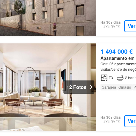
Há 30+ dias
Ver
LUXURYESTATE
1 494 000 €
Apartamento
em A
Com 26
apartament
visitas/centro de ne
T3
2
banh
12 Fotos
Garajem
Ginásio
P
Há 30+ dias
Ver
LUXURYESTATE