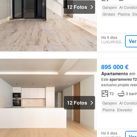
12 Fotos
Garajem
Ar Condic
Ginásio
Piscina
El
Há 9 dias
Ver
LUXURYESTATE
895 000 €
Apartamento
em A
Este
apartamento
T2
exclusivo projeto res
Localizado num dos b
T2
3
banh
12 Fotos
Garajem
Ar Condic
Piscina
Elevador
Há 9 dias
Ver