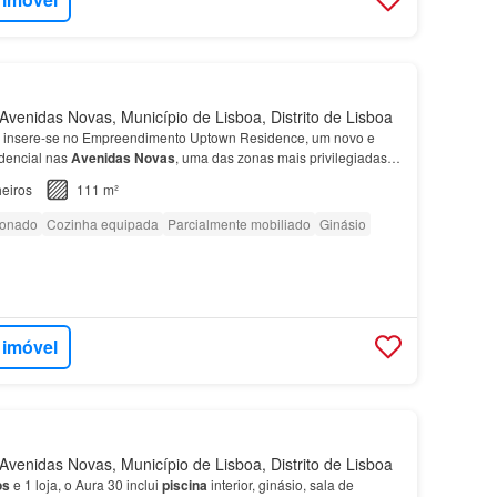
venidas Novas, Município de Lisboa, Distrito de Lisboa
insere-se no Empreendimento Uptown Residence, um novo e
idencial nas
Avenidas
Novas
, uma das zonas mais privilegiadas
airros mais tranquilos, sofisticados e desejad…
eiros
111 m²
ionado
Cozinha equipada
Parcialmente mobiliado
Ginásio
 imóvel
venidas Novas, Município de Lisboa, Distrito de Lisboa
os
e 1 loja, o Aura 30 inclui
piscina
interior, ginásio, sala de