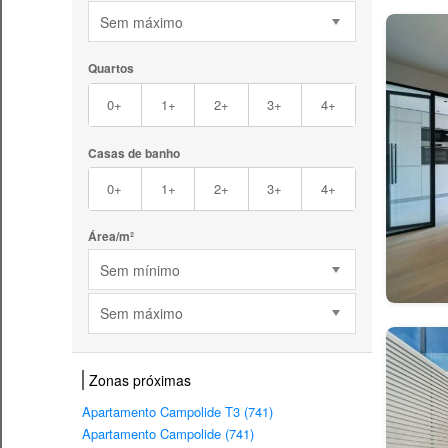
Sem máximo
Quartos
0+
1+
2+
3+
4+
Casas de banho
0+
1+
2+
3+
4+
Área/m²
Sem mínimo
Sem máximo
Zonas próximas
Apartamento Campolide T3 (741)
Apartamento Campolide (741)