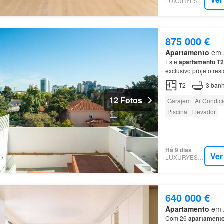
LUXURYESTATE
875 000 €
Apartamento
em A
Este
apartamento
T2
exclusivo projeto res
Localizado num dos b
T2
3
banh
12 Fotos
Garajem
Ar Condic
Piscina
Elevador
Há 9 dias
Ver
LUXURYESTATE
640 000 €
Apartamento
em A
Com 26
apartament