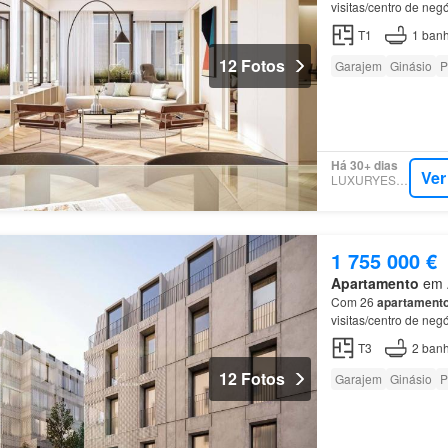
visitas/centro de ne
T1
1
banh
12 Fotos
Garajem
Ginásio
P
Há 30+ dias
Ver
LUXURYESTATE
1 755 000 €
Apartamento
em A
Com 26
apartament
visitas/centro de ne
T3
2
banh
12 Fotos
Garajem
Ginásio
P