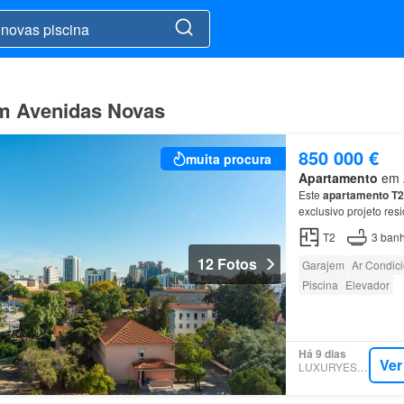
em Avenidas Novas
850 000 €
muita procura
Apartamento
em A
Este
apartamento
T2
exclusivo projeto res
Localizado num dos b
T2
3
banh
12 Fotos
Garajem
Ar Condic
Piscina
Elevador
Há 9 dias
Ver
LUXURYESTATE