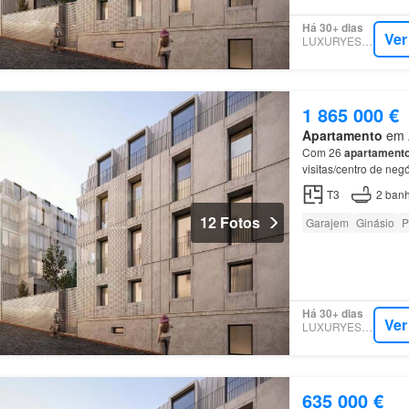
Há 30+ dias
Ver
LUXURYESTATE
1 865 000 €
Apartamento
em A
Com 26
apartament
visitas/centro de ne
T3
2
banh
12 Fotos
Garajem
Ginásio
P
Há 30+ dias
Ver
LUXURYESTATE
635 000 €