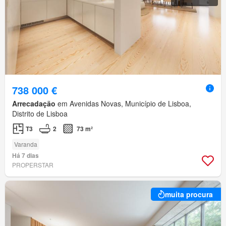
738 000 €
Arrecadação
em Avenidas Novas, Município de Lisboa,
Distrito de Lisboa
T3
2
73 m²
Varanda
Há 7 dias
PROPERSTAR
muita procura