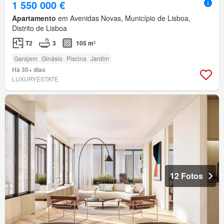
1 550 000 €
Apartamento
em Avenidas Novas, Município de Lisboa,
Distrito de Lisboa
T2
3
105 m²
Garajem
Ginásio
Piscina
Jardim
Há 30+ dias
LUXURYESTATE
12 Fotos