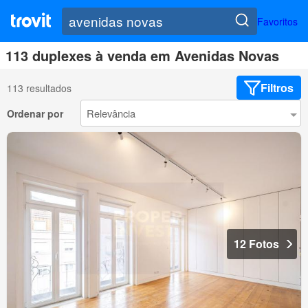
Favoritos
113 duplexes à venda em Avenidas Novas
Filtros
113 resultados
Ordenar por
12 Fotos