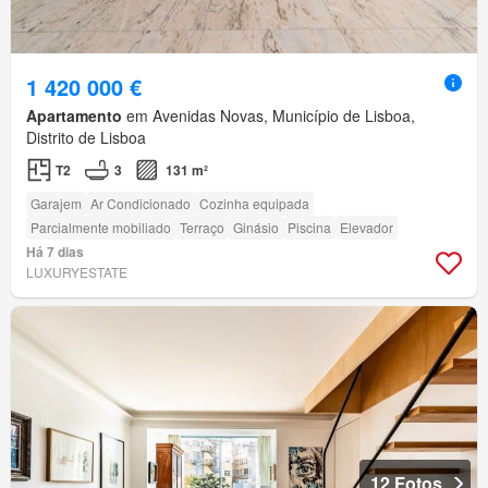
1 420 000 €
Apartamento
em Avenidas Novas, Município de Lisboa,
Distrito de Lisboa
T2
3
131 m²
Garajem
Ar Condicionado
Cozinha equipada
Parcialmente mobiliado
Terraço
Ginásio
Piscina
Elevador
Há 7 dias
LUXURYESTATE
12 Fotos