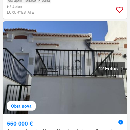
Garajem
Terraço
Piscina
Há 4 dias
LUXURYESTATE
12 Fotos
Obra nova
550 000 €