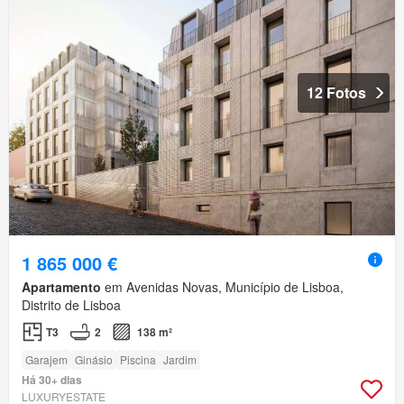
12 Fotos
1 865 000 €
Apartamento
em Avenidas Novas, Município de Lisboa,
Distrito de Lisboa
T3
2
138 m²
Garajem
Ginásio
Piscina
Jardim
Há 30+ dias
LUXURYESTATE