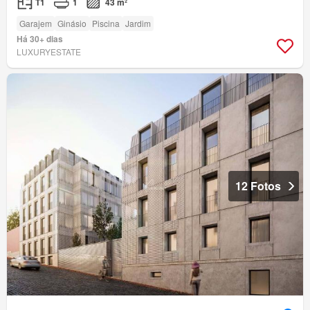
T1
1
43 m²
Garajem
Ginásio
Piscina
Jardim
Há 30+ dias
LUXURYESTATE
12 Fotos