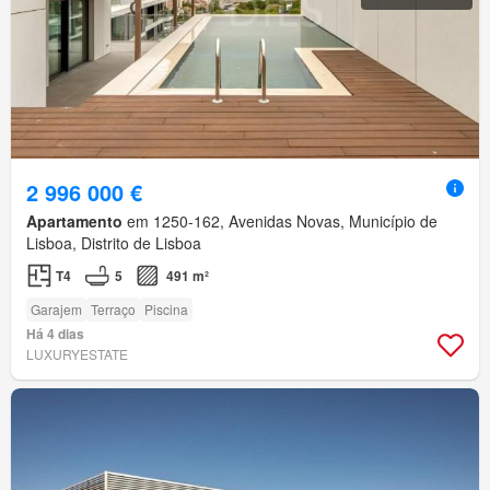
2 996 000 €
Apartamento
em 1250-162, Avenidas Novas, Município de
Lisboa, Distrito de Lisboa
T4
5
491 m²
Garajem
Terraço
Piscina
Há 4 dias
LUXURYESTATE