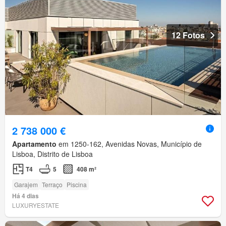
12 Fotos
2 738 000 €
Apartamento
em 1250-162, Avenidas Novas, Município de
Lisboa, Distrito de Lisboa
T4
5
408 m²
Garajem
Terraço
Piscina
Há 4 dias
LUXURYESTATE