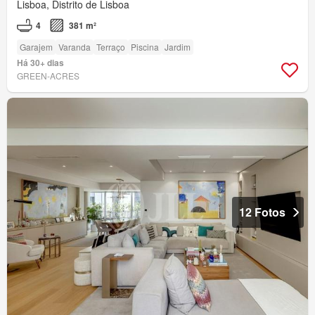
Lisboa, Distrito de Lisboa
4
381 m²
Garajem
Varanda
Terraço
Piscina
Jardim
Há 30+ dias
GREEN-ACRES
12 Fotos