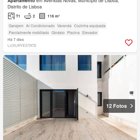
Apartamento
em Avenidas Novas, Município de Lisboa,
Distrito de Lisboa
T1
2
116 m²
Garajem
Ar Condicionado
Varanda
Cozinha equipada
Parcialmente mobiliado
Ginásio
Piscina
Elevador
Há 7 dias
LUXURYESTATE
12 Fotos