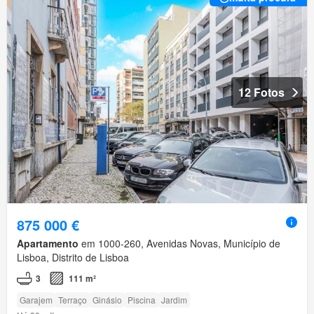
12 Fotos
875 000 €
Apartamento
em 1000-260, Avenidas Novas, Município de
Lisboa, Distrito de Lisboa
3
111 m²
Garajem
Terraço
Ginásio
Piscina
Jardim