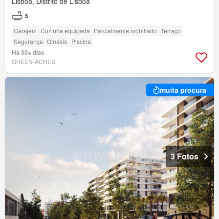
Lisboa, Distrito de Lisboa
5
Garajem
Cozinha equipada
Parcialmente mobiliado
Terraço
Segurança
Ginásio
Piscina
Há 30+ dias
GREEN-ACRES
muita procura
3 Fotos