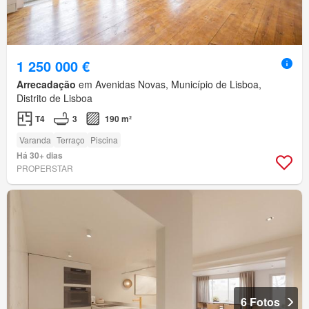
1 250 000 €
Arrecadação
em Avenidas Novas, Município de Lisboa,
Distrito de Lisboa
T4
3
190 m²
Varanda
Terraço
Piscina
Há 30+ dias
PROPERSTAR
6 Fotos