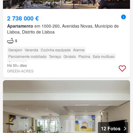
2 738 000 €
Apartamento
em 1000-260, Avenidas Novas, Município de
Lisboa, Distrito de Lisboa
5
Garajem
Varanda
Cozinha equipada
Alarme
Parcialmente mobiliado
Terraço
Ginásio
Piscina
Sala multiuso
Área verde
Há 30+ dias
GREEN-ACRES
12 Fotos