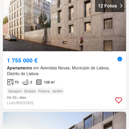
12 Fotos
1 755 000 €
Apartamento
em Avenidas Novas, Município de Lisboa,
Distrito de Lisboa
T3
2
138 m²
Garajem
Ginásio
Piscina
Jardim
Há 30+ dias
LUXURYESTATE