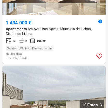
1 494 000 €
Apartamento
em Avenidas Novas, Município de Lisboa,
Distrito de Lisboa
T3
2
106 m²
Garajem
Ginásio
Piscina
Jardim
Há 30+ dias
LUXURYESTATE
12 Fotos