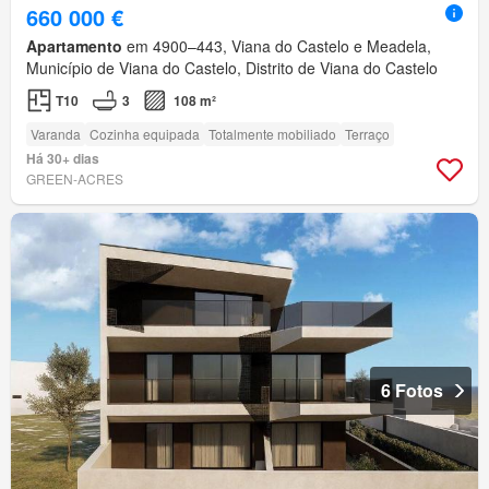
660 000 €
Apartamento
em 4900–443, Viana do Castelo e Meadela,
Município de Viana do Castelo, Distrito de Viana do Castelo
T10
3
108 m²
Varanda
Cozinha equipada
Totalmente mobiliado
Terraço
Há 30+ dias
GREEN-ACRES
6 Fotos