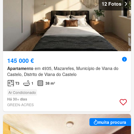
12 Fotos
145 000 €
Apartamento
em 4935, Mazarefes, Município de Viana do
Castelo, Distrito de Viana do Castelo
T3
1
38 m²
Ar Condicionado
Há 30+ dias
GREEN-ACRES
muita procura