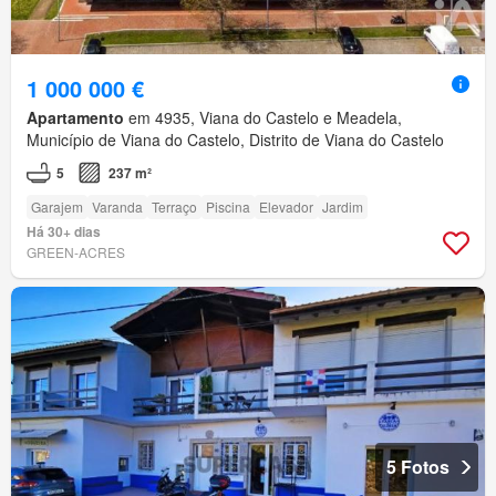
1 000 000 €
Apartamento
em 4935, Viana do Castelo e Meadela,
Município de Viana do Castelo, Distrito de Viana do Castelo
5
237 m²
Garajem
Varanda
Terraço
Piscina
Elevador
Jardim
Há 30+ dias
GREEN-ACRES
5 Fotos