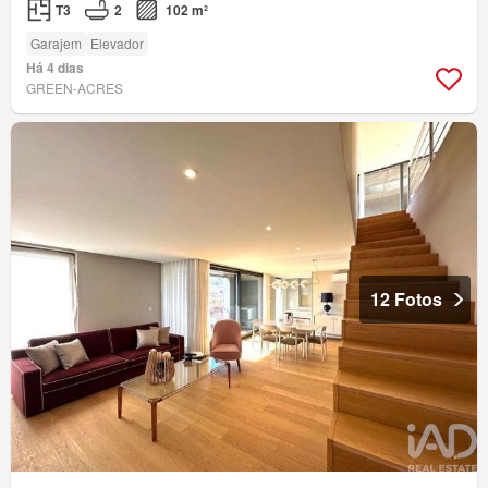
T3
2
102 m²
Garajem
Elevador
Há 4 dias
GREEN-ACRES
12 Fotos