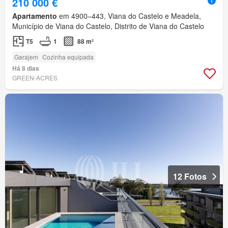
210 000 €
Apartamento
em 4900–443, Viana do Castelo e Meadela,
Município de Viana do Castelo, Distrito de Viana do Castelo
T5
1
88 m²
Garajem
Cozinha equipada
Há 8 dias
GREEN-ACRES
12 Fotos