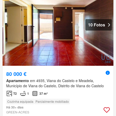
10 Fotos
80 000 €
Apartamento
em 4935, Viana do Castelo e Meadela,
Município de Viana do Castelo, Distrito de Viana do Castelo
T2
1
37 m²
Cozinha equipada
Parcialmente mobiliado
Há 30+ dias
GREEN-ACRES