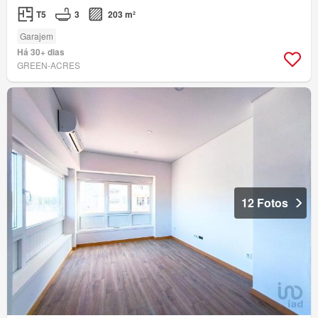
T5
3
203 m²
Garajem
Há 30+ dias
GREEN-ACRES
12 Fotos