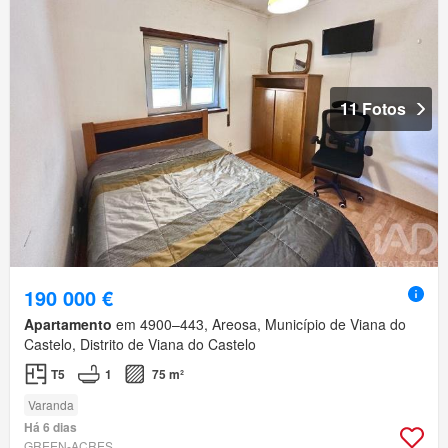
11 Fotos
190 000 €
Apartamento
em 4900–443, Areosa, Município de Viana do
Castelo, Distrito de Viana do Castelo
T5
1
75 m²
Varanda
Há 6 dias
GREEN-ACRES