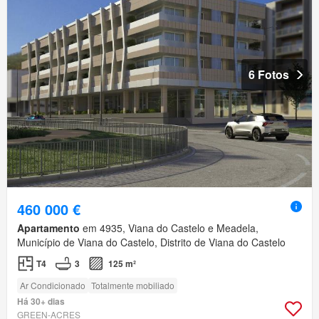
6 Fotos
460 000 €
Apartamento
em 4935, Viana do Castelo e Meadela,
Município de Viana do Castelo, Distrito de Viana do Castelo
T4
3
125 m²
Ar Condicionado
Totalmente mobiliado
Há 30+ dias
GREEN-ACRES