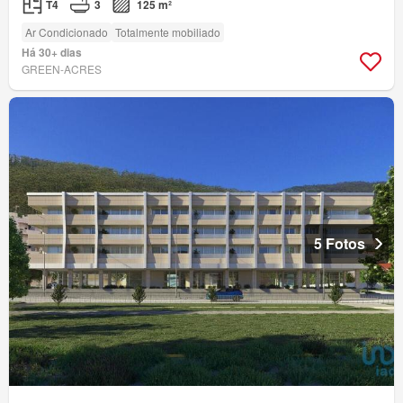
T4
3
125 m²
Ar Condicionado
Totalmente mobiliado
Há 30+ dias
GREEN-ACRES
5 Fotos