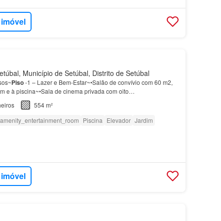
 imóvel
túbal, Município de Setúbal, Distrito de Setúbal
isos~
Piso
-1 – Lazer e Bem-Estar~•Salão de convívio com 60 m2,
im e à piscina~•Sala de cinema privada com oito
dependentes para o elevador e para as escadas princip…
eiros
554 m²
amenity_entertainment_room
Piscina
Elevador
Jardim
 imóvel