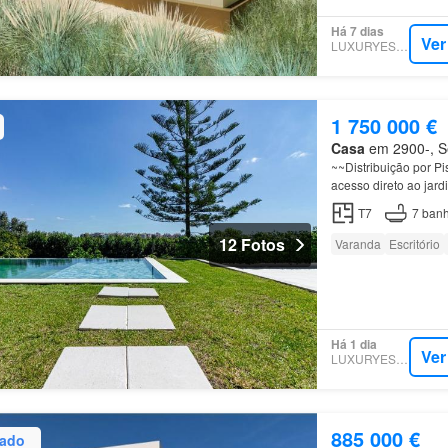
Há 7 dias
Ver
LUXURYESTATE
1 750 000 €
Casa
em 2900-, Se
~~Distribuição por P
acesso direto ao jard
coberto~•Entradas in
T7
7
banh
12 Fotos
Varanda
Escritório
Há 1 dia
Ver
LUXURYESTATE
885 000 €
zado