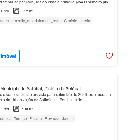
 distribui-se por cave, rés-do-chão e primeiro
piso
O primeiro
piso
ivada da habitação, composta por qu…
eiros
342 m²
areira
amenity_entertainment_room
Ginásio
Jardim
 imóvel
Município de Setúbal, Distrito de Setúbal
o e com conclusão prevista para setembro de 2026, esta moradia
nio da Urbanização de Soltroia, na Península de
eiros
500 m²
orâmica
Terraço
Piscina
Elevador
Jardim