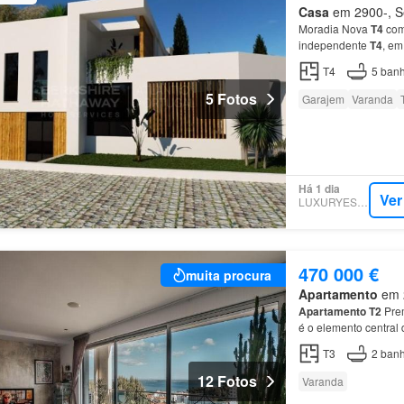
Casa
em 2900-, Se
Moradia Nova
T4
com 
independente
T4
, em
Características Princ
T4
5
banh
5 Fotos
Garajem
Varanda
Há 1 dia
Ver
LUXURYESTATE
470 000 €
muita procura
Apartamento
em 2
Apartamento
T2
Prem
é o elemento central 
Edifício de Prestígi
T3
2
banh
12 Fotos
Varanda