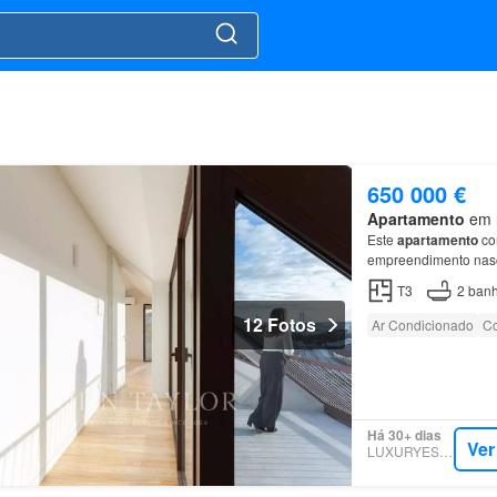
650 000 €
Apartamento
em n
Este
apartamento
com
empreendimento nasci
comodidades nas prox
T3
2
banh
12 Fotos
Ar Condicionado
Co
Há 30+ dias
Ver
LUXURYESTATE