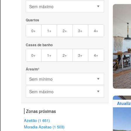
Sem máximo
Quartos
0+
1+
2+
3+
4+
Casas de banho
0+
1+
2+
3+
4+
Área/m²
Sem mínimo
Sem máximo
Atuali
Zonas próximas
Azeitão (1 651)
Moradia Azeitao (1 503)