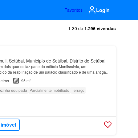
Login
Favoritos
1-30 de
1.296 vivendas
ull, Setúbal, Município de Setúbal, Distrito de Setúbal
 dois quartos faz parte do edifício Montisnávia, um
do da reabilitação de um palácio classificado e de uma antiga
imidades, excelentes ligações rodoviárias, transpor…
eiros
95 m²
zinha equipada
Parcialmente mobiliado
Terraço
 imóvel