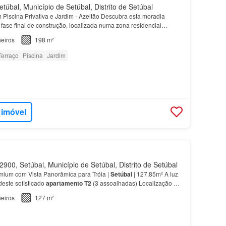
túbal, Município de Setúbal, Distrito de Setúbal
Piscina Privativa e Jardim - Azeitão Descubra esta moradia
 fase final de construção, localizada numa zona residencial
ipais: Tipologia: Moradia
T4
de 2 pisos Área B…
eiros
198 m²
Terraço
Piscina
Jardim
 imóvel
900, Setúbal, Município de Setúbal, Distrito de Setúbal
ium com Vista Panorâmica para Tróia |
Setúbal
| 127.85m² A luz
deste sofisticado
apartamento
T2
(3 assoalhadas) Localização e
o Localizado numa zona privilegiada de…
eiros
127 m²