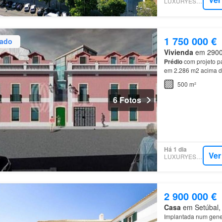
LUXURYESTATE
1 750 000 €
zado
Vivienda
em 2900-,
Prédio
com projeto p
em 2.286 m2 acima 
500 m²
6 Fotos
Há 1 dia
Ver
LUXURYESTATE
2 900 000 €
Casa
em Setúbal, 
Implantada num gener