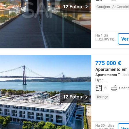
12 Fotos
Garajem
Ar Condic
Há 1 dia
Ver
LUXURYESTATE
775 000 €
Apartamento
em n
Apartamento
T1 de l
Hyatt…
T1
1
banh
12 Fotos
Terraço
Há 30+ dias
Ver