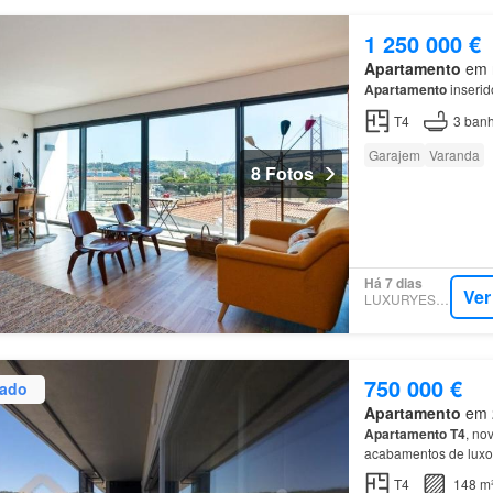
1 250 000 €
Apartamento
em n
Apartamento
inseri
T4
3
banh
Garajem
Varanda
8 Fotos
Há 7 dias
Ver
LUXURYESTATE
750 000 €
zado
Apartamento
em 2
Apartamento
T4
, no
acabamentos de lux
T4
148 m