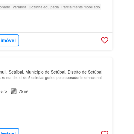
ionado
Varanda
Cozinha equipada
Parcialmente mobiliado
 imóvel
ull, Setúbal, Município de Setúbal, Distrito de Setúbal
uxo num hotel de 5 estrelas gerido pelo operador internacional
eiro
75 m²
 imóvel