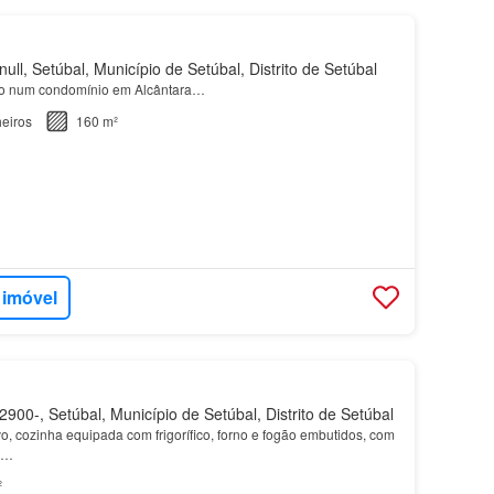
ull, Setúbal, Município de Setúbal, Distrito de Setúbal
do num condomínio em Alcântara…
eiros
160 m²
 imóvel
900-, Setúbal, Município de Setúbal, Distrito de Setúbal
vo, cozinha equipada com frigorífico, forno e fogão embutidos, com
o…
²