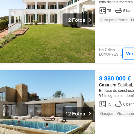
esta distinta moradia
é dedicado à área pr
T5
5
banh
12 Fotos
Vista panorâmica
L
Há 7 dias
Ver
LUXURYESTATE
3 380 000 €
Casa
em Setúbal, 
Em fase de construçã
V4
integra o condomí
T5
6
banh
12 Fotos
Garajem
Vista pan