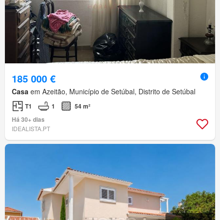
185 000 €
Casa
em Azeitão, Município de Setúbal, Distrito de Setúbal
T1
1
54 m²
Há 30+ dias
IDEALISTA.PT