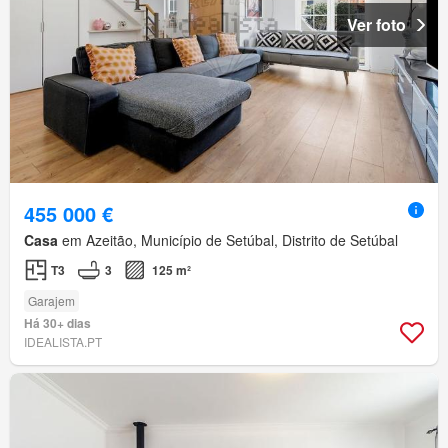
Ver foto
455 000 €
Casa
em Azeitão, Município de Setúbal, Distrito de Setúbal
T3
3
125 m²
Garajem
Há 30+ dias
IDEALISTA.PT