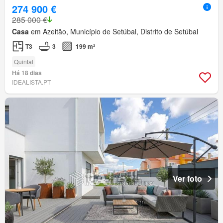
274 900 €
285 000 €
Casa
em Azeitão, Município de Setúbal, Distrito de Setúbal
T3
3
199 m²
Quintal
Há 18 dias
IDEALISTA.PT
Ver foto