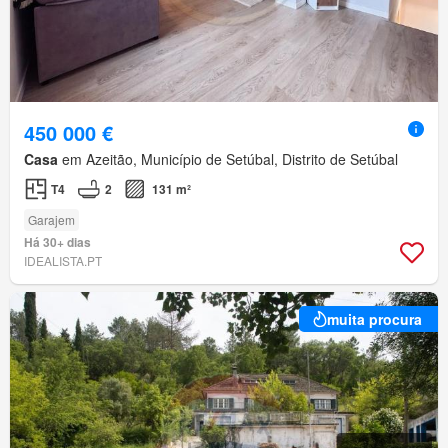
450 000 €
Casa
em Azeitão, Município de Setúbal, Distrito de Setúbal
T4
2
131 m²
Garajem
Há 30+ dias
IDEALISTA.PT
muita procura