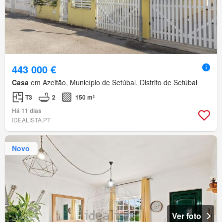
443 000 €
Casa
em Azeitão, Município de Setúbal, Distrito de Setúbal
T3
2
150 m²
Há 11 dias
IDEALISTA.PT
Novo
Ver foto