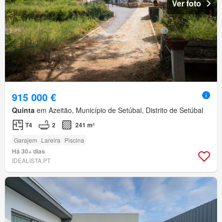
Ver foto
915 000 €
Quinta
em Azeitão, Município de Setúbal, Distrito de Setúbal
T4
2
241 m²
Garajem
Lareira
Piscina
Há 30+ dias
IDEALISTA.PT