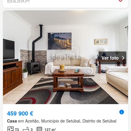
IDEALISTA.PT
Ver foto
459 900 €
Casa
em Azeitão, Município de Setúbal, Distrito de Setúbal
T3
3
127 m²