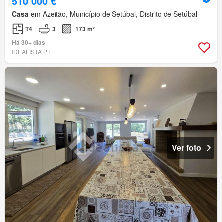
510 000 €
Casa
em Azeitão, Município de Setúbal, Distrito de Setúbal
T4
3
173 m²
Há 30+ dias
IDEALISTA.PT
Ver foto