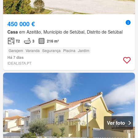
450 000 €
Casa
em Azeitão, Município de Setúbal, Distrito de Setúbal
T2
3
216 m²
Garajem
Varanda
Segurança
Piscina
Jardim
Há 7 dias
IDEALISTA.PT
Ver foto