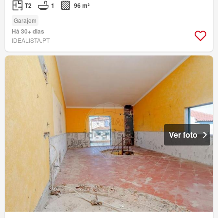
T2
1
96 m²
Garajem
Há 30+ dias
IDEALISTA.PT
Ver foto