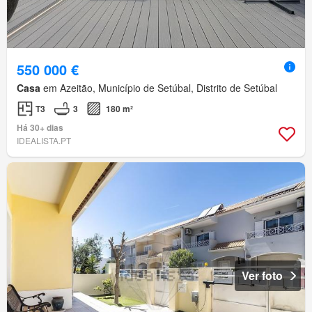
550 000 €
Casa
em Azeitão, Município de Setúbal, Distrito de Setúbal
T3
3
180 m²
Há 30+ dias
IDEALISTA.PT
Ver foto