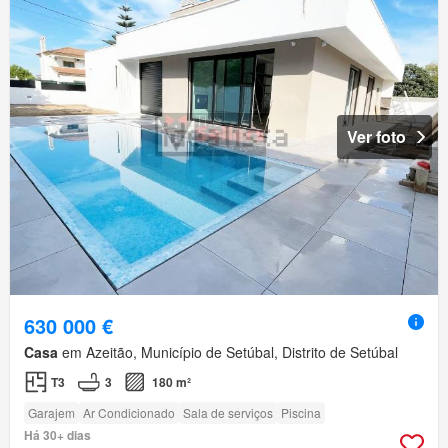
Ver foto
630 000 €
Casa
em Azeitão, Município de Setúbal, Distrito de Setúbal
T3
3
180 m²
Garajem
Ar Condicionado
Sala de serviços
Piscina
Há 30+ dias