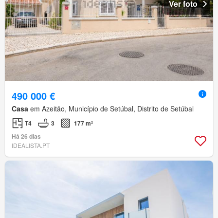
Ver foto
490 000 €
Casa
em Azeitão, Município de Setúbal, Distrito de Setúbal
T4
3
177 m²
Há 26 dias
IDEALISTA.PT