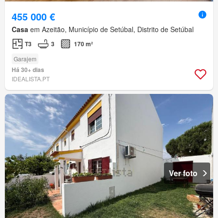
455 000 €
Casa
em Azeitão, Município de Setúbal, Distrito de Setúbal
T3
3
170 m²
Garajem
Há 30+ dias
IDEALISTA.PT
Ver foto