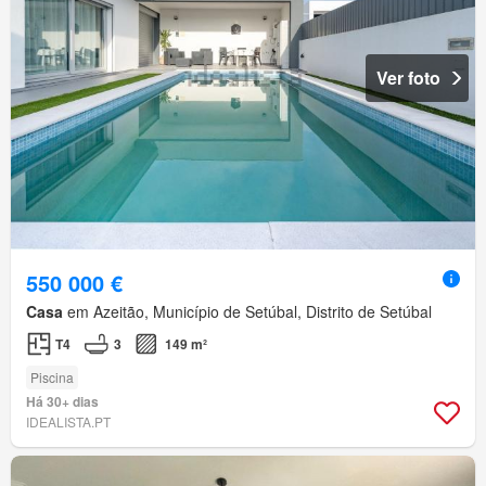
Ver foto
550 000 €
Casa
em Azeitão, Município de Setúbal, Distrito de Setúbal
T4
3
149 m²
Piscina
Há 30+ dias
IDEALISTA.PT