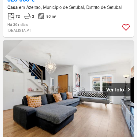
Casa
em Azeitão, Município de Setúbal, Distrito de Setúbal
T2
2
90 m²
Há 30+ dias
IDEALISTA.PT
Ver foto