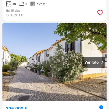
T3
2
122 m²
Há 15 dias
IDEALISTA.PT
Ver foto
325 000 €