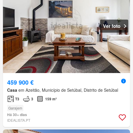
Ver foto
459 900 €
Casa
em Azeitão, Município de Setúbal, Distrito de Setúbal
T3
3
159 m²
Garajem
Há 30+ dias
IDEALISTA.PT