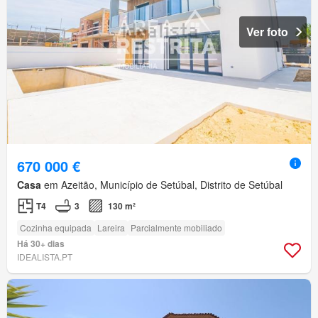
Ver foto
670 000 €
Casa
em Azeitão, Município de Setúbal, Distrito de Setúbal
T4
3
130 m²
Cozinha equipada
Lareira
Parcialmente mobiliado
Há 30+ dias
IDEALISTA.PT