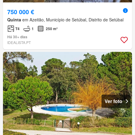
750 000 €
Quinta
em Azeitão, Município de Setúbal, Distrito de Setúbal
T4
1
250 m²
Há 30+ dias
IDEALISTA.PT
Ver foto