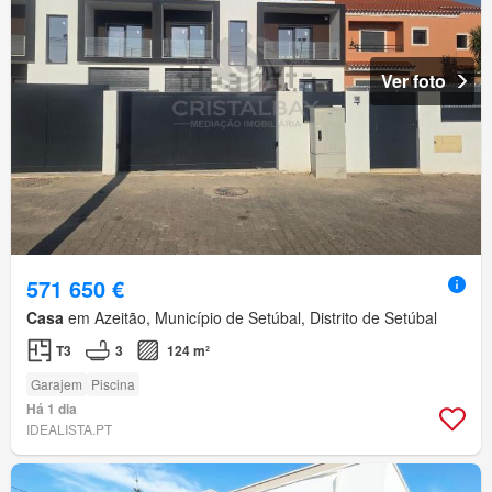
Ver foto
571 650 €
Casa
em Azeitão, Município de Setúbal, Distrito de Setúbal
T3
3
124 m²
Garajem
Piscina
Há 1 dia
IDEALISTA.PT