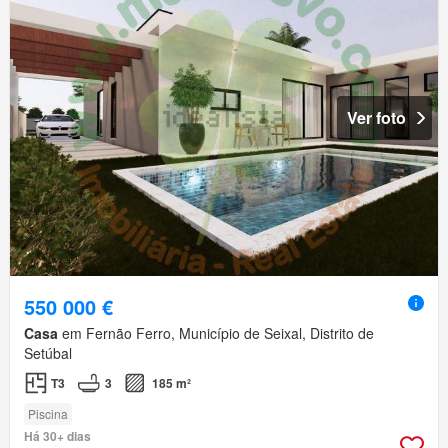
Ver foto
550 000 €
Casa
em Fernão Ferro, Município de Seixal, Distrito de
Setúbal
T3
3
185 m²
Piscina
Há 30+ dias