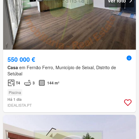
Ver foto
550 000 €
Casa
em Fernão Ferro, Município de Seixal, Distrito de
Setúbal
T4
3
144 m²
Piscina
Há 1 dia
IDEALISTA.PT