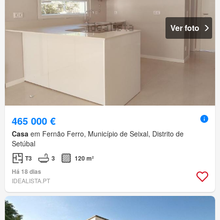
Ver foto
465 000 €
Casa
em Fernão Ferro, Município de Seixal, Distrito de
Setúbal
T3
3
120 m²
Há 18 dias
IDEALISTA.PT