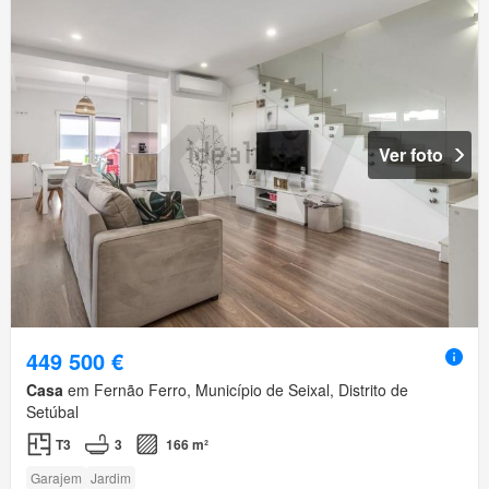
Ver foto
449 500 €
Casa
em Fernão Ferro, Município de Seixal, Distrito de
Setúbal
T3
3
166 m²
Garajem
Jardim