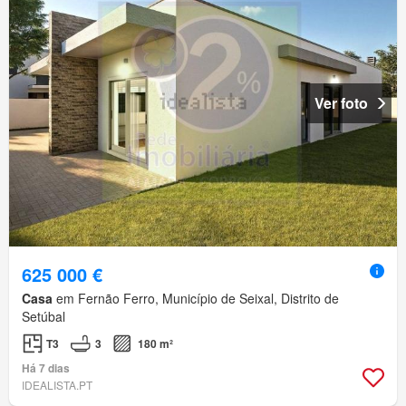
Ver foto
625 000 €
Casa
em Fernão Ferro, Município de Seixal, Distrito de
Setúbal
T3
3
180 m²
Há 7 dias
IDEALISTA.PT