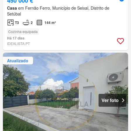
450 000 €
Casa
em Fernão Ferro, Município de Seixal, Distrito de
Setúbal
T3
2
144 m²
Cozinha equipada
Há 17 dias
IDEALISTA.PT
Atualizado
Ver foto