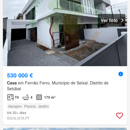
Ver foto
530 000 €
Casa
em Fernão Ferro, Município de Seixal, Distrito de
Setúbal
T4
4
175 m²
Garajem
Piscina
Jardim
Há 30+ dias
IDEALISTA.PT