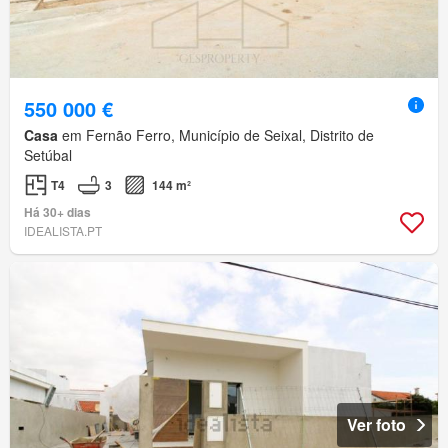
550 000 €
Casa
em Fernão Ferro, Município de Seixal, Distrito de
Setúbal
T4
3
144 m²
Há 30+ dias
IDEALISTA.PT
Ver foto