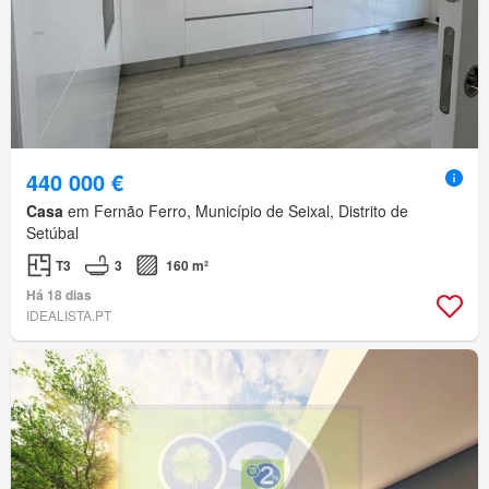
440 000 €
Casa
em Fernão Ferro, Município de Seixal, Distrito de
Setúbal
T3
3
160 m²
Há 18 dias
IDEALISTA.PT