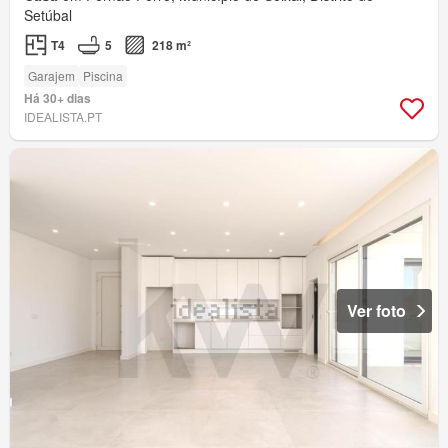
Setúbal
T4
5
218 m²
Garajem
Piscina
Há 30+ dias
IDEALISTA.PT
Ver foto