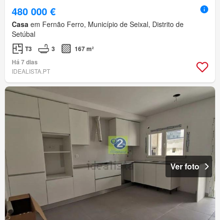
480 000 €
Casa
em Fernão Ferro, Município de Seixal, Distrito de
Setúbal
T3
3
167 m²
Há 7 dias
IDEALISTA.PT
Ver foto