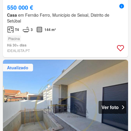
550 000 €
Casa
em Fernão Ferro, Município de Seixal, Distrito de
Setúbal
T4
3
144 m²
Piscina
Há 30+ dias
IDEALISTA.PT
Atualizado
Ver foto