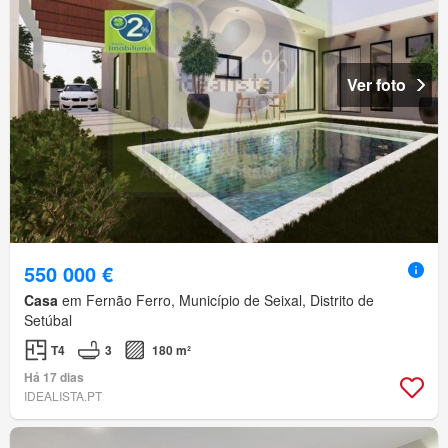
Ver foto
550 000 €
Casa
em Fernão Ferro, Município de Seixal, Distrito de
Setúbal
T4
3
180 m²
Há 17 dias
IDEALISTA.PT