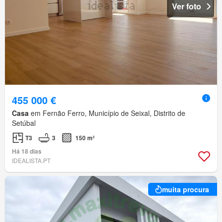
Ver foto
455 000 €
Casa
em Fernão Ferro, Município de Seixal, Distrito de
Setúbal
T3
3
150 m²
Há 18 dias
IDEALISTA.PT
muita procura