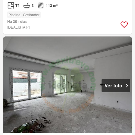
T4
3
113 m²
Piscina
Grelhador
Há 30+ dias
IDEALISTA.PT
Ver foto