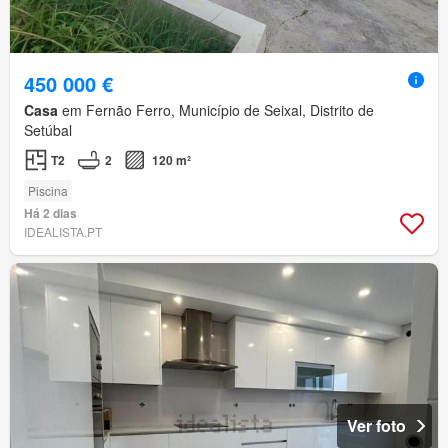
450 000 €
Casa
em Fernão Ferro, Município de Seixal, Distrito de
Setúbal
T2
2
120 m²
Piscina
Há 2 dias
IDEALISTA.PT
Ver foto