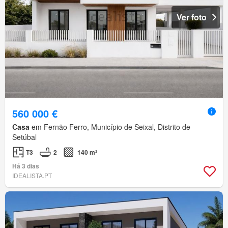
Ver foto
560 000 €
Casa
em Fernão Ferro, Município de Seixal, Distrito de
Setúbal
T3
2
140 m²
Há 3 dias
IDEALISTA.PT