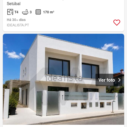
Setúbal
T4
3
170 m²
Há 30+ dias
IDEALISTA.PT
Ver foto