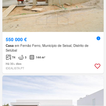
550 000 €
Casa
em Fernão Ferro, Município de Seixal, Distrito de
Setúbal
T4
3
144 m²
Há 30+ dias
IDEALISTA.PT