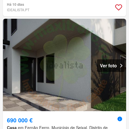
Há 10 dias
IDEALISTA.PT
Ver foto
690 000 €
Casa
em Fernão Ferro, Município de Seixal, Distrito de