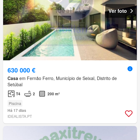
Ver foto
630 000 €
Casa
em Fernão Ferro, Município de Seixal, Distrito de
Setúbal
T4
2
200 m²
Piscina
Há 17 dias
IDEALISTA.PT