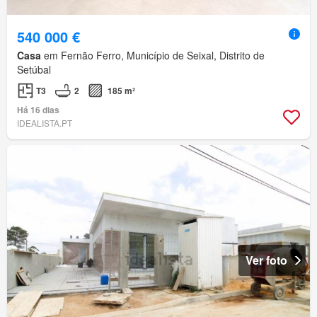
540 000 €
Casa
em Fernão Ferro, Município de Seixal, Distrito de
Setúbal
T3
2
185 m²
Há 16 dias
IDEALISTA.PT
Ver foto