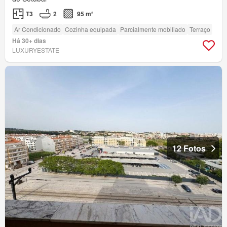
T3
2
95 m²
Ar Condicionado
Cozinha equipada
Parcialmente mobiliado
Terraço
Há 30+ dias
LUXURYESTATE
12 Fotos