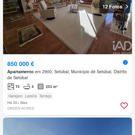
12 Fotos
850 000 €
Apartamento
em 2900, Setúbal, Município de Setúbal, Distrito
de Setúbal
T4
4
253 m²
Garajem
Lareira
Terraço
Há 30+ dias
GREEN-ACRES