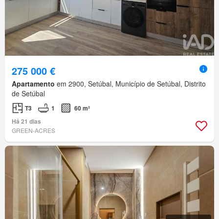
275 000 €
Apartamento
em 2900, Setúbal, Município de Setúbal, Distrito
de Setúbal
T3
1
60 m²
Há 21 dias
GREEN-ACRES