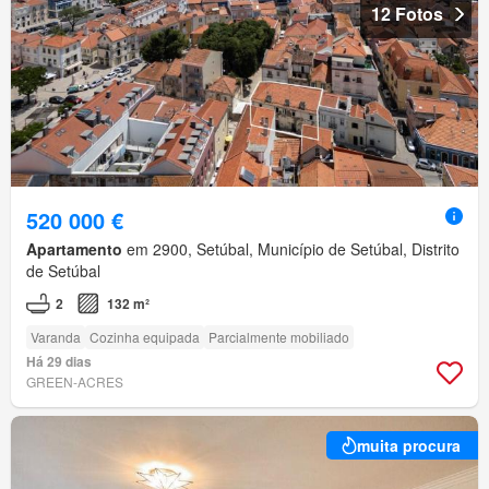
12 Fotos
520 000 €
Apartamento
em 2900, Setúbal, Município de Setúbal, Distrito
de Setúbal
2
132 m²
Varanda
Cozinha equipada
Parcialmente mobiliado
Há 29 dias
GREEN-ACRES
muita procura