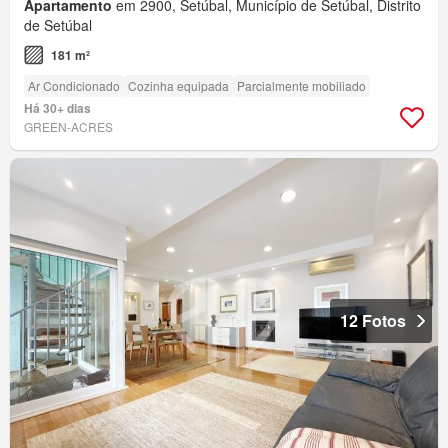
Apartamento
em 2900, Setúbal, Município de Setúbal, Distrito
de Setúbal
181 m²
Ar Condicionado
Cozinha equipada
Parcialmente mobiliado
Há 30+ dias
GREEN-ACRES
12 Fotos