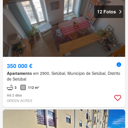
12 Fotos
350 000 €
Apartamento
em 2900, Setúbal, Município de Setúbal, Distrito
de Setúbal
3
112 m²
Há 2 dias
GREEN-ACRES