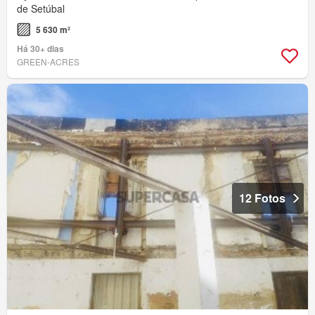
de Setúbal
5 630 m²
Há 30+ dias
GREEN-ACRES
12 Fotos