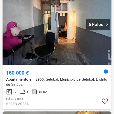
5 Fotos
160 000 €
Apartamento
em 2900, Setúbal, Município de Setúbal, Distrito
de Setúbal
T2
1
40 m²
Há 30+ dias
GREEN-ACRES