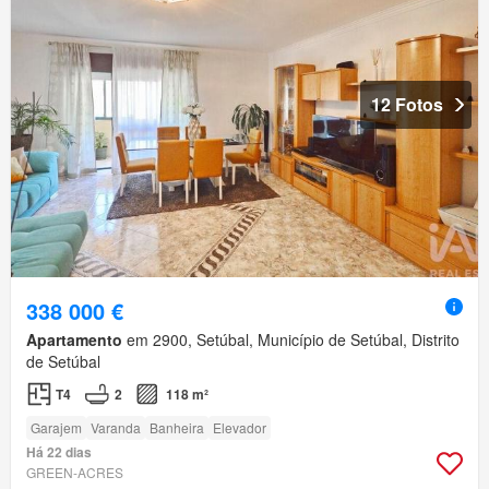
12 Fotos
338 000 €
Apartamento
em 2900, Setúbal, Município de Setúbal, Distrito
de Setúbal
T4
2
118 m²
Garajem
Varanda
Banheira
Elevador
Há 22 dias
GREEN-ACRES