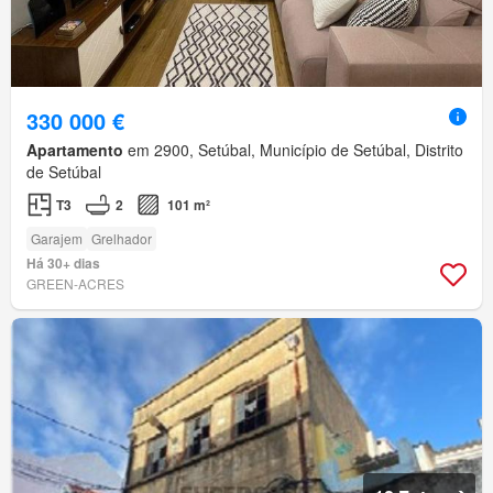
330 000 €
Apartamento
em 2900, Setúbal, Município de Setúbal, Distrito
de Setúbal
T3
2
101 m²
Garajem
Grelhador
Há 30+ dias
GREEN-ACRES