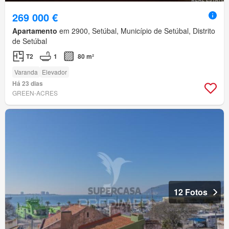
269 000 €
Apartamento
em 2900, Setúbal, Município de Setúbal, Distrito
de Setúbal
T2
1
80 m²
Varanda
Elevador
Há 23 dias
GREEN-ACRES
12 Fotos