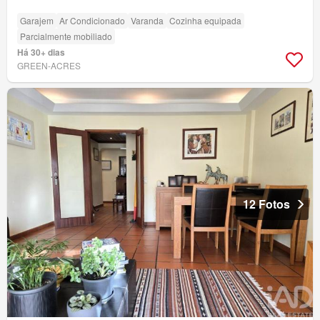
Garajem
Ar Condicionado
Varanda
Cozinha equipada
Parcialmente mobiliado
Há 30+ dias
GREEN-ACRES
12 Fotos