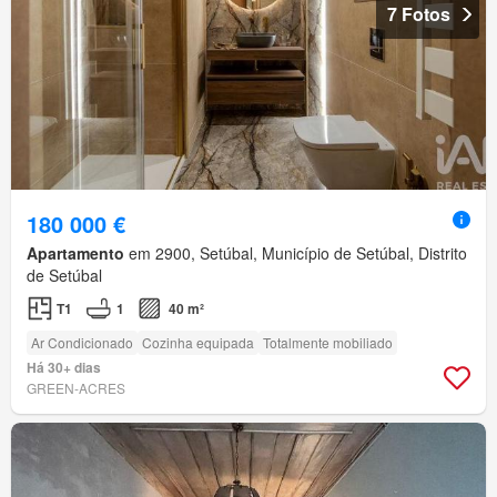
7 Fotos
180 000 €
Apartamento
em 2900, Setúbal, Município de Setúbal, Distrito
de Setúbal
T1
1
40 m²
Ar Condicionado
Cozinha equipada
Totalmente mobiliado
Há 30+ dias
GREEN-ACRES