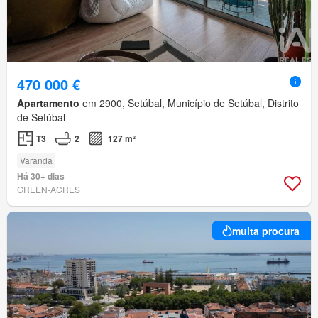
470 000 €
Apartamento
em 2900, Setúbal, Município de Setúbal, Distrito
de Setúbal
T3
2
127 m²
Varanda
Há 30+ dias
GREEN-ACRES
muita procura