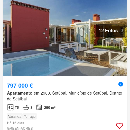
12 Fotos
797 000 €
Apartamento
em 2900, Setúbal, Município de Setúbal, Distrito
de Setúbal
T5
3
250 m²
Varanda
Terraço
Há 16 dias
GREEN-ACRES