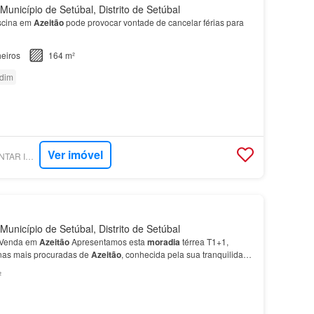
Município de Setúbal, Distrito de Setúbal
scina em
Azeitão
pode provocar vontade de cancelar férias para
eiros
164 m²
rdim
Ver imóvel
SUPERCASA - CIMENTAR IDEIAS REAL ESTATE
Município de Setúbal, Distrito de Setúbal
 Venda em
Azeitão
Apresentamos esta
moradia
térrea T1+1,
nas mais procuradas de
Azeitão
, conhecida pela sua tranquilidade
fo…
²