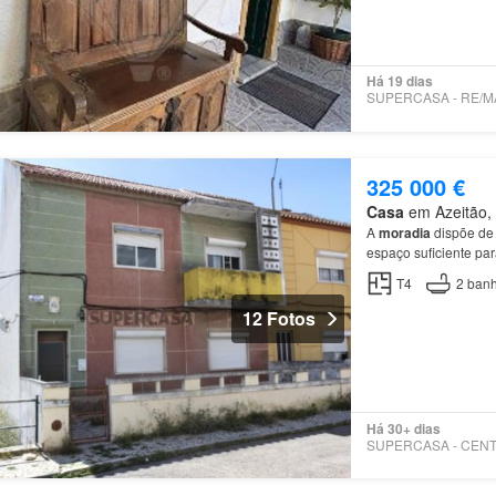
Há 19 dias
325 000 €
Casa
em Azeitão, 
A
moradia
dispõe de 
espaço suficiente pa
T4
2
banh
12 Fotos
Há 30+ dias