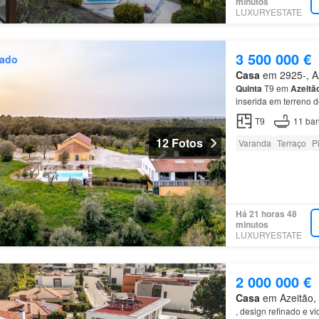
minutos
LUXURYESTATE
3 500 000 €
zado
Casa
em 2925-, Az
Quinta
T9 em
Azeitã
inserida em terreno 
T9
11
ban
12 Fotos
Varanda
Terraço
P
Há 21 horas 48
minutos
LUXURYESTATE
2 000 000 €
Casa
em Azeitão, 
, design refinado e v