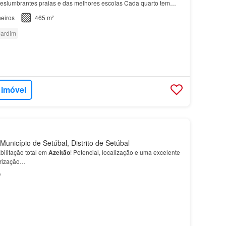
deslumbrantes praias e das melhores escolas Cada quarto tem
mplo terraço que rodeia toda a
casa
,…
eiros
465 m²
Jardim
 imóvel
Município de Setúbal, Distrito de Setúbal
bilitação total em
Azeitão
! Potencial, localização e uma excelente
orização…
²