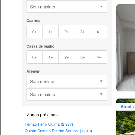
Sem máximo
Quartos
0+
1+
2+
3+
4+
Casas de banho
0+
1+
2+
3+
4+
Área/m²
Sem mínimo
Sem máximo
Atuali
Zonas próximas
Fernão Ferro Quinta (2 937)
Quinta Castelo Distrito Setubal (1 813)