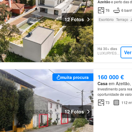
Azeitão
e perto das 
acesso direto a um a
T6
6
banh
12 Fotos
Escritório
Terraço
Há 30+ dias
Ver
LUXURYESTATE
160 000 €
muita procura
Casa
em Azeitão, 
Investimento para rea
oportunidade de val
T3
112 m
12 Fotos