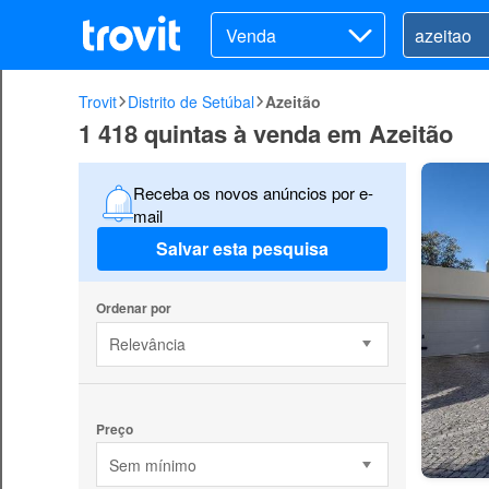
Venda
Trovit
Distrito de Setúbal
Azeitão
1 418 quintas à venda em Azeitão
Receba os novos anúncios por e-
mail
Salvar esta pesquisa
Ordenar por
Relevância
Preço
Sem mínimo