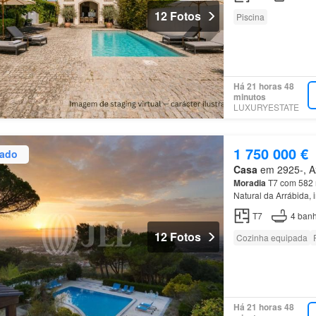
12 Fotos
Piscina
Há 21 horas 48
minutos
LUXURYESTATE
1 750 000 €
zado
Casa
em 2925-, Az
Moradia
T7 com 582 m
Natural da Arrábida,
de banho privativa, 
T7
4
banh
12 Fotos
Cozinha equipada
Há 21 horas 48