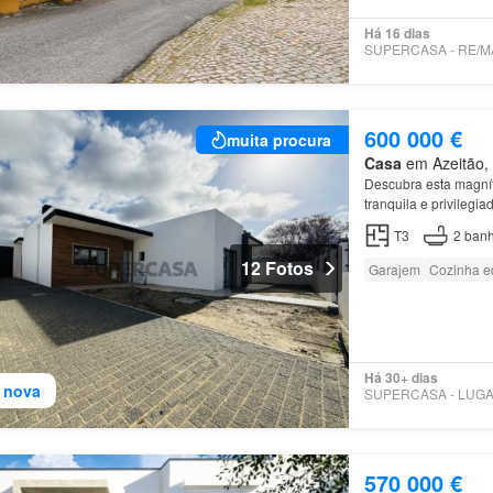
Há 16 dias
600 000 €
muita procura
Casa
em Azeitão, 
Descubra esta magní
tranquila e privilegi
de lazer envolvente
T3
2
banh
12 Fotos
Garajem
Cozinha e
Há 30+ dias
 nova
570 000 €