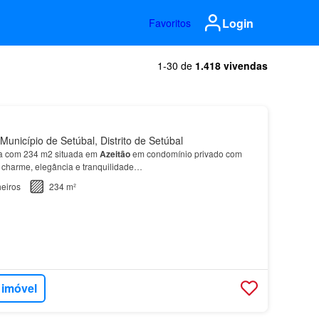
Login
Favoritos
1-30 de
1.418 vivendas
Município de Setúbal, Distrito de Setúbal
 com 234 m2 situada em
Azeitão
em condomínio privado com
 charme, elegância e tranquilidade…
eiros
234 m²
 imóvel