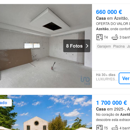
660 000 €
Casa
em Azeitão, 
OFERTA DO VALOR 
Azeitão
, onde confor
esta
moradia
é perfe
T4
3
banh
8 Fotos
Garajem
Piscina
J
Há 30+ dias
Ver
LUXURYESTATE
1 700 000 €
zado
Casa
em 2925-, Az
No coração de
Azeit
descobre esta extrao
~~Situada numa área 
T5
4
banh