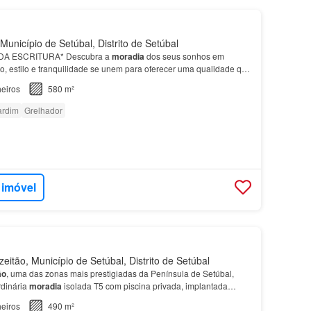
Município de Setúbal, Distrito de Setúbal
DA ESCRITURA* Descubra a
moradia
dos seus sonhos em
to, estilo e tranquilidade se unem para oferecer uma qualidade que
ita para si?…
eiros
580 m²
ardim
Grelhador
 imóvel
eitão, Município de Setúbal, Distrito de Setúbal
ão
, uma das zonas mais prestigiadas da Península de Setúbal,
rdinária
moradia
isolada T5 com piscina privada, implantada
envolvente de elevado valor paisagístico, ent…
eiros
490 m²