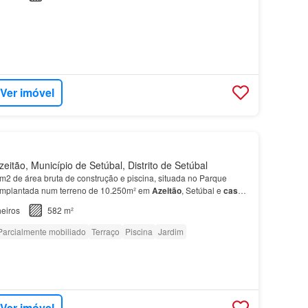
Ver imóvel
eitão, Município de Setúbal, Distrito de Setúbal
2 de área bruta de construção e piscina, situada no Parque
 implantada num terreno de 10.250m² em
Azeitão
, Setúbal e
casa
dois quartos duplos que partilham uma
casa
…
eiros
582 m²
Parcialmente mobiliado
Terraço
Piscina
Jardim
Ver imóvel