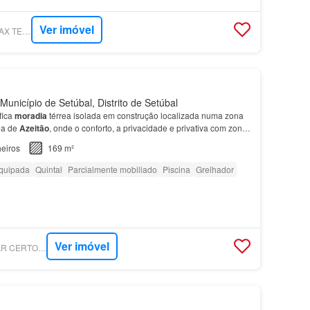
Ver imóvel
SUPERCASA - RE/MAX TELHEIRAS (SEDE)
Município de Setúbal, Distrito de Setúbal
fica
moradia
térrea isolada em construção localizada numa zona
ada de
Azeitão
, onde o conforto, a privacidade e privativa com zona
 Sala ampla em open space com AC e…
eiros
169 m²
quipada
Quintal
Parcialmente mobiliado
Piscina
Grelhador
Ver imóvel
SUPERCASA - LUGAR CERTO MEDIAÇÃO IMOBILIÁRIA