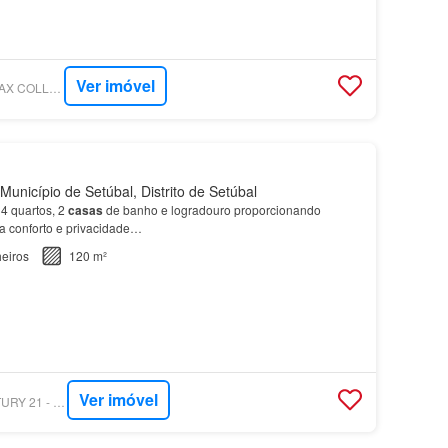
Ver imóvel
SUPERCASA - RE/MAX COLLECTION - MAXGROUP
Município de Setúbal, Distrito de Setúbal
4 quartos, 2
casas
de banho e logradouro proporcionando
ra conforto e privacidade…
eiros
120 m²
Ver imóvel
SUPERCASA - CENTURY 21 - POLO CENTRAL II - FILIAL