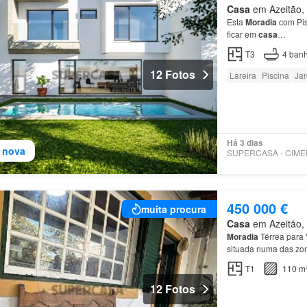
Casa
em Azeitão, 
Esta
Moradia
com Pi
ficar em
casa
…
T3
4
banh
12 Fotos
Lareira
Piscina
Ja
Há 3 dias
 nova
450 000 €
muita procura
Casa
em Azeitão, 
Moradia
Térrea para
situada numa das zo
Single-Storey
House
T1
110 m
12 Fotos