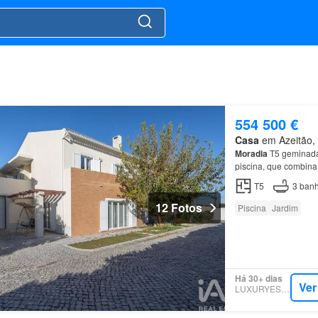
554 500 €
Casa
em Azeitão, 
Moradia
T5 geminada
piscina, que combina
T5
3
banh
12 Fotos
Piscina
Jardim
Há 30+ dias
Ver
LUXURYESTATE