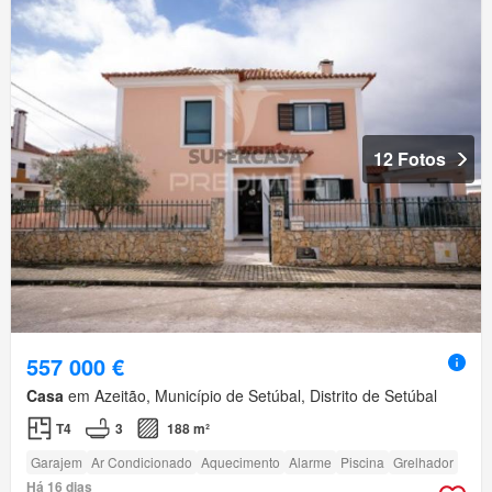
12 Fotos
557 000 €
Casa
em Azeitão, Município de Setúbal, Distrito de Setúbal
T4
3
188 m²
Garajem
Ar Condicionado
Aquecimento
Alarme
Piscina
Grelhador
Há 16 dias