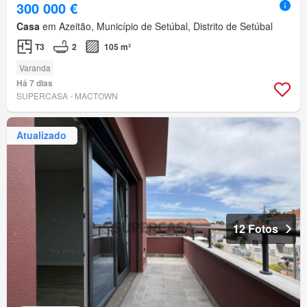
300 000 €
Casa
em Azeitão, Município de Setúbal, Distrito de Setúbal
T3
2
105 m²
Varanda
Há 7 dias
SUPERCASA - MACTOWN
Atualizado
12 Fotos