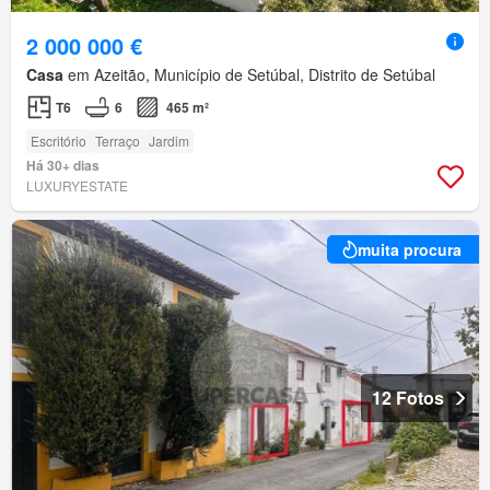
2 000 000 €
Casa
em Azeitão, Município de Setúbal, Distrito de Setúbal
T6
6
465 m²
Escritório
Terraço
Jardim
Há 30+ dias
LUXURYESTATE
muita procura
12 Fotos