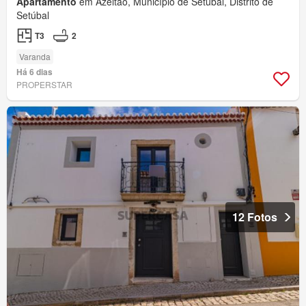
Apartamento
em Azeitão, Município de Setúbal, Distrito de
Setúbal
T3
2
Varanda
Há 6 dias
PROPERSTAR
12 Fotos