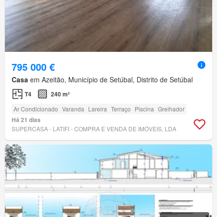
795 000 €
Casa
em Azeitão, Município de Setúbal, Distrito de Setúbal
T4
240 m²
Ar Condicionado
Varanda
Lareira
Terraço
Piscina
Grelhador
Há 21 dias
SUPERCASA - LATIFI - COMPRA E VENDA DE IMÓVEIS, LDA