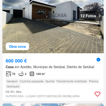
12 Fotos
Obra nova
600 000 €
Casa
em Azeitão, Município de Setúbal, Distrito de Setúbal
T3
2
169 m²
Garajem
Cozinha equipada
Quintal
Parcialmente mobiliado
Piscina
Grelhador
Há 30+ dias
SUPERCASA - LUGAR CERTO MEDIAÇÃO IMOBILIÁRIA