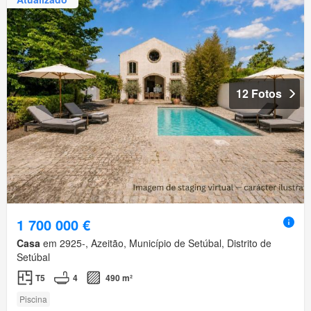
12 Fotos
1 700 000 €
Casa
em 2925-, Azeitão, Município de Setúbal, Distrito de
Setúbal
T5
4
490 m²
Piscina