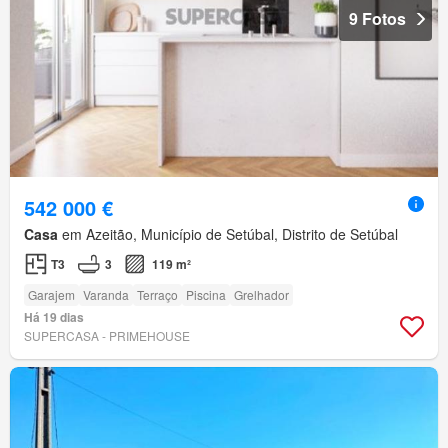
9 Fotos
542 000 €
Casa
em Azeitão, Município de Setúbal, Distrito de Setúbal
T3
3
119 m²
Garajem
Varanda
Terraço
Piscina
Grelhador
Há 19 dias
SUPERCASA - PRIMEHOUSE