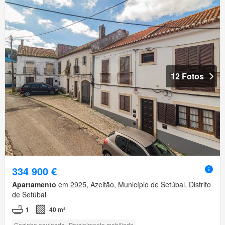
12 Fotos
334 900 €
Apartamento
em 2925, Azeitão, Município de Setúbal, Distrito
de Setúbal
1
40 m²
Cozinha equipada
Parcialmente mobiliado