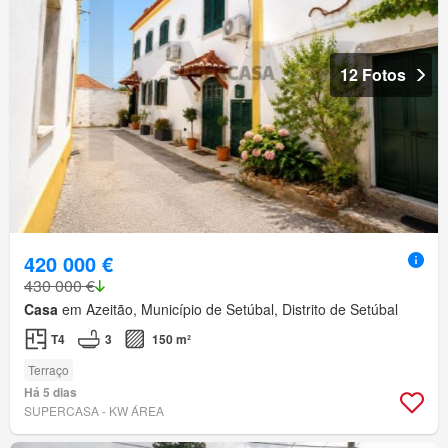
12 Fotos
420 000 €
430 000 €
Casa
em Azeitão, Município de Setúbal, Distrito de Setúbal
T4
3
150 m²
Terraço
Há 5 dias
SUPERCASA - KW ÁREA