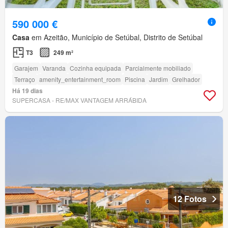
590 000 €
Casa
em Azeitão, Município de Setúbal, Distrito de Setúbal
T3
249 m²
Garajem
Varanda
Cozinha equipada
Parcialmente mobiliado
Terraço
amenity_entertainment_room
Piscina
Jardim
Grelhador
Há 19 dias
SUPERCASA - RE/MAX VANTAGEM ARRÁBIDA
12 Fotos