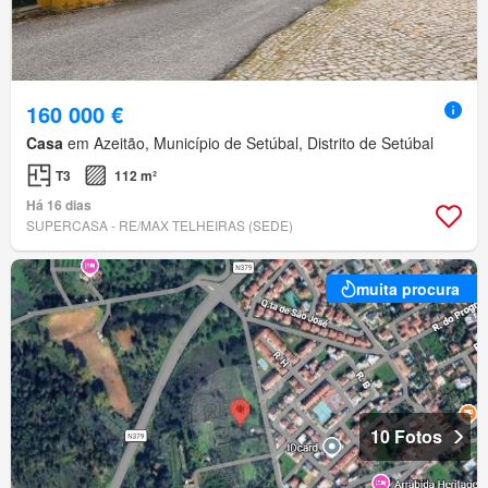
160 000 €
Casa
em Azeitão, Município de Setúbal, Distrito de Setúbal
T3
112 m²
Há 16 dias
SUPERCASA - RE/MAX TELHEIRAS (SEDE)
muita procura
10 Fotos