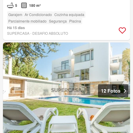
5
180 m²
Garajem
Ar Condicionado
Cozinha equipada
Parcialmente mobiliado
Segurança
Piscina
Há 15 dias
SUPERCASA - DESAFIO ABSOLUTO
12 Fotos