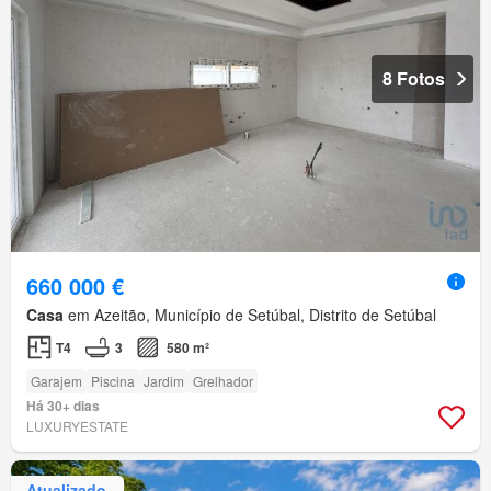
8 Fotos
660 000 €
Casa
em Azeitão, Município de Setúbal, Distrito de Setúbal
T4
3
580 m²
Garajem
Piscina
Jardim
Grelhador
Há 30+ dias
LUXURYESTATE
Atualizado