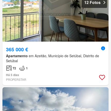
12 Fotos
365 000 €
Apartamento
em Azeitão, Município de Setúbal, Distrito de
Setúbal
T2
1
Há 5 dias
PROPERSTAR