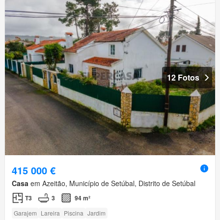
12 Fotos
415 000 €
Casa
em Azeitão, Município de Setúbal, Distrito de Setúbal
T3
3
94 m²
Garajem
Lareira
Piscina
Jardim