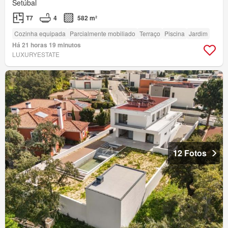
Setúbal
T7
4
582 m²
Cozinha equipada
Parcialmente mobiliado
Terraço
Piscina
Jardim
Há 21 horas 19 minutos
LUXURYESTATE
12 Fotos