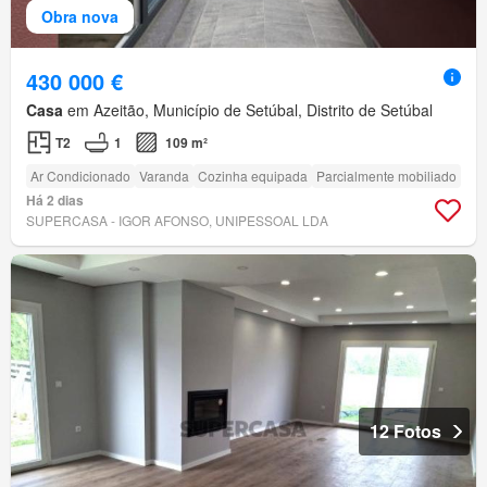
Obra nova
430 000 €
Casa
em Azeitão, Município de Setúbal, Distrito de Setúbal
T2
1
109 m²
Ar Condicionado
Varanda
Cozinha equipada
Parcialmente mobiliado
Há 2 dias
SUPERCASA - IGOR AFONSO, UNIPESSOAL LDA
12 Fotos