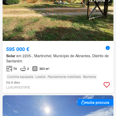
595 000 €
Solar
em 2205-, Martinchel, Município de Abrantes, Distrito de
Santarém
T4
2
363 m²
Cozinha equipada
Lareira
Parcialmente mobiliado
Banheira
Há 8 dias
LUXURYESTATE
muita procura