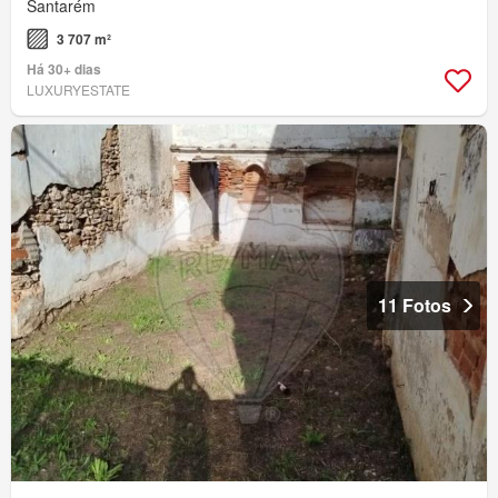
Santarém
3 707 m²
Há 30+ dias
LUXURYESTATE
11 Fotos