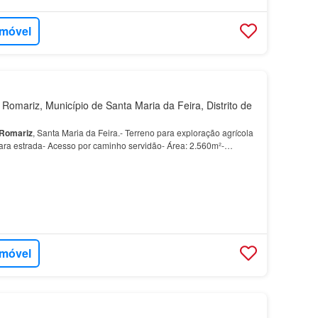
imóvel
Romariz, Município de Santa Maria da Feira, Distrito de
Romariz
, Santa Maria da Feira.- Terreno para exploração agrícola
 para estrada- Acesso por caminho servidão- Área: 2.560m²-
 40.952489, -8.457671Quer comprar terren…
imóvel