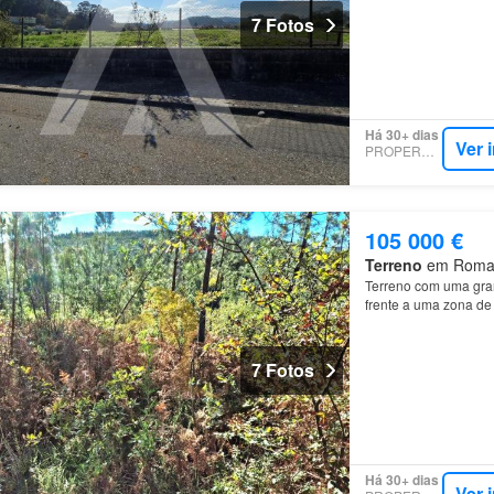
7 Fotos
Há 30+ dias
Ver 
PROPERSTAR
105 000 €
Terreno
em Romariz
Terreno com uma gran
frente a uma zona de 
7 Fotos
Há 30+ dias
Ver 