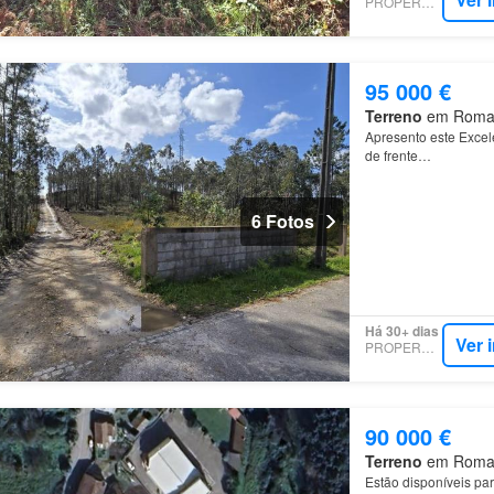
PROPERSTAR
95 000 €
Terreno
em Romariz
Apresento este Excel
de frente…
6 Fotos
Há 30+ dias
Ver 
PROPERSTAR
90 000 €
Terreno
em Romariz
Estão disponíveis pa