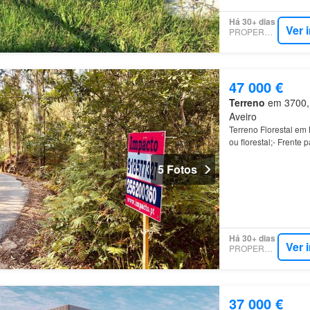
Há 30+ dias
Ver 
PROPERSTAR
47 000 €
Terreno
em 3700, 
Aveiro
Terreno Florestal em
ou florestal;- Frente
Coordenadas de GPS:
5 Fotos
Há 30+ dias
Ver 
PROPERSTAR
37 000 €