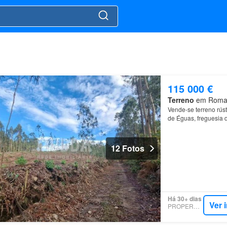
115 000 €
Terreno
em Romariz
Vende-se terreno rúst
de Éguas, freguesia 
12 Fotos
Há 30+ dias
Ver 
PROPERSTAR