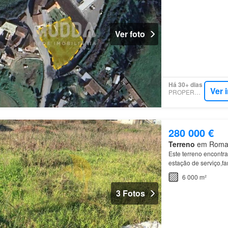
Ver foto
Há 30+ dias
Ver 
PROPERSTAR
280 000 €
Terreno
em Romariz
Este terreno encontra
estação de serviço,f
6 000 m²
3 Fotos