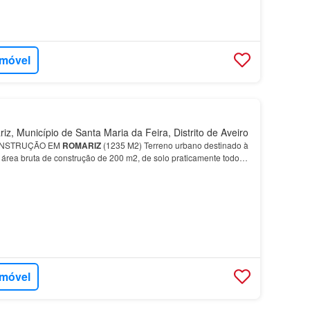
imóvel
, Município de Santa Maria da Feira, Distrito de Aveiro
ONSTRUÇÃO EM
ROMARIZ
(1235 M2) Terreno urbano destinado à
área bruta de construção de 200 m2, de solo praticamente todo
sia de
Romariz
, com rápidos acessos a São João da M…
imóvel