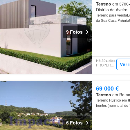
Terreno
em 3700-8
Distrito de Aveiro
Terreno para vendaL
da Sua Casa Própria!
9 Fotos
Há 30+ dias
Ver 
PROPERSTAR
69 000 €
Terreno
em Romariz
Terreno Rústico em
R
frentes (num total d
6 Fotos