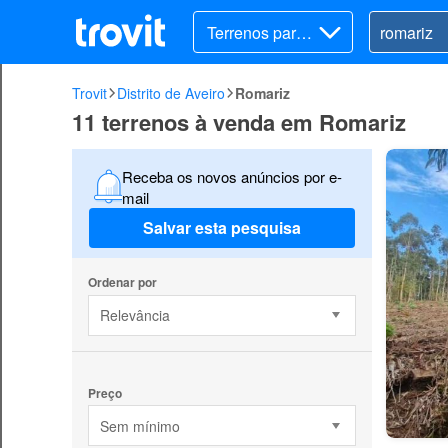
Terrenos para v
ender
Trovit
Distrito de Aveiro
Romariz
11 terrenos à venda em Romariz
Receba os novos anúncios por e-
mail
Salvar esta pesquisa
Ordenar por
Relevância
Preço
Sem mínimo