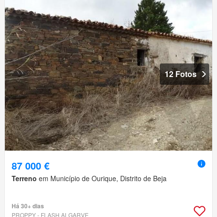
12 Fotos
87 000 €
Terreno
em Município de Ourique, Distrito de Beja
Há 30+ dias
PROPPY - FLASH ALGARVE