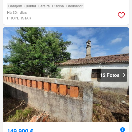
Garajem
Quintal
Lareira
Piscina
Grelhador
Há 30+ dias
PROPERSTAR
12 Fotos
149 900 €