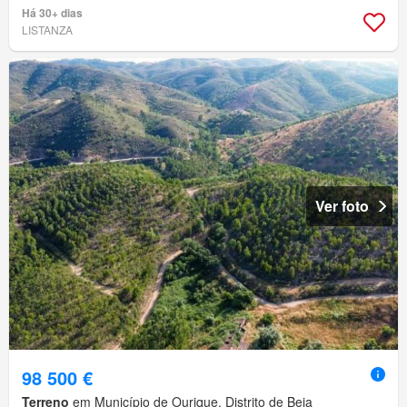
Há 30+ dias
LISTANZA
Ver foto
98 500 €
Terreno
em Município de Ourique, Distrito de Beja