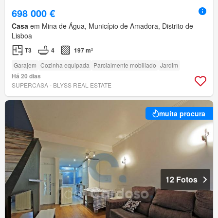
698 000 €
Casa
em Mina de Água, Município de Amadora, Distrito de
Lisboa
T3
4
197 m²
Garajem
Cozinha equipada
Parcialmente mobiliado
Jardim
Há 20 dias
SUPERCASA - BLYSS REAL ESTATE
muita procura
12 Fotos