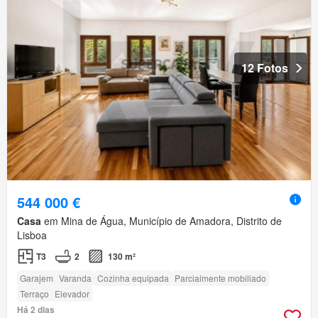
12 Fotos
544 000 €
Casa
em Mina de Água, Município de Amadora, Distrito de
Lisboa
T3
2
130 m²
Garajem
Varanda
Cozinha equipada
Parcialmente mobiliado
Terraço
Elevador
Há 2 dias