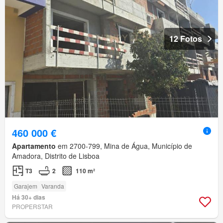
12 Fotos
460 000 €
Apartamento
em 2700-799, Mina de Água, Município de
Amadora, Distrito de Lisboa
T3
2
110 m²
Garajem
Varanda
Há 30+ dias
PROPERSTAR