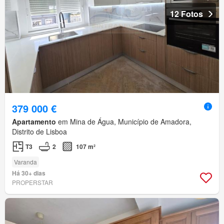
12 Fotos
379 000 €
Apartamento
em Mina de Água, Município de Amadora,
Distrito de Lisboa
T3
2
107 m²
Varanda
Há 30+ dias
PROPERSTAR