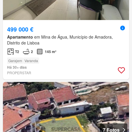
499 000 €
Apartamento
em Mina de Água, Município de Amadora,
Distrito de Lisboa
T2
2
145 m²
Garajem
Varanda
Há 30+ dias
PROPERSTAR
7 Fotos