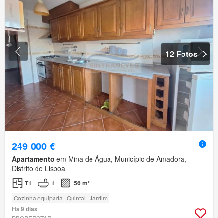
12 Fotos
249 000 €
Apartamento
em Mina de Água, Município de Amadora,
Distrito de Lisboa
T1
1
56 m²
Cozinha equipada
Quintal
Jardim
Há 9 dias
PROPERSTAR