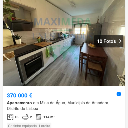
12 Fotos
370 000 €
Apartamento
em Mina de Água, Município de Amadora,
Distrito de Lisboa
T3
2
114 m²
Cozinha equipada
Lareira