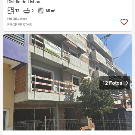
Distrito de Lisboa
T3
2
85 m²
Há 30+ dias
PROPERSTAR
12 Fotos