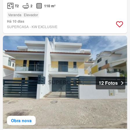
T2
2
110 m²
Varanda
Elevador
Há 10 dias
SUPERCASA - KW EXCLUSIVE
12 Fotos
Obra nova