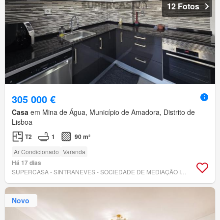
12 Fotos
305 000 €
Casa
em Mina de Água, Município de Amadora, Distrito de
Lisboa
T2
1
90 m²
Ar Condicionado
Varanda
Há 17 dias
SUPERCASA - SINTRANEVES - SOCIEDADE DE MEDIAÇÃO IMOBILIÁRIA, LDA
Novo