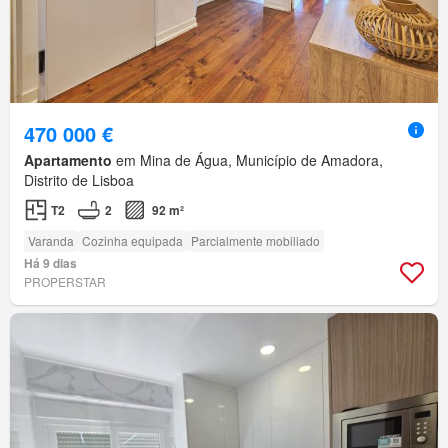
470 000 €
Apartamento
em Mina de Água, Município de Amadora,
Distrito de Lisboa
T2
2
92 m²
Varanda
Cozinha equipada
Parcialmente mobiliado
Há 9 dias
PROPERSTAR