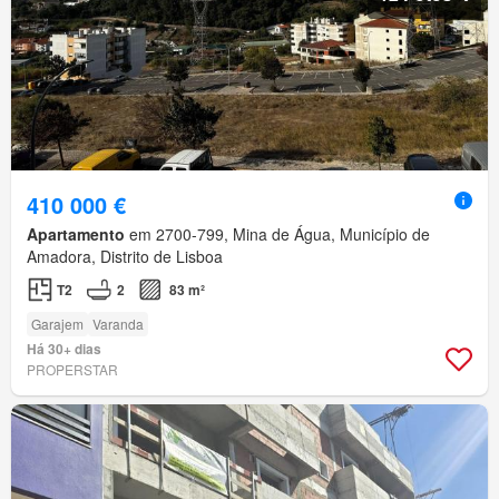
410 000 €
Apartamento
em 2700-799, Mina de Água, Município de
Amadora, Distrito de Lisboa
T2
2
83 m²
Garajem
Varanda
Há 30+ dias
PROPERSTAR