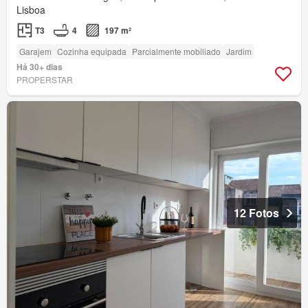
Lisboa
T3
4
197 m²
Garajem
Cozinha equipada
Parcialmente mobiliado
Jardim
Há 30+ dias
PROPERSTAR
12 Fotos