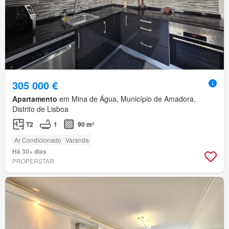
305 000 €
Apartamento
em Mina de Água, Município de Amadora,
Distrito de Lisboa
T2
1
90 m²
Ar Condicionado
Varanda
Há 30+ dias
PROPERSTAR