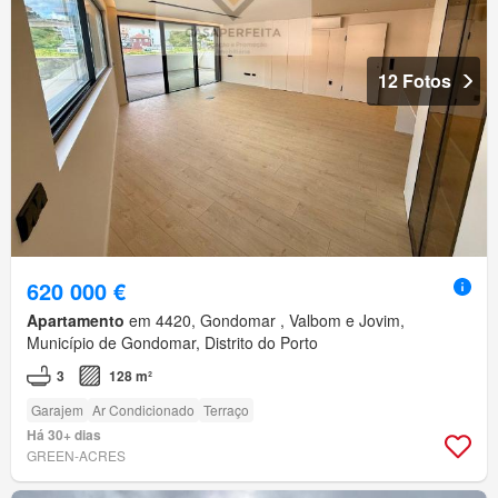
12 Fotos
620 000 €
Apartamento
em 4420, Gondomar , Valbom e Jovim,
Município de Gondomar, Distrito do Porto
3
128 m²
Garajem
Ar Condicionado
Terraço
Há 30+ dias
GREEN-ACRES