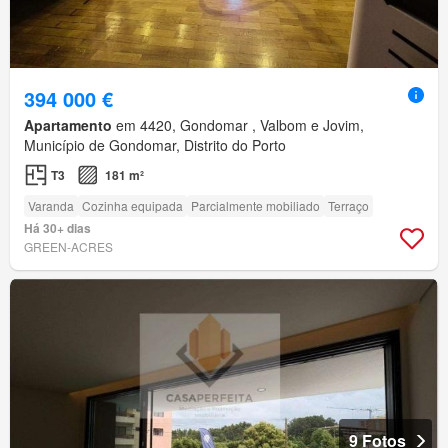
394 000 €
Apartamento
em 4420, Gondomar , Valbom e Jovim,
Município de Gondomar, Distrito do Porto
T3
181 m²
Varanda
Cozinha equipada
Parcialmente mobiliado
Terraço
Há 30+ dias
GREEN-ACRES
9 Fotos