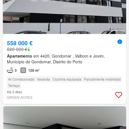
558 000 €
620 000 €
Apartamento
em 4420, Gondomar , Valbom e Jovim,
Município de Gondomar, Distrito do Porto
3
128 m²
Ar Condicionado
Varanda
Cozinha equipada
Parcialmente mobiliado
Terraço
Há 3 dias
GREEN-ACRES