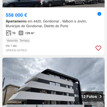
558 000 €
Apartamento
em 4420, Gondomar , Valbom e Jovim,
Município de Gondomar, Distrito do Porto
T3
129 m²
Varanda
Terraço
Há 1 dia
GREEN-ACRES
12 Fotos