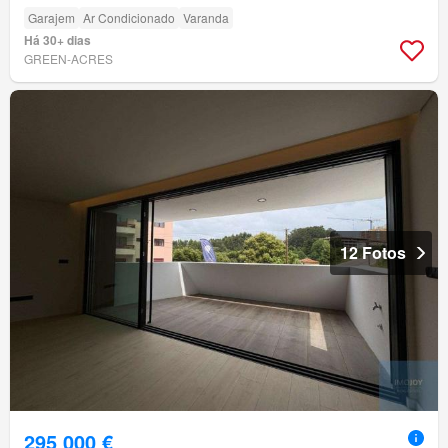
Garajem
Ar Condicionado
Varanda
Há 30+ dias
GREEN-ACRES
12 Fotos
295 000 €