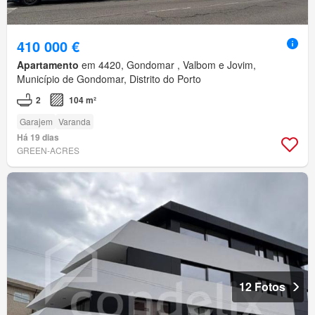
410 000 €
Apartamento
em 4420, Gondomar , Valbom e Jovim,
Município de Gondomar, Distrito do Porto
2
104 m²
Garajem
Varanda
Há 19 dias
GREEN-ACRES
12 Fotos