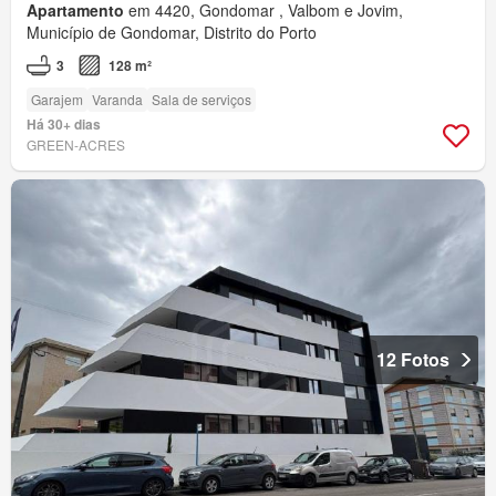
Apartamento
em 4420, Gondomar , Valbom e Jovim,
Município de Gondomar, Distrito do Porto
3
128 m²
Garajem
Varanda
Sala de serviços
Há 30+ dias
GREEN-ACRES
12 Fotos