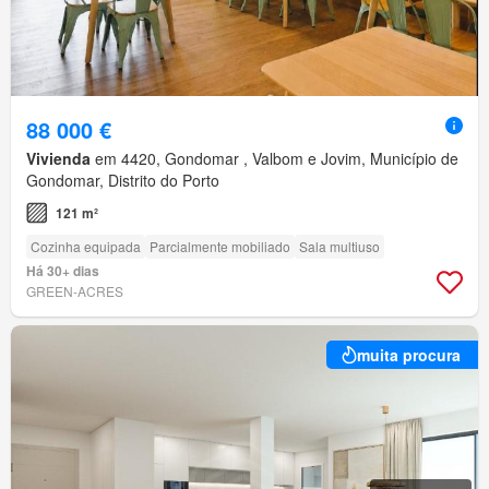
88 000 €
Vivienda
em 4420, Gondomar , Valbom e Jovim, Município de
Gondomar, Distrito do Porto
121 m²
Cozinha equipada
Parcialmente mobiliado
Sala multiuso
Há 30+ dias
GREEN-ACRES
muita procura