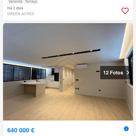
Varanda
Terraço
Há 2 dias
GREEN-ACRES
12 Fotos
640 000 €