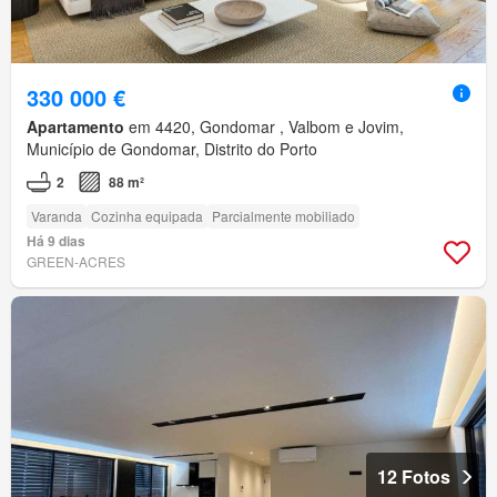
330 000 €
Apartamento
em 4420, Gondomar , Valbom e Jovim,
Município de Gondomar, Distrito do Porto
2
88 m²
Varanda
Cozinha equipada
Parcialmente mobiliado
Há 9 dias
GREEN-ACRES
12 Fotos