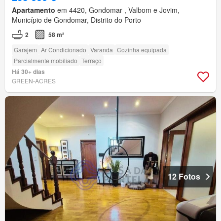
Apartamento
em 4420, Gondomar , Valbom e Jovim,
Município de Gondomar, Distrito do Porto
2
58 m²
Garajem
Ar Condicionado
Varanda
Cozinha equipada
Parcialmente mobiliado
Terraço
Há 30+ dias
GREEN-ACRES
12 Fotos