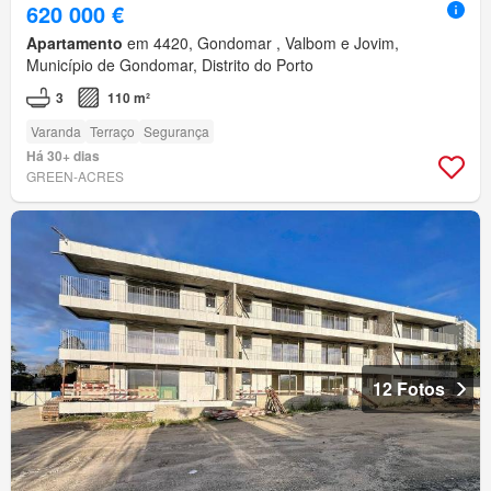
620 000 €
Apartamento
em 4420, Gondomar , Valbom e Jovim,
Município de Gondomar, Distrito do Porto
3
110 m²
Varanda
Terraço
Segurança
Há 30+ dias
GREEN-ACRES
12 Fotos