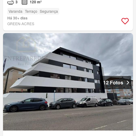
3
120 m²
Varanda
Terraço
Segurança
Há 30+ dias
GREEN-ACRES
12 Fotos