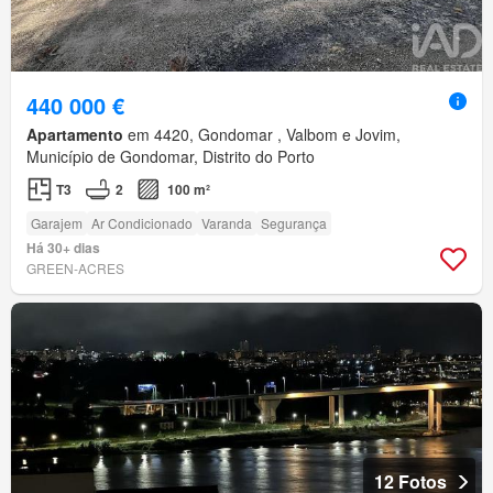
440 000 €
Apartamento
em 4420, Gondomar , Valbom e Jovim,
Município de Gondomar, Distrito do Porto
T3
2
100 m²
Garajem
Ar Condicionado
Varanda
Segurança
Há 30+ dias
GREEN-ACRES
12 Fotos