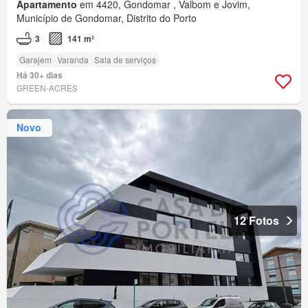
Apartamento
em 4420, Gondomar , Valbom e Jovim,
Município de Gondomar, Distrito do Porto
3
141 m²
Garajem
Varanda
Sala de serviços
Há 30+ dias
GREEN-ACRES
Novo
12 Fotos