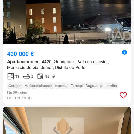
430 000 €
Apartamento
em 4420, Gondomar , Valbom e Jovim,
Município de Gondomar, Distrito do Porto
T3
2
96 m²
Garajem
Ar Condicionado
Varanda
Terraço
Segurança
Jardim
Há 30+ dias
GREEN-ACRES