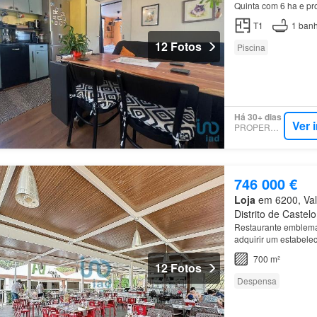
Quinta com 6 ha e pro
T1
1
banh
12 Fotos
Piscina
Há 30+ dias
Ver 
PROPERSTAR
746 000 €
Loja
em 6200, Vale
Distrito de Castel
Restaurante emblemát
adquirir um estabele
ilhas mais bonitas do
700 m²
12 Fotos
Despensa