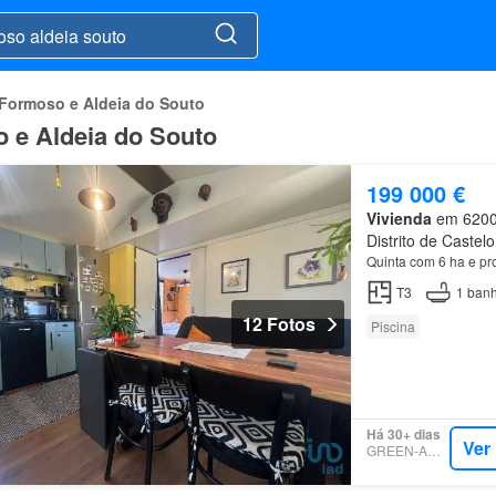
 Formoso e Aldeia do Souto
 e Aldeia do Souto
199 000 €
Vivienda
em 6200,
Distrito de Castel
Quinta com 6 ha e pro
T3
1
banh
12 Fotos
Piscina
Há 30+ dias
Ver
GREEN-ACRES