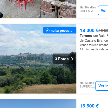
Há 30+ dias
Ver
GREEN-ACRES
18 300 €
18 50
muita procura
Terreno
em Vale Fo
de Castelo Branco
Vendo terreno urban
12 minutos da cidade 
3 Fotos
Há 13 dias
Ver i
SUPERCASA
16 500 €