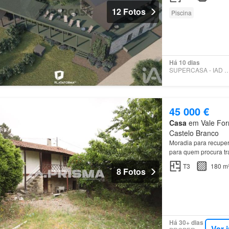
12 Fotos
Piscina
Há 10 dias
SUPERCASA - IAD PO
45 000 €
Casa
em Vale Form
Castelo Branco
Moradia para recupe
para quem procura tr
T3
180 m
8 Fotos
Há 30+ dias
Ver 