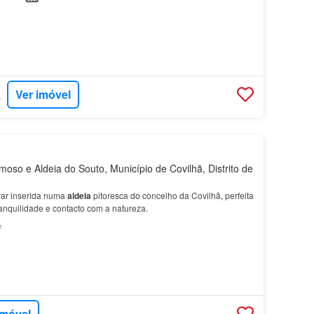
Ver imóvel
RTUGAL
oso e Aldeia do Souto, Município de Covilhã, Distrito de
rar inserida numa
aldeia
pitoresca do concelho da Covilhã, perfeita
anquilidade e contacto com a natureza.
²
imóvel