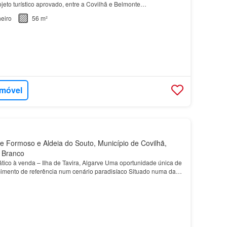
jeto turístico aprovado, entre a Covilhã e Belmonte…
eiro
56 m²
imóvel
 Formoso e Aldeia do Souto, Município de Covilhã,
o Branco
ico à venda – Ilha de Tavira, Algarve Uma oportunidade única de
cimento de referência num cenário paradisíaco Situado numa das
 sul de Portugal, este restaurante de…