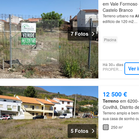
em Vale Formoso e 
Castelo Branco
Terreno urbano na
Al
edifício de 120 m2…
7 Fotos
Piscina
Há 30+ dias
Ver 
PROPERSTAR
12 500 €
Terreno
em 6200-5
Covilhã, Distrito 
Terreno amplo e bem 
sua casa de sonho ou
250 m²
5 Fotos