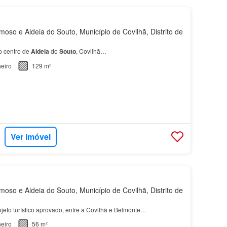
oso e Aldeia do Souto, Município de Covilhã, Distrito de
o centro de
Aldeia
do
Souto
, Covilhã…
eiro
129 m²
Ver imóvel
ANHA
oso e Aldeia do Souto, Município de Covilhã, Distrito de
jeto turístico aprovado, entre a Covilhã e Belmonte…
eiro
56 m²