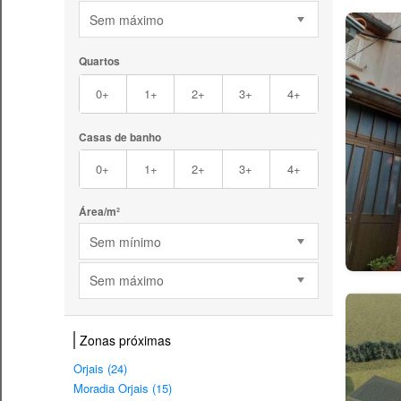
Sem máximo
Quartos
0+
1+
2+
3+
4+
Casas de banho
0+
1+
2+
3+
4+
Área/m²
Sem mínimo
Sem máximo
Zonas próximas
Orjais (24)
Moradia Orjais (15)