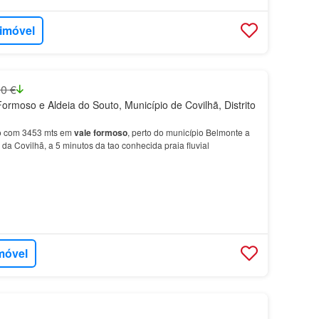
 imóvel
0 €
rmoso e Aldeia do Souto, Município de Covilhã, Distrito
o com 3453 mts em
vale
formoso
, perto do município Belmonte a
da Covilhã, a 5 minutos da tao conhecida praia fluvial
móvel