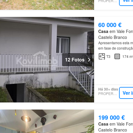
PROPERSTAR
60 000 €
Casa
em Vale Form
Castelo Branco
Apresentamos esta m
em fase de construçã
T3
174 m
12 Fotos
Há 30+ dias
Ver 
PROPERSTAR
199 000 €
Casa
em Vale Form
Castelo Branco