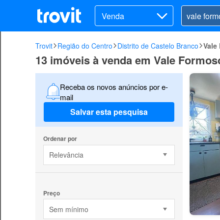
Venda
Trovit
Região do Centro
Distrito de Castelo Branco
Vale
13 imóveis à venda em Vale Formoso
Receba os novos anúncios por e-
mail
Salvar esta pesquisa
Ordenar por
Relevância
Preço
Sem mínimo