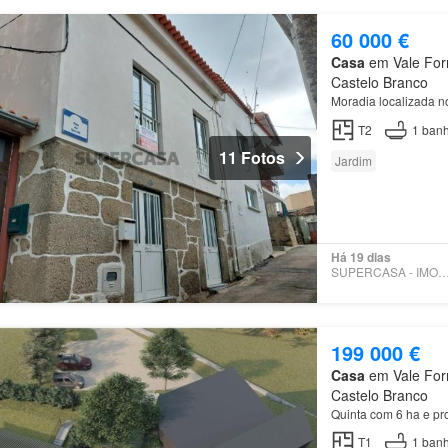
60 000 €
Casa
em Vale Form
Castelo Branco
Moradia localizada n
T2
1
banh
11 Fotos
Jardim
Há 19 dias
SUPERCASA - IMOBRET
199 000 €
Casa
em Vale Form
Castelo Branco
Quinta com 6 ha e pro
T1
1
banh