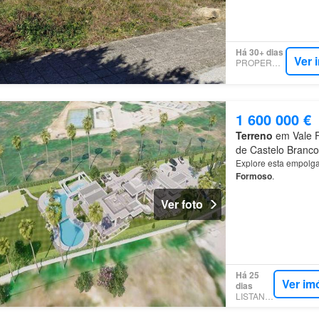
Há 30+ dias
Ver 
PROPERSTAR
1 600 000 €
Terreno
em Vale Fo
de Castelo Branco
Explore esta empolga
Formoso
.
Ver foto
Há 25
Ver im
dias
LISTANZA