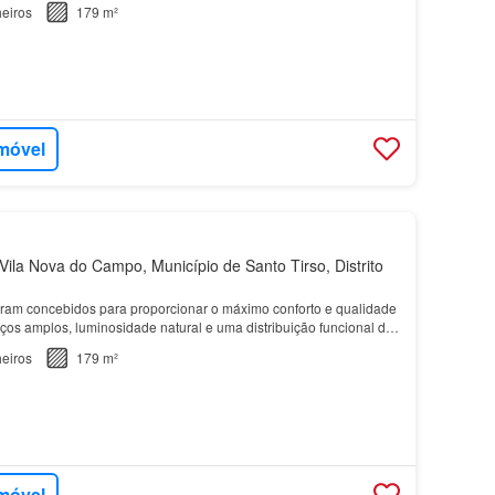
eiros
179 m²
imóvel
ila Nova do Campo, Município de Santo Tirso, Distrito
ram concebidos para proporcionar o máximo conforto e qualidade
ços amplos, luminosidade natural e uma distribuição funcional das
eiros
179 m²
imóvel