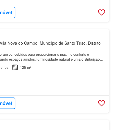
imóvel
ila Nova do Campo, Município de Santo Tirso, Distrito
oram concebidos para proporcionar o máximo conforto e
liando espaços amplos, luminosidade natural e uma distribuição
…
eiros
125 m²
imóvel