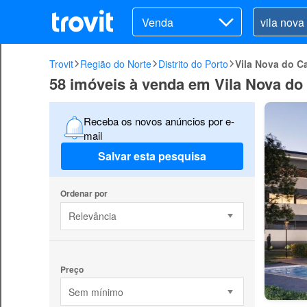
Venda
Trovit
Região do Norte
Distrito do Porto
Vila Nova do 
58 imóveis à venda em Vila Nova d
Receba os novos anúncios por e-
mail
Salvar esta pesquisa
Ordenar por
Relevância
Preço
Sem mínimo