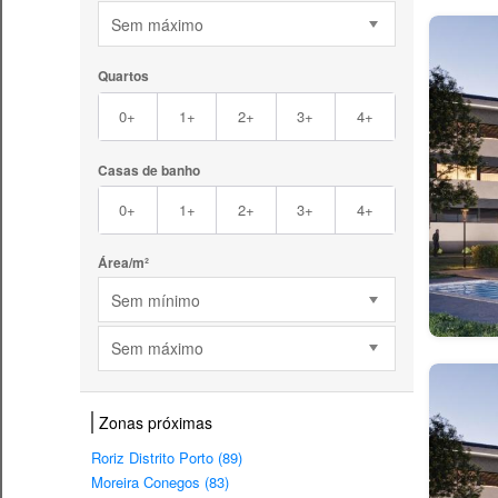
Sem máximo
Quartos
0+
1+
2+
3+
4+
Casas de banho
0+
1+
2+
3+
4+
Área/m²
Sem mínimo
Sem máximo
Zonas próximas
Roriz Distrito Porto (89)
Moreira Conegos (83)