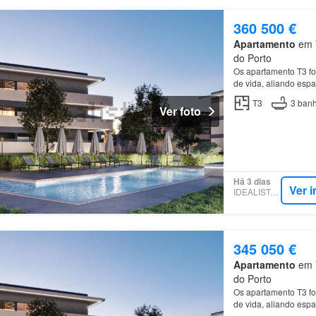
360 500 €
Apartamento
em V
do Porto
Os apartamento T3 fo
de vida, aliando espa
áreas…
T3
3
banh
Ver foto
Há 3 dias
Ver 
IDEALISTA.PT
345 050 €
Apartamento
em V
do Porto
Os apartamento T3 fo
de vida, aliando espa
áreas…