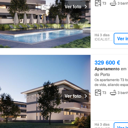
T3
3
banh
Ver foto
Há 3 dias
Ver 
IDEALISTA.PT
329 600 €
Apartamento
em V
do Porto
Os apartamento T3 fo
de vida, aliando espa
áreas…
T3
3
banh
Ver foto
Há 3 dias
Ver 