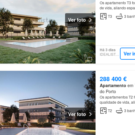
Os apartamento T3 fo
de vida, aliando espa
áreas…
T3
3
banh
Ver foto
Há 3 dias
Ver 
IDEALISTA.PT
288 400 €
Apartamento
em V
do Porto
Os apartamentos T2 f
qualidade de vida, a
funcional das áreas
T2
3
banh
Ver foto