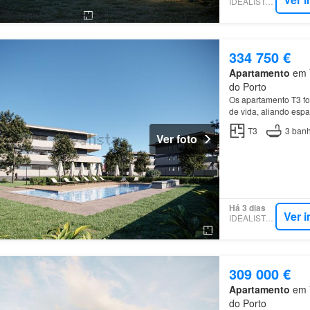
IDEALISTA.PT
334 750 €
Apartamento
em V
do Porto
Os apartamento T3 fo
de vida, aliando espa
áreas…
T3
3
banh
Ver foto
Há 3 dias
Ver 
IDEALISTA.PT
309 000 €
Apartamento
em V
do Porto