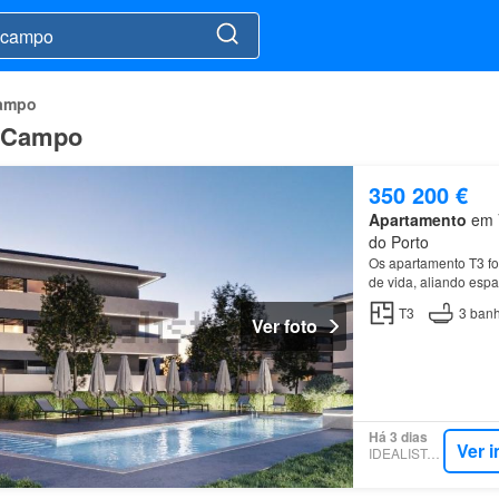
Campo
o Campo
350 200 €
Apartamento
em V
do Porto
Os apartamento T3 fo
de vida, aliando espa
áreas…
T3
3
banh
Ver foto
Há 3 dias
Ver 
IDEALISTA.PT