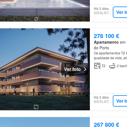
Há 3 dias
Ver 
IDEALISTA.PT
278 100 €
Apartamento
em V
do Porto
Os apartamentos T2 f
qualidade de vida, a
funcional das áreas
T2
2
banh
Ver foto
Há 3 dias
Ver 
IDEALISTA.PT
267 800 €