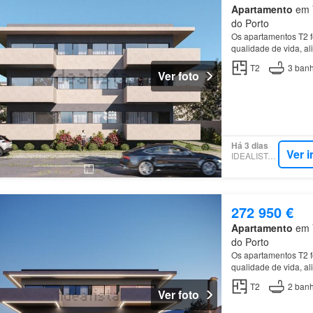
Apartamento
em V
do Porto
Os apartamentos T2 f
qualidade de vida, a
funcional das áreas
T2
3
banh
Ver foto
Há 3 dias
Ver 
IDEALISTA.PT
272 950 €
Apartamento
em V
do Porto
Os apartamentos T2 f
qualidade de vida, a
funcional das áreas
T2
2
banh
Ver foto