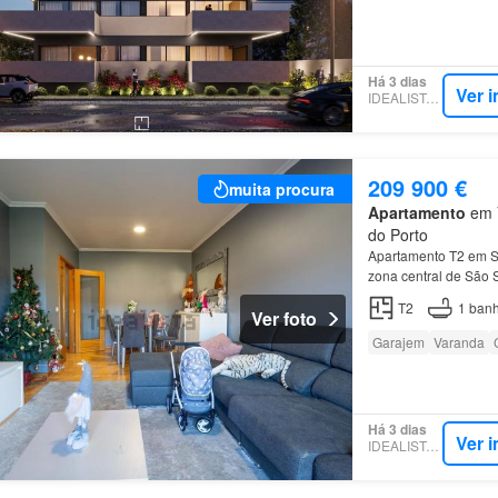
Há 3 dias
Ver 
IDEALISTA.PT
209 900 €
muita procura
Apartamento
em V
do Porto
Apartamento T2 em 
zona central de São 
T2
1
banh
Ver foto
Garajem
Varanda
Há 3 dias
Ver 
IDEALISTA.PT