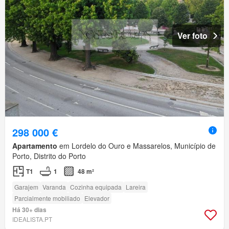
Ver foto
298 000 €
Apartamento
em Lordelo do Ouro e Massarelos, Município de
Porto, Distrito do Porto
T1
1
48 m²
Garajem
Varanda
Cozinha equipada
Lareira
Parcialmente mobiliado
Elevador
Há 30+ dias
IDEALISTA.PT