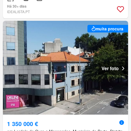
Há 30+ dias
IDEALISTA.PT
muita procura
Ver foto
1 350 000 €