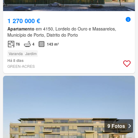
1 270 000 €
Apartamento
em 4150, Lordelo do Ouro e Massarelos,
Município de Porto, Distrito do Porto
T6
4
143 m²
Varanda
Jardim
Há 8 dias
GREEN-ACRES
9 Fotos