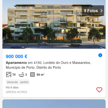
9 Fotos
900 000 €
Apartamento
em 4150, Lordelo do Ouro e Massarelos,
Município de Porto, Distrito do Porto
T4
3
98 m²
Varanda
Jardim
Há 8 dias
GREEN-ACRES