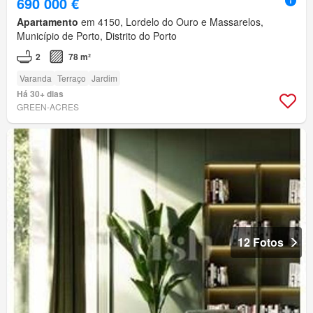
690 000 €
Apartamento
em 4150, Lordelo do Ouro e Massarelos,
Município de Porto, Distrito do Porto
2
78 m²
Varanda
Terraço
Jardim
Há 30+ dias
GREEN-ACRES
12 Fotos