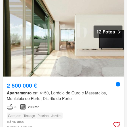
12 Fotos
2 500 000 €
Apartamento
em 4150, Lordelo do Ouro e Massarelos,
Município de Porto, Distrito do Porto
5
203 m²
Garajem
Terraço
Piscina
Jardim
Há 16 dias