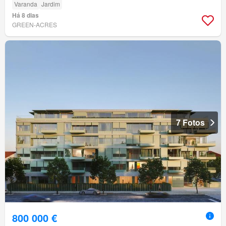
Varanda
Jardim
Há 8 dias
GREEN-ACRES
7 Fotos
800 000 €