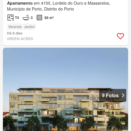
Apartamento
em 4150, Lordelo do Ouro e Massarelos,
Município de Porto, Distrito do Porto
T4
3
86 m²
Varanda
Jardim
Há 8 dias
GREEN-ACRES
9 Fotos