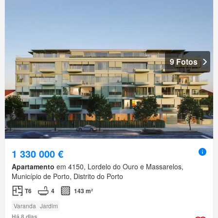
9 Fotos
1 330 000 €
Apartamento
em 4150, Lordelo do Ouro e Massarelos,
Município de Porto, Distrito do Porto
T6
4
143 m²
Varanda
Jardim
Há 8 dias