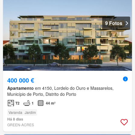
9 Fotos
400 000 €
Apartamento
em 4150, Lordelo do Ouro e Massarelos,
Município de Porto, Distrito do Porto
T2
1
44 m²
Varanda
Jardim
Há 8 dias
GREEN-ACRES