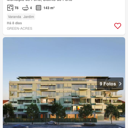
T6
4
143 m²
Varanda
Jardim
Há 8 dias
GREEN-ACRES
9 Fotos