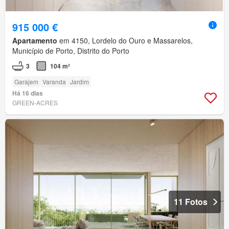
915 000 €
Apartamento
em 4150, Lordelo do Ouro e Massarelos,
Município de Porto, Distrito do Porto
3
104 m²
Garajem
Varanda
Jardim
Há 16 dias
GREEN-ACRES
11 Fotos