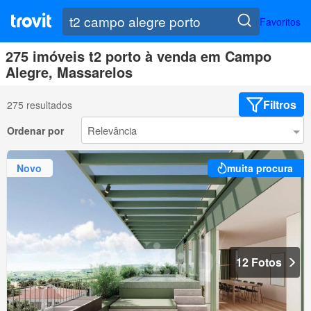
Favoritos
275 imóveis t2 porto à venda em Campo
Alegre, Massarelos
Filtros
275 resultados
Ordenar por
Novo
muita procura
12 Fotos