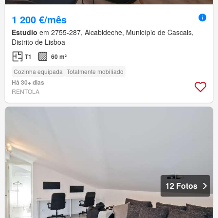
1 200 €/mês
Estudio
em 2755-287, Alcabideche, Município de Cascais,
Distrito de Lisboa
T1
60 m²
Cozinha equipada
Totalmente mobiliado
Há 30+ dias
RENTOLA
12 Fotos