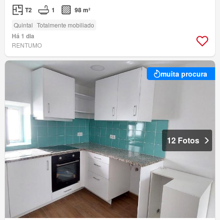
T2
1
98 m²
Quintal
Totalmente mobiliado
Há 1 dia
RENTUMO
muita procura
12 Fotos