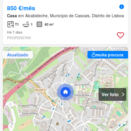
850 €/mês
Casa
em Alcabideche, Município de Cascais, Distrito de Lisboa
T1
1
40 m²
Há 7 dias
PROPERSTAR
Atualizado
muita procura
Ver foto