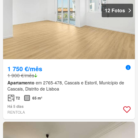
12 Fotos
1 750 €/mês
1 900 €/mês
Apartamento
em 2765-478, Cascais e Estoril, Município de
Cascais, Distrito de Lisboa
T2
65 m²
Há 5 dias
RENTOLA