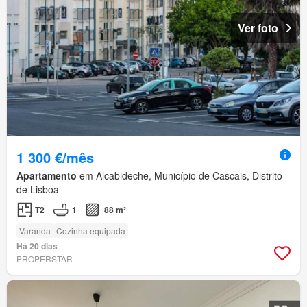
Ver foto
1 300 €/mês
Apartamento
em Alcabideche, Município de Cascais, Distrito
de Lisboa
T2
1
88 m²
Varanda
Cozinha equipada
Há 20 dias
PROPERSTAR