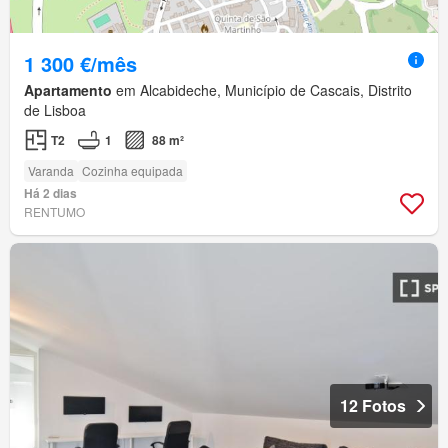
1 300 €/mês
Apartamento
em Alcabideche, Município de Cascais, Distrito
de Lisboa
T2
1
88 m²
Varanda
Cozinha equipada
Há 2 dias
RENTUMO
12 Fotos