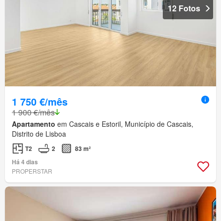
12 Fotos
1 750 €/mês
1 900 €/mês
Apartamento
em Cascais e Estoril, Município de Cascais,
Distrito de Lisboa
T2
2
83 m²
Há 4 dias
PROPERSTAR