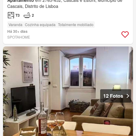
Apartamento
em 2765-452, Cascais e Estoril, Município de
Cascais, Distrito de Lisboa
T3
2
Varanda
Cozinha equipada
Totalmente mobiliado
Há 30+ dias
SPOTAHOME
12 Fotos