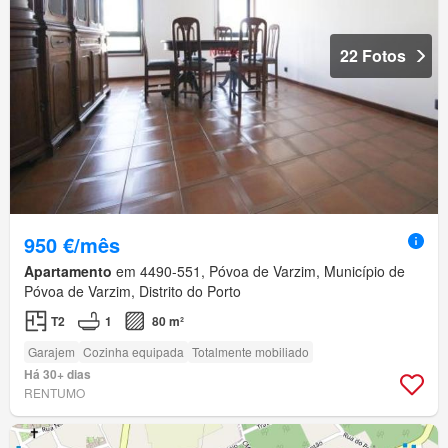
22 Fotos
950 €/mês
Apartamento
em 4490-551, Póvoa de Varzim, Município de
Póvoa de Varzim, Distrito do Porto
T2
1
80 m²
Garajem
Cozinha equipada
Totalmente mobiliado
Há 30+ dias
RENTUMO