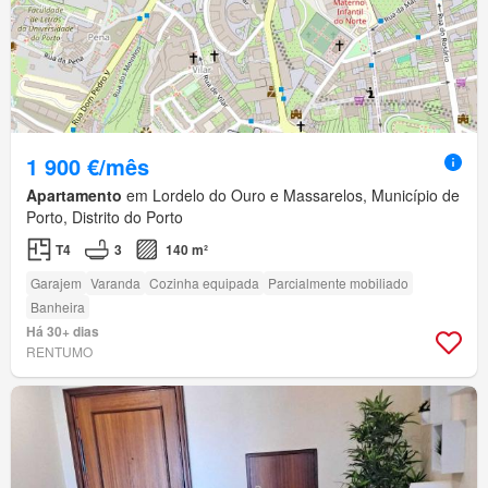
1 900 €/mês
Apartamento
em Lordelo do Ouro e Massarelos, Município de
Porto, Distrito do Porto
T4
3
140 m²
Garajem
Varanda
Cozinha equipada
Parcialmente mobiliado
Banheira
Há 30+ dias
RENTUMO