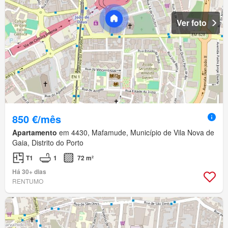
Ver foto
850 €/mês
Apartamento
em 4430, Mafamude, Município de Vila Nova de
Gaia, Distrito do Porto
T1
1
72 m²
Há 30+ dias
RENTUMO