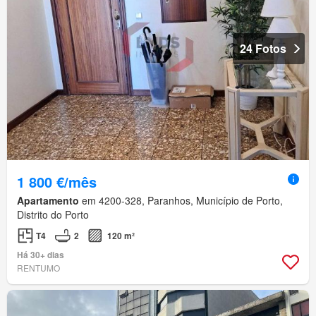
24 Fotos
1 800 €/mês
Apartamento
em 4200-328, Paranhos, Município de Porto,
Distrito do Porto
T4
2
120 m²
Há 30+ dias
RENTUMO