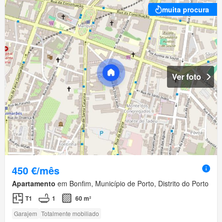
muita procura
Ver foto
450 €/mês
Apartamento
em Bonfim, Município de Porto, Distrito do Porto
T1
1
60 m²
Garajem
Totalmente mobiliado