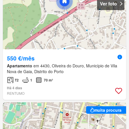
Ver foto
550 €/mês
Apartamento
em 4430, Oliveira do Douro, Município de Vila
Nova de Gaia, Distrito do Porto
T2
1
70 m²
Há 4 dias
RENTUMO
muita procura