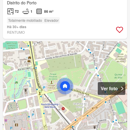
Distrito do Porto
T2
1
86 m²
Totalmente mobiliado
Elevador
Há 30+ dias
RENTUMO
Ver foto