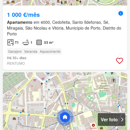
1 000 €/mês
Apartamento
em 4000, Cedofeita, Santo Ildefonso, Sé,
Miragaia, São Nicolau e Vitória, Município de Porto, Distrito do
Porto
T1
1
53 m²
Garajem
Varanda
Aquecimento
Há 30+ dias
RENTUMO
Ver foto