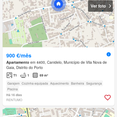
Ver foto
900 €/mês
Apartamento
em 4400, Canidelo, Município de Vila Nova de
Gaia, Distrito do Porto
T1
1
69 m²
Garajem
Cozinha equipada
Aquecimento
Banheira
Segurança
Piscina
Há 16 dias
RENTUMO