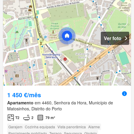
Ver foto
1 450 €/mês
Apartamento
em 4460, Senhora da Hora, Município de
Matosinhos, Distrito do Porto
T2
2
79 m²
Garajem
Cozinha equipada
Vista panorâmica
Alarme
Parcialmente mobiliado
Terraço
Segurança
Ginásio