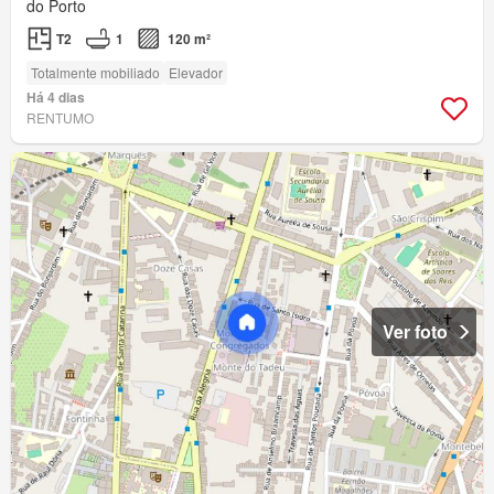
do Porto
T2
1
120 m²
Totalmente mobiliado
Elevador
Há 4 dias
RENTUMO
Ver foto