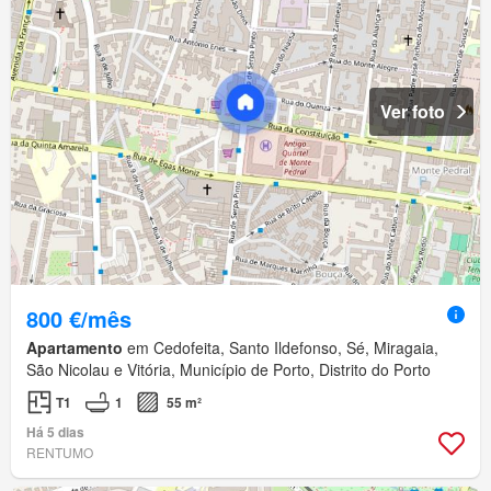
Ver foto
800 €/mês
Apartamento
em Cedofeita, Santo Ildefonso, Sé, Miragaia,
São Nicolau e Vitória, Município de Porto, Distrito do Porto
T1
1
55 m²
Há 5 dias
RENTUMO