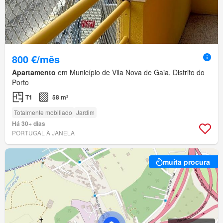
800 €/mês
Apartamento
em Município de Vila Nova de Gaia, Distrito do
Porto
T1
58 m²
Totalmente mobiliado
Jardim
Há 30+ dias
PORTUGAL À JANELA
muita procura