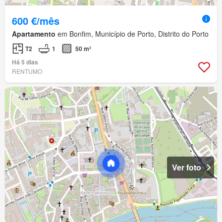
600 €/mês
Apartamento
em Bonfim, Município de Porto, Distrito do Porto
T2
1
50 m²
Há 5 dias
RENTUMO
Ver foto