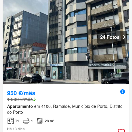
24 Fotos
950 €/mês
1 000 €/mês
Apartamento
em 4100, Ramalde, Município de Porto, Distrito
do Porto
T1
1
28 m²
Há 13 dias