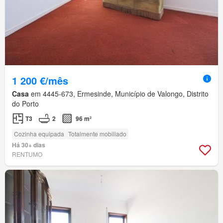
1 200 €/mês
Casa
em 4445-673, Ermesinde, Município de Valongo, Distrito
do Porto
T3
2
96 m²
Cozinha equipada
Totalmente mobiliado
Há 30+ dias
RENTUMO