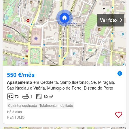
Ver foto
550 €/mês
Apartamento
em Cedofeita, Santo Ildefonso, Sé, Miragaia,
São Nicolau e Vitória, Município de Porto, Distrito do Porto
T2
1
80 m²
Cozinha equipada
Totalmente mobiliado
Há 5 dias
RENTUMO