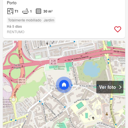
Porto
T1
1
30 m²
Totalmente mobiliado
Jardim
Há 5 dias
RENTUMO
Ver foto