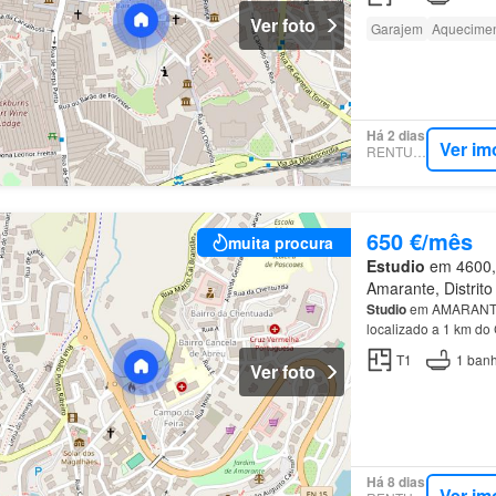
Ver foto
Garajem
Aquecime
Há 2 dias
Ver im
RENTUMO
650 €/mês
muita procura
Estudio
em 4600, 
Amarante, Distrito
Studio
em AMARANTE 
localizado a 1 km d
T1
1
banh
Ver foto
Há 8 dias
Ver im