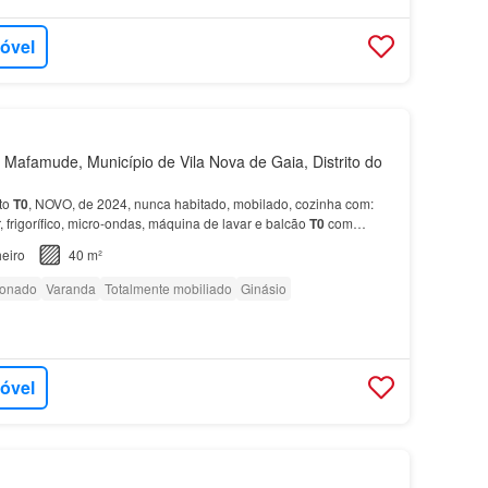
móvel
Mafamude, Município de Vila Nova de Gaia, Distrito do
to
T0
, NOVO, de 2024, nunca habitado, mobilado, cozinha com:
r, frigorífico, micro-ondas, máquina de lavar e balcão
T0
com
o, cercado de todo tipo de serviços e comé…
eiro
40 m²
ionado
Varanda
Totalmente mobiliado
Ginásio
móvel