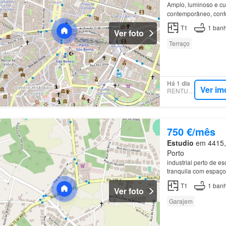
Amplo, luminoso e c
contemporâneo, confo
residente A localiza
T1
1
banh
Ver foto
Terraço
Há 1 dia
Ver im
RENTUMO
750 €/mês
Estudio
em 4415, 
Porto
industrial perto de 
tranquila com espaço 
vista de cidade e pe
T1
1
banh
Ver foto
Garajem