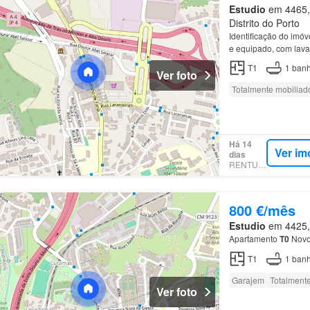
Estudio
em 4465, 
Distrito do Porto
Identificação do im
e equipado, com lava
T1
1
banh
Ver foto
Totalmente mobiliad
Há 14
Ver im
dias
RENTUMO
800 €/mês
Estudio
em 4425, 
Apartamento
T0
Novo 
T1
1
banh
Garajem
Totalment
Ver foto