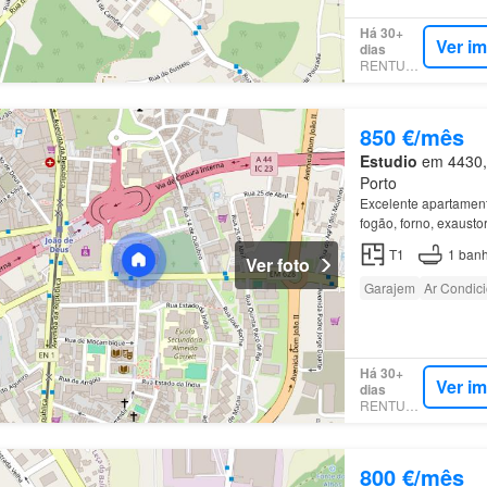
Há 30+
Ver i
dias
RENTUMO
850 €/mês
Estudio
em 4430, 
Porto
Excelente apartamen
fogão, forno, exausto
excelente localizaçã
T1
1
banh
Ver foto
Garajem
Ar Condic
Há 30+
Ver i
dias
RENTUMO
800 €/mês