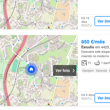
Há 18
Ver im
dias
RENTUMO
850 €/mês
Estudio
em 4425, 
Descubra este elega
inserido no moderno
valorizadas
T1
1
banh
Ver foto
Garajem
Varanda
Há 9 dias
Ver im
RENTUMO