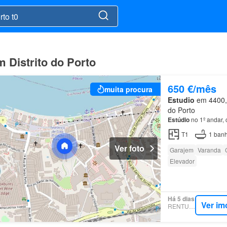
m Distrito do Porto
650 €/mês
muita procura
Estudio
em 4400, 
do Porto
Estúdio
no 1º andar,
T1
1
banh
Ver foto
Garajem
Varanda
Elevador
Há 5 dias
Ver im
RENTUMO