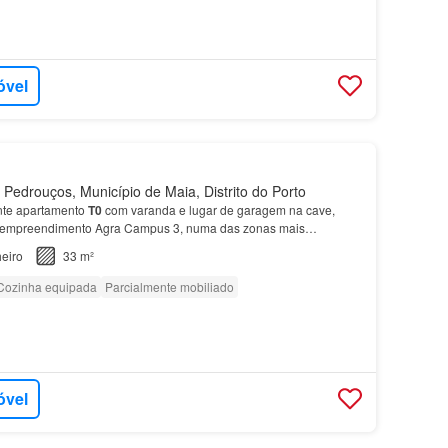
óvel
Pedrouços, Município de Maia, Distrito do Porto
nte apartamento
T0
com varanda e lugar de garagem na cave,
 empreendimento Agra Campus 3, numa das zonas mais
eiro
33 m²
Cozinha equipada
Parcialmente mobiliado
óvel