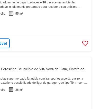
uidadosamente organizado, este
T0
oferece um ambiente
rtável e totalmente preparado para receber o seu próximo
ção, próxima do Marquês, da Rua de Santa Catarina e da…
eiro
55 m²
óvel
Perosinho, Município de Vila Nova de Gaia, Distrito do
escolas supermercado farmácia com transportes a porta, em zona
exterior e possibilidade de ligar de garagem, do tipo
T0
+1 com
rto da praia com fáceis acessos ao po…
eiro
36 m²