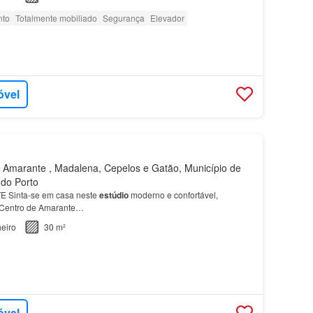
nto
Totalmente mobiliado
Segurança
Elevador
óvel
Amarante , Madalena, Cepelos e Gatão, Município de
 do Porto
Sinta-se em casa neste
estúdio
moderno e confortável,
o Centro de Amarante…
eiro
30 m²
óvel