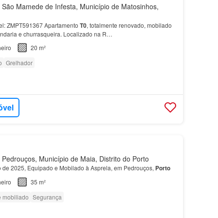
São Mamede de Infesta, Município de Matosinhos,
óvel: ZMPT591367 Apartamento
T0
, totalmente renovado, mobilado
ndaria e churrasqueira. Localizado na R…
eiro
20 m²
o
Grelhador
óvel
Pedrouços, Município de Maia, Distrito do Porto
de 2025, Equipado e Mobilado à Asprela, em Pedrouços,
Porto
eiro
35 m²
e mobiliado
Segurança