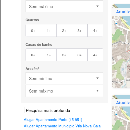
Sem máximo
Atuali
Quartos
0+
1+
2+
3+
4+
Casas de banho
0+
1+
2+
3+
4+
Área/m²
Sem mínimo
Sem máximo
Atuali
Pesquisa mais profunda
Alugar Apartamento Porto (15 851)
Alugar Apartamento Municipio Vila Nova Gaia