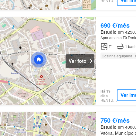
RENTUMO
690 €/mês
Estudio
em 4250, 
Apartamento
T0
Evolu
T1
1
banh
Cozinha equipada
Ver foto
Há 19
Ver im
dias
RENTUMO
750 €/mês
Estudio
em 4000, 
Vitória, Município 