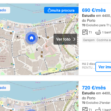
690 €/mês
zado
muita procura
Estudio
em 4400, 
do Porto
T0
Evolutivo para T1 
T1
1
banh
Ver foto
Garajem
Cozinha e
Há 2 dias
Ver im
RENTUMO
720 €/mês
zado
Estudio
em 4400, 
do Porto
T0
Evolutivo 2ºandar
T1
1
banh