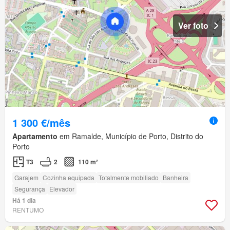
Ver foto
1 300 €/mês
Apartamento
em Ramalde, Município de Porto, Distrito do
Porto
T3
2
110 m²
Garajem
Cozinha equipada
Totalmente mobiliado
Banheira
Segurança
Elevador
Há 1 dia
RENTUMO