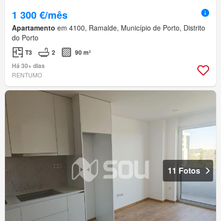
1 300 €/mês
Apartamento
em 4100, Ramalde, Município de Porto, Distrito
do Porto
T3
2
90 m²
Há 30+ dias
RENTUMO
11 Fotos