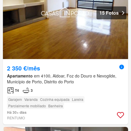
15 Fotos
2 350 €/mês
Apartamento
em 4100, Aldoar, Foz do Douro e Nevogilde,
Município de Porto, Distrito do Porto
T4
3
Garajem
Varanda
Cozinha equipada
Lareira
Parcialmente mobiliado
Banheira
Há 30+ dias
RENTUMO