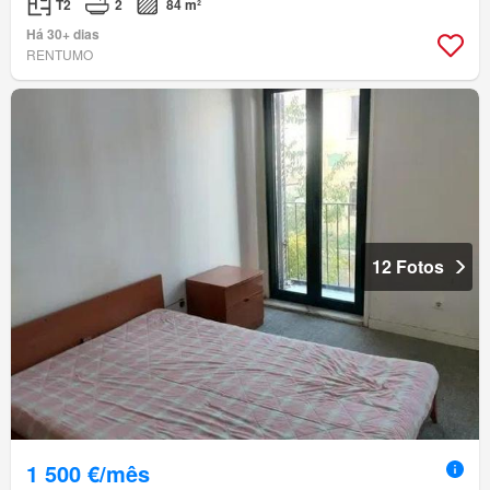
T2
2
84 m²
Há 30+ dias
RENTUMO
12 Fotos
1 500 €/mês