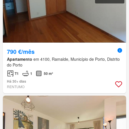
790 €/mês
Apartamento
em 4100, Ramalde, Município de Porto, Distrito
do Porto
T1
1
50 m²
Há 30+ dias
RENTUMO