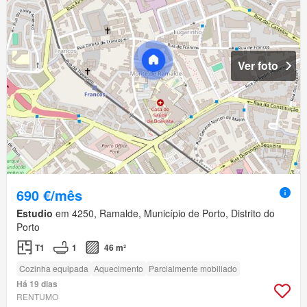
Ver foto
690 €/mês
Estudio
em 4250, Ramalde, Município de Porto, Distrito do
Porto
T1
1
46 m²
Cozinha equipada
Aquecimento
Parcialmente mobiliado
Há 19 dias
RENTUMO