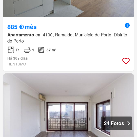
885 €/mês
Apartamento
em 4100, Ramalde, Município de Porto, Distrito
do Porto
T1
1
57 m²
Há 30+ dias
RENTUMO
24 Fotos