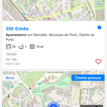
350 €/mês
Apartamento
em Ramalde, Município de Porto, Distrito do
Porto
T2
1
74 m²
Terraço
Há 1 dia
RENTUMO
Novo
muita procura