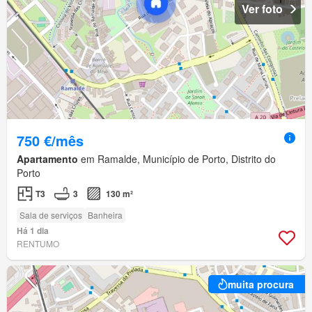
Ver foto
750 €/mês
Apartamento
em Ramalde, Município de Porto, Distrito do
Porto
T3
3
130 m²
Sala de serviços
Banheira
Há 1 dia
RENTUMO
muita procura