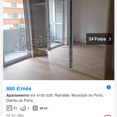
24 Fotos
880 €/mês
Apartamento
em 4100-228, Ramalde, Município de Porto,
Distrito do Porto
T1
1
48 m²
Há 30+ dias