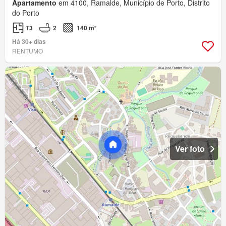
Apartamento
em 4100, Ramalde, Município de Porto, Distrito
do Porto
T3
2
140 m²
Há 30+ dias
RENTUMO
Ver foto