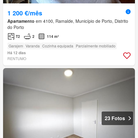
1 200 €/mês
Apartamento
em 4100, Ramalde, Município de Porto, Distrito
do Porto
T2
2
114 m²
Garajem
Varanda
Cozinha equipada
Parcialmente mobiliado
Há 12 dias
RENTUMO
23 Fotos