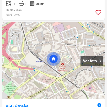
T1
1
26 m²
Há 30+ dias
RENTUMO
Ver foto
950 €/mês