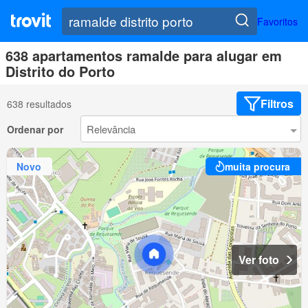
Favoritos
638 apartamentos ramalde para alugar em
Distrito do Porto
Filtros
638 resultados
Ordenar por
Novo
muita procura
Ver foto