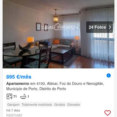
24 Fotos
895 €/mês
Apartamento
em 4100, Aldoar, Foz do Douro e Nevogilde,
Município de Porto, Distrito do Porto
T1
1
Garajem
Totalmente mobiliado
Ginásio
Elevador
Há 7 dias
RENTUMO