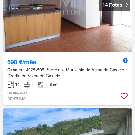
14 Fotos
690 €/mês
Casa
em 4925-595, Serreleis, Município de Viana do Castelo,
Distrito de Viana do Castelo
T2
1
110 m²
Há 30+ dias
RENTUMO