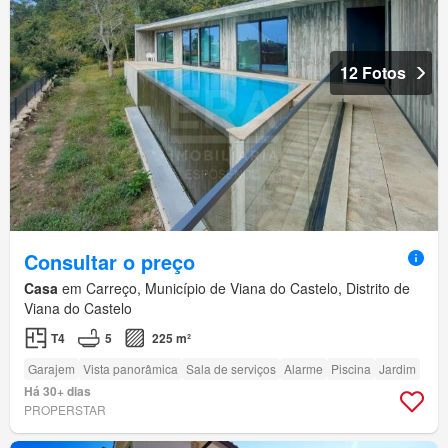
12 Fotos
Consultar o preço
Casa
em Carreço, Município de Viana do Castelo, Distrito de
Viana do Castelo
T4
5
225 m²
Garajem
Vista panorâmica
Sala de serviços
Alarme
Piscina
Jardim
Há 30+ dias
PROPERSTAR