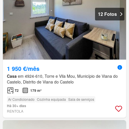
12 Fotos
1 950 €/mês
Casa
em 4924-610, Torre e Vila Mou, Município de Viana do
Castelo, Distrito de Viana do Castelo
T2
179 m²
Ar Condicionado
Cozinha equipada
Sala de serviços
Há 30+ dias
RENTOLA