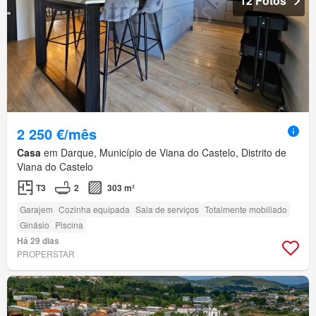
12 Fotos
2 250 €/mês
Casa
em Darque, Município de Viana do Castelo, Distrito de
Viana do Castelo
T3
2
303 m²
Garajem
Cozinha equipada
Sala de serviços
Totalmente mobiliado
Ginásio
Piscina
Há 29 dias
PROPERSTAR