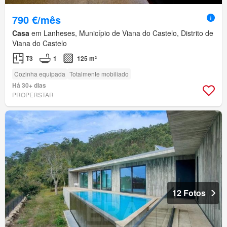
790 €/mês
Casa
em Lanheses, Município de Viana do Castelo, Distrito de
Viana do Castelo
T3
1
125 m²
Cozinha equipada
Totalmente mobiliado
Há 30+ dias
PROPERSTAR
12 Fotos