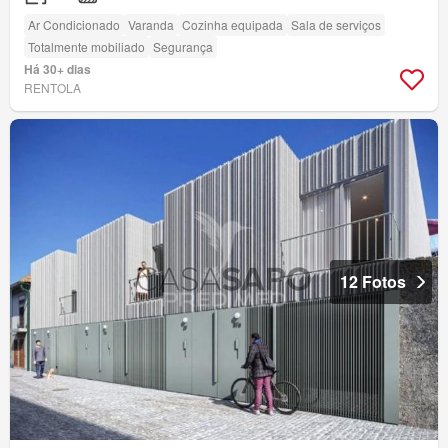
Ar Condicionado
Varanda
Cozinha equipada
Sala de serviços
Totalmente mobiliado
Segurança
Há 30+ dias
RENTOLA
12 Fotos