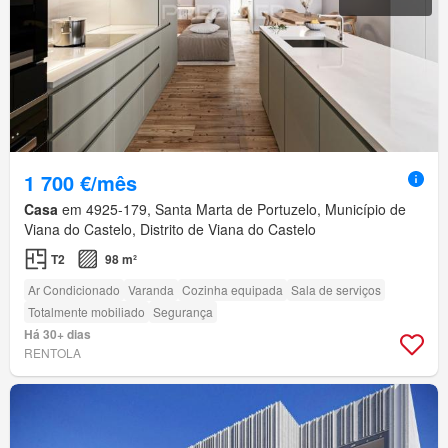
1 700 €/mês
Casa
em 4925-179, Santa Marta de Portuzelo, Município de
Viana do Castelo, Distrito de Viana do Castelo
T2
98 m²
Ar Condicionado
Varanda
Cozinha equipada
Sala de serviços
Totalmente mobiliado
Segurança
Há 30+ dias
RENTOLA