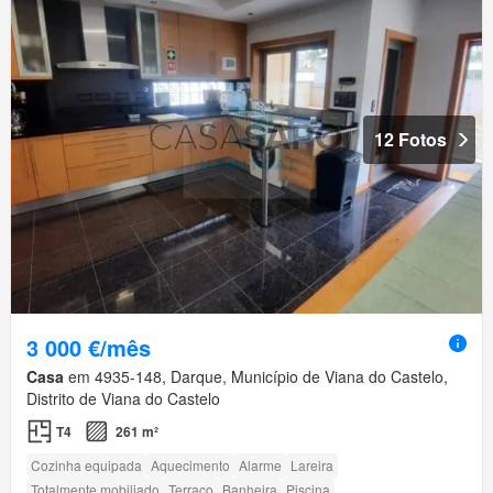
12 Fotos
3 000 €/mês
Casa
em 4935-148, Darque, Município de Viana do Castelo,
Distrito de Viana do Castelo
T4
261 m²
Cozinha equipada
Aquecimento
Alarme
Lareira
Totalmente mobiliado
Terraço
Banheira
Piscina