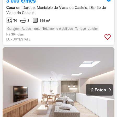
3 000 €/mês
Casa
em Darque, Município de Viana do Castelo, Distrito de
Viana do Castelo
T4
3
399 m²
Garajem
Aquecimento
Totalmente mobiliado
Terraço
Jardim
Há 30+ dias
LUXURYESTATE
12 Fotos