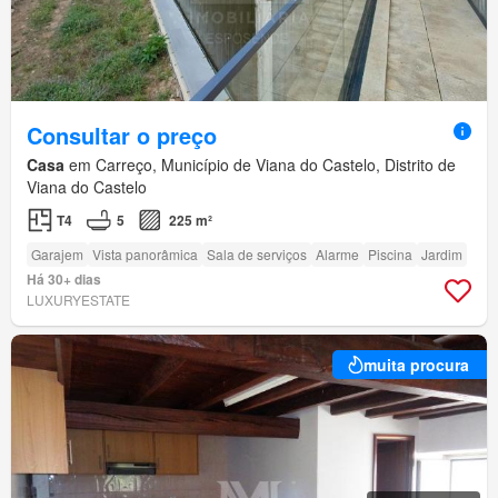
Consultar o preço
Casa
em Carreço, Município de Viana do Castelo, Distrito de
Viana do Castelo
T4
5
225 m²
Garajem
Vista panorâmica
Sala de serviços
Alarme
Piscina
Jardim
Há 30+ dias
LUXURYESTATE
muita procura