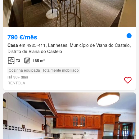
790 €/mês
Casa
em 4925-411, Lanheses, Município de Viana do Castelo,
Distrito de Viana do Castelo
T3
185 m²
Cozinha equipada
Totalmente mobiliado
Há 30+ dias
RENTOLA