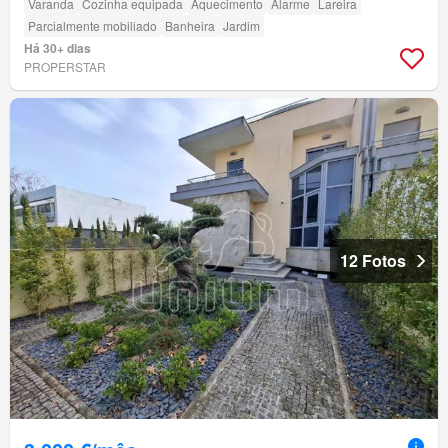
Varanda
Cozinha equipada
Aquecimento
Alarme
Lareira
Parcialmente mobiliado
Banheira
Jardim
Há 30+ dias
PROPERSTAR
12 Fotos