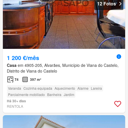
12 Fotos
1 200 €/mês
Casa
em 4905-205, Alvarães, Município de Viana do Castelo,
Distrito de Viana do Castelo
T4
397 m²
Varanda
Cozinha equipada
Aquecimento
Alarme
Lareira
Parcialmente mobiliado
Banheira
Jardim
Há 30+ dias
RENTOLA