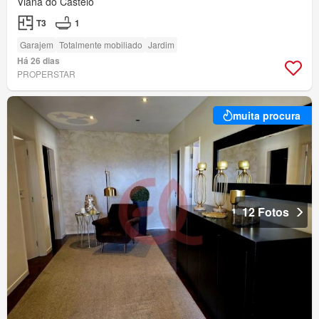
Viana do Castelo
T3
1
Garajem
Totalmente mobiliado
Jardim
Há 26 dias
PROPERSTAR
muita procura
12 Fotos