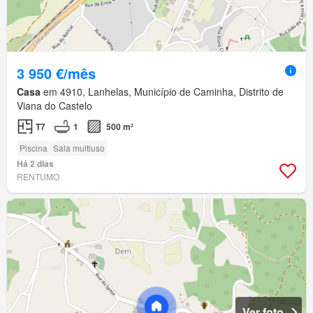
3 950 €/mês
Casa
em 4910, Lanhelas, Município de Caminha, Distrito de
Viana do Castelo
T7
1
500 m²
Piscina
Sala multiuso
Há 2 dias
RENTUMO
Ver foto