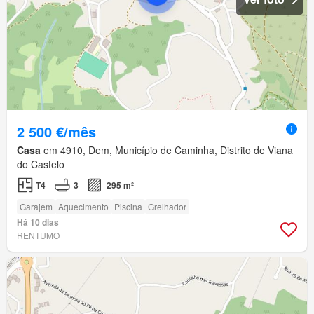
2 500 €/mês
Casa
em 4910, Dem, Município de Caminha, Distrito de Viana
do Castelo
T4
3
295 m²
Garajem
Aquecimento
Piscina
Grelhador
Há 10 dias
RENTUMO