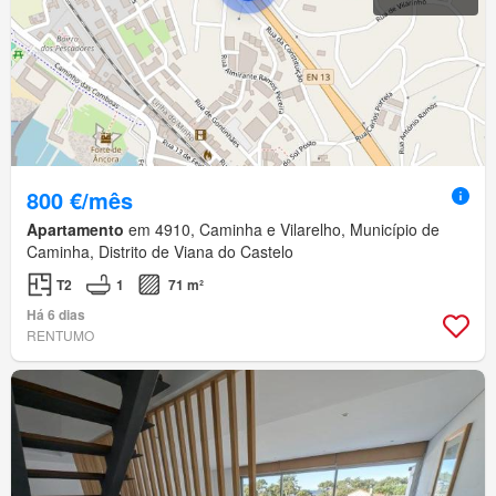
800 €/mês
Apartamento
em 4910, Caminha e Vilarelho, Município de
Caminha, Distrito de Viana do Castelo
T2
1
71 m²
Há 6 dias
RENTUMO