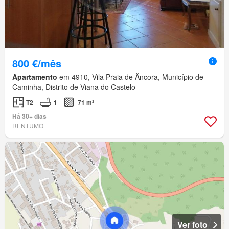
800 €/mês
Apartamento
em 4910, Vila Praia de Âncora, Município de
Caminha, Distrito de Viana do Castelo
T2
1
71 m²
Há 30+ dias
RENTUMO
Ver foto