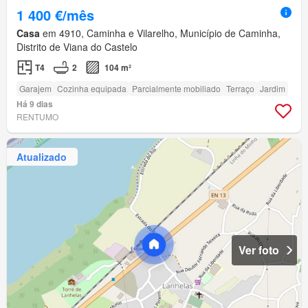
1 400 €/mês
Casa
em 4910, Caminha e Vilarelho, Município de Caminha,
Distrito de Viana do Castelo
T4
2
104 m²
Garajem
Cozinha equipada
Parcialmente mobiliado
Terraço
Jardim
Há 9 dias
RENTUMO
Atualizado
Ver foto