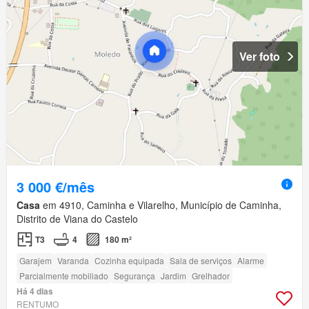
Ver foto
3 000 €/mês
Casa
em 4910, Caminha e Vilarelho, Município de Caminha,
Distrito de Viana do Castelo
T3
4
180 m²
Garajem
Varanda
Cozinha equipada
Sala de serviços
Alarme
Parcialmente mobiliado
Segurança
Jardim
Grelhador
Há 4 dias
RENTUMO