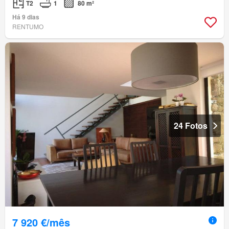
T2
1
80 m²
Há 9 dias
RENTUMO
24 Fotos
7 920 €/mês