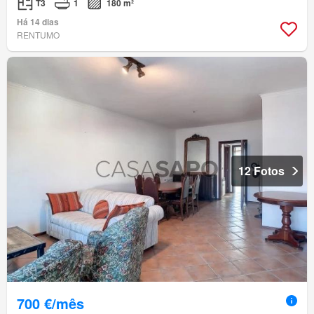
T3
1
180 m²
Há 14 dias
RENTUMO
12 Fotos
700 €/mês