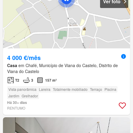
Ver foto
4 000 €/mês
Casa
em Chafé, Município de Viana do Castelo, Distrito de
Viana do Castelo
T2
3
157 m²
Vista panorâmica
Lareira
Totalmente mobiliado
Terraço
Piscina
Jardim
Grelhador
Há 30+ dias
RENTUMO