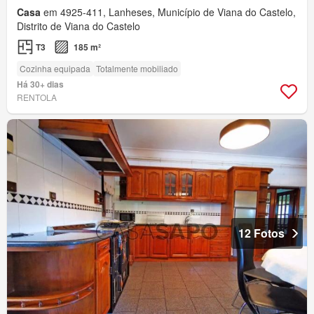
Casa
em 4925-411, Lanheses, Município de Viana do Castelo,
Distrito de Viana do Castelo
T3
185 m²
Cozinha equipada
Totalmente mobiliado
Há 30+ dias
RENTOLA
12 Fotos