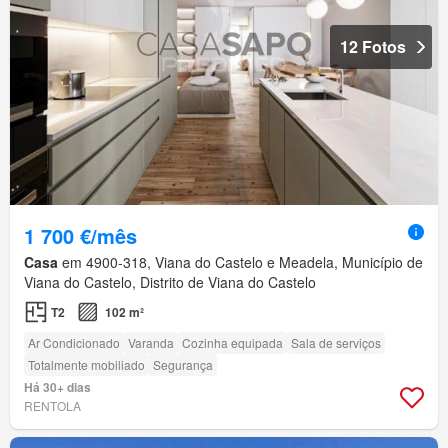
12 Fotos
1 700 €/mês
Casa
em 4900-318, Viana do Castelo e Meadela, Município de
Viana do Castelo, Distrito de Viana do Castelo
T2
102 m²
Ar Condicionado
Varanda
Cozinha equipada
Sala de serviços
Totalmente mobiliado
Segurança
Há 30+ dias
RENTOLA