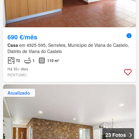
690 €/mês
Casa
em 4925-595, Serreleis, Município de Viana do Castelo,
Distrito de Viana do Castelo
T2
1
110 m²
Há 30+ dias
RENTUMO
Atualizado
23 Fotos