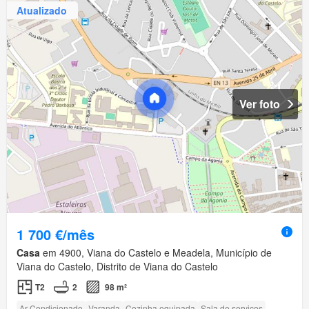
Atualizado
Ver foto
1 700 €/mês
Casa
em 4900, Viana do Castelo e Meadela, Município de
Viana do Castelo, Distrito de Viana do Castelo
T2
2
98 m²
Ar Condicionado
Varanda
Cozinha equipada
Sala de serviços