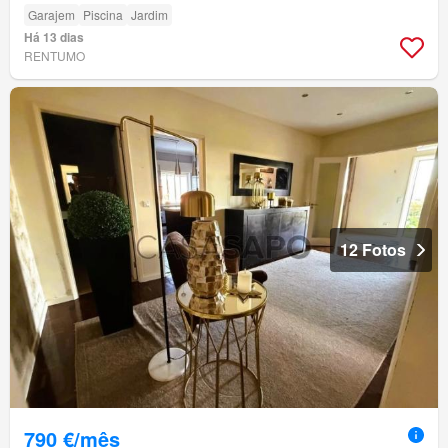
Garajem
Piscina
Jardim
Há 13 dias
RENTUMO
12 Fotos
790 €/mês