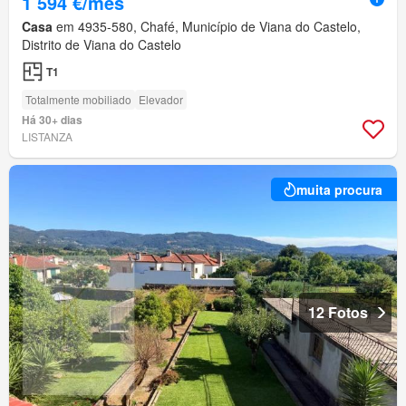
1 594 €/mês
Casa
em 4935-580, Chafé, Município de Viana do Castelo,
Distrito de Viana do Castelo
T1
Totalmente mobiliado
Elevador
Há 30+ dias
LISTANZA
muita procura
12 Fotos