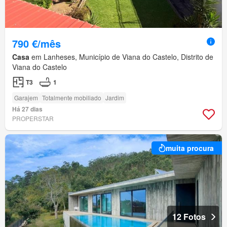
790 €/mês
Casa
em Lanheses, Município de Viana do Castelo, Distrito de
Viana do Castelo
T3
1
Garajem
Totalmente mobiliado
Jardim
Há 27 dias
PROPERSTAR
muita procura
12 Fotos