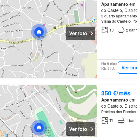
Apartamento
em 4
do Castelo, Distri
3 quarto apartamento
Viana
do
Castelo
, Po
T3
2
banh
Ver foto
Há 9 dias
Ver im
RENTUMO
350 €/mês
Apartamento
em 4
do Castelo, Distri
Próximo das Escolas 
T1
1
banh
Ver foto