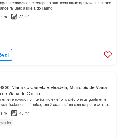
agem remodelado e equipado num local muito aprazível no centro
andeira junto a igreja do carmo
eiro
80 m²
óvel
900, Viana do Castelo e Meadela, Município de Viana
to de Viana do Castelo
nte renovado no interior; no exterior o prédio esta igualmente
com isolamento térmico; tem 2 quartos (um com roupeiro xxl); tem
pleta; possui sala comum com muito so…
eiro
40 m²
evador