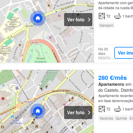
Apartamento com gar
da cidade na ruada B
T2
1
banh
Ver foto
Garajem
Há 20
Ver im
dias
RENTUMO
280 €/mês
Apartamento
em 4
do Castelo, Distri
Apartamento recenteme
em fase derenovação 
1 casa de banho com
T2
1
banh
Ver foto
Varanda
Quintal
El