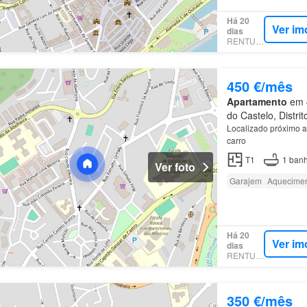
Há 20
Ver im
dias
RENTUMO
450 €/mês
Apartamento
em 4
do Castelo, Distri
Localizado próximo a
carro
T1
1
banh
Ver foto
Garajem
Aquecime
Há 20
Ver im
dias
RENTUMO
350 €/mês