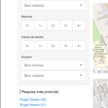
Sem máximo
Quartos
0+
1+
2+
3+
4+
Casas de banho
0+
1+
2+
3+
4+
Área/m²
Sem mínimo
Sem máximo
Pesquisa mais profunda
Alugar Darque (43)
Alugar Areosa (31)