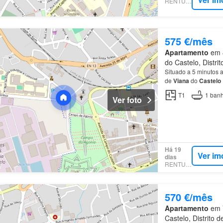
RENTUMO
575 €/mês
Apartamento
em 4
do Castelo, Distri
Situado a 5 minutos 
de
Viana
do
Castelo
T1
1
banh
Ver foto
Há 19
Ver im
dias
RENTUMO
570 €/mês
Apartamento
em V
Castelo, Distrito 