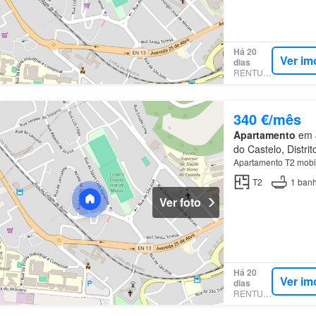
Há 20
Ver im
dias
RENTUMO
340 €/mês
Apartamento
em 4
do Castelo, Distri
Apartamento T2 mobi
T2
1
banh
Ver foto
Há 20
Ver im
dias
RENTUMO