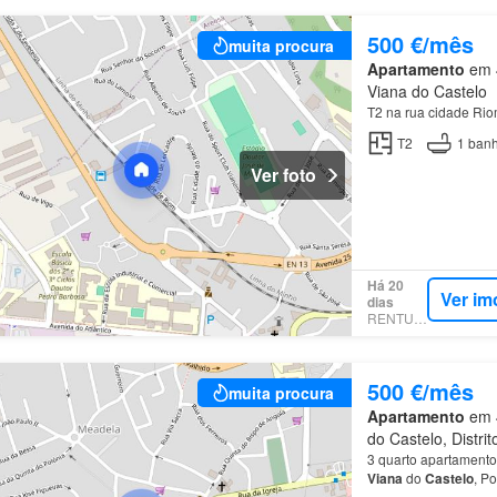
500 €/mês
muita procura
Apartamento
em 4
Viana do Castelo
T2 na rua cidade Rio
T2
1
banh
Ver foto
Há 20
Ver im
dias
RENTUMO
500 €/mês
muita procura
Apartamento
em 4
do Castelo, Distri
3 quarto apartamento
Viana
do
Castelo
, Po