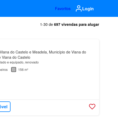
Login
Favoritos
1-30 de
697 vivendas para alugar
iana do Castelo e Meadela, Município de Viana do
de Viana do Castelo
lado e equipado, renovado
eiros
156 m²
óvel