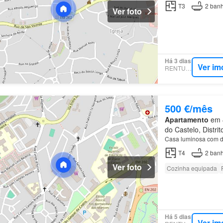
T3
2
banh
Ver foto
Há 3 dias
Ver im
RENTUMO
500 €/mês
Apartamento
em 4
do Castelo, Distri
Casa luminosa com d
T4
2
banh
Ver foto
Cozinha equipada
Há 5 dias
Ver im