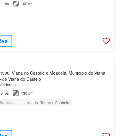
eiros
100 m²
óvel
900, Viana do Castelo e Meadela, Município de Viana
to de Viana do Castelo
ois terraços…
eiros
130 m²
Parcialmente mobiliado
Terraço
Banheira
óvel