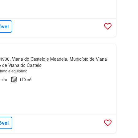
óvel
900, Viana do Castelo e Meadela, Município de Viana
to de Viana do Castelo
lado e equipado
eiro
110 m²
óvel