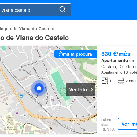
cípio de Viana do Castelo
o de Viana do Castelo
630 €/mês
muita procura
Apartamento
em V
Castelo, Distrito 
Apartamento T3 mobi
T3
2
banh
Ver foto
Há 20
Ver im
dias
RENTUMO