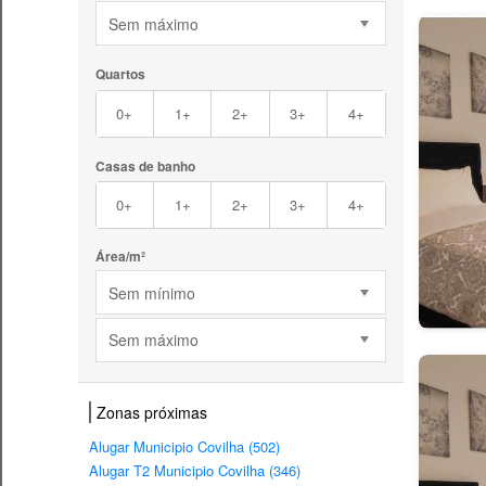
Sem máximo
Quartos
0+
1+
2+
3+
4+
Casas de banho
0+
1+
2+
3+
4+
Área/m²
Sem mínimo
Sem máximo
Zonas próximas
Alugar Municipio Covilha (502)
Alugar T2 Municipio Covilha (346)