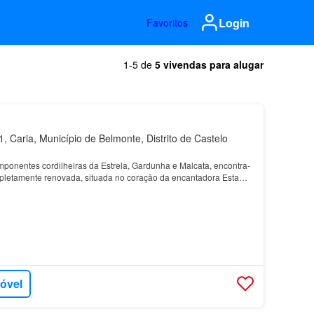
Login
Favoritos
1-5 de
5 vivendas para alugar
 Caria, Município de Belmonte, Distrito de Castelo
mponentes cordilheiras da Estrela, Gardunha e Malcata, encontra-
letamente renovada, situada no coração da encantadora Esta
onfere à
moradia
um sentido de história e…
móvel