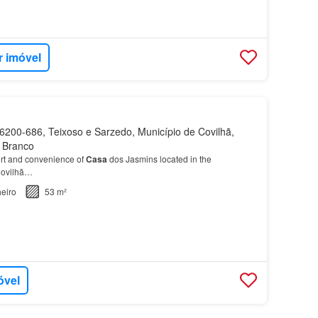
r imóvel
200-686, Teixoso e Sarzedo, Município de Covilhã,
o Branco
rt and convenience of
Casa
dos Jasmins located in the
Covilhã…
eiro
53 m²
óvel