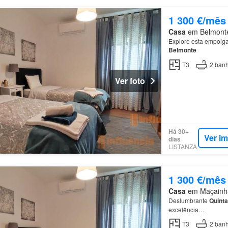
1 300 €/mês
Casa
em Belmonte,
Explore esta empolgan
Belmonte
T3
2
banh
Ver foto
Há 30+
Ver i
dias
LISTANZA
1 300 €/mês
Casa
em Maçainhas
Deslumbrante
Quinta
excelência…
T3
2
banh