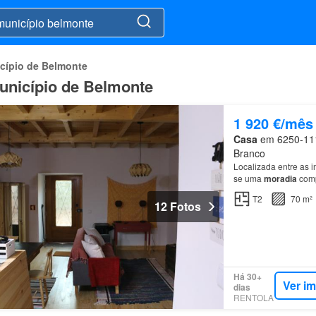
cípio de Belmonte
unicípio de Belmonte
1 920 €/mês
Casa
em 6250-111,
Branco
Localizada entre as i
se uma
moradia
comp
ligação ao passado c
T2
70 m²
12 Fotos
Há 30+
Ver i
dias
RENTOLA