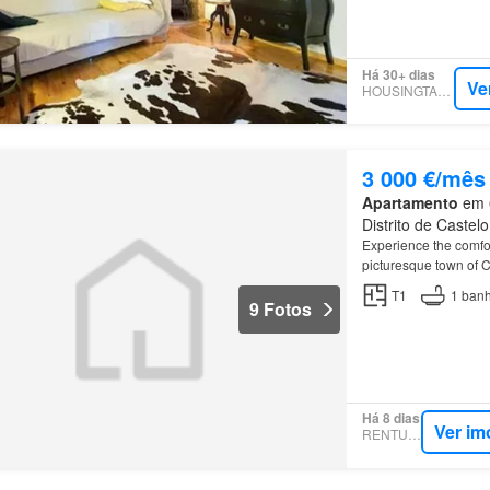
Há 30+ dias
Ve
HOUSINGTARGET
3 000 €/mês
Apartamento
em 6
Distrito de Castel
Experience the comfo
picturesque town of 
T1
1
banh
9 Fotos
Há 8 dias
Ver im
RENTUMO