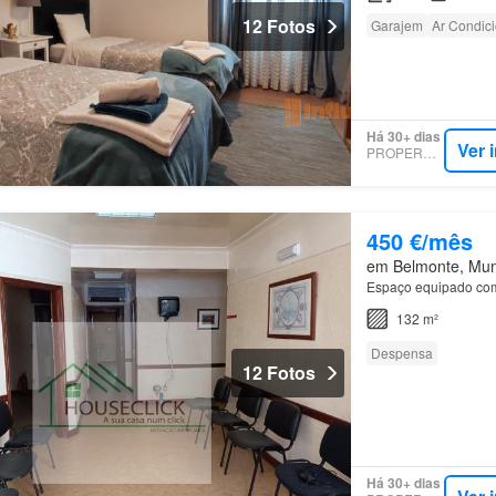
12 Fotos
Garajem
Ar Condic
Há 30+ dias
Ver 
PROPERSTAR
450 €/mês
em Belmonte, Muni
Espaço equipado com
132 m²
Despensa
12 Fotos
Há 30+ dias