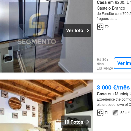
Casa
em 6230, Uni
Castelo Branco
do Fundão com 700,20
freguesias…
T2
Ver foto
Há 30+
Ver i
dias
LISTANZA
3 000 €/mês
Casa
em Município
Experience the comfo
picturesque town of 
T1
53 m²
10 Fotos