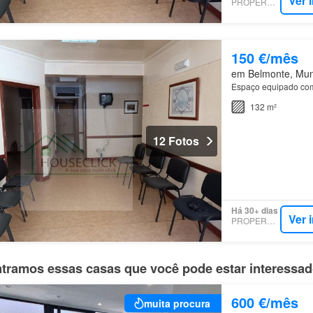
Ver 
PROPERSTAR
150 €/mês
em Belmonte, Muni
Espaço equipado com
132 m²
12 Fotos
Há 30+ dias
Ver 
PROPERSTAR
tramos essas casas que você pode estar interessa
600 €/mês
muita procura