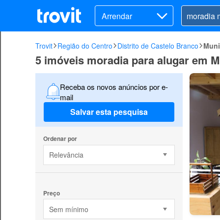
Arrendar
Trovit
Região do Centro
Distrito de Castelo Branco
Muni
5 imóveis moradia para alugar em M
Receba os novos anúncios por e-
mail
Salvar esta pesquisa
Ordenar por
Relevância
Preço
Sem mínimo