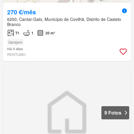
270 €/mês
6200, Cantar-Galo, Município de Covilhã, Distrito de Castelo
Branco
T1
1
20 m²
Garajem
Há 4 dias
RENTUMO
9 Fotos