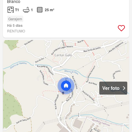
Branco
T1
1
25 m²
Garajem
Há 5 dias
RENTUMO
Ver foto