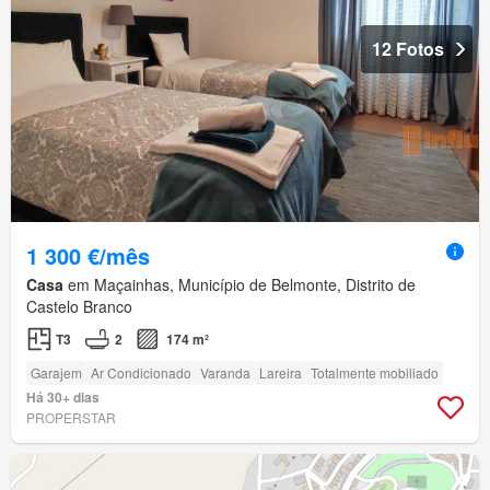
12 Fotos
1 300 €/mês
Casa
em Maçainhas, Município de Belmonte, Distrito de
Castelo Branco
T3
2
174 m²
Garajem
Ar Condicionado
Varanda
Lareira
Totalmente mobiliado
Há 30+ dias
PROPERSTAR