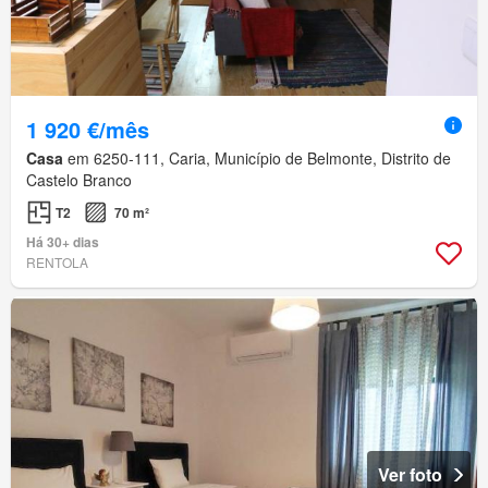
1 920 €/mês
Casa
em 6250-111, Caria, Município de Belmonte, Distrito de
Castelo Branco
T2
70 m²
Há 30+ dias
RENTOLA
Ver foto