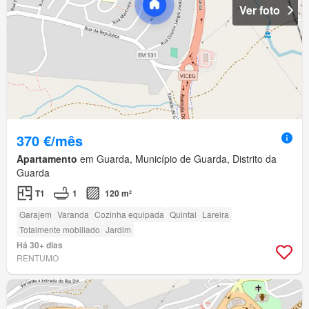
Ver foto
370 €/mês
Apartamento
em Guarda, Município de Guarda, Distrito da
Guarda
T1
1
120 m²
Garajem
Varanda
Cozinha equipada
Quintal
Lareira
Totalmente mobiliado
Jardim
Há 30+ dias
RENTUMO