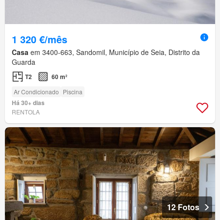
1 320 €/mês
Casa
em 3400-663, Sandomil, Município de Seia, Distrito da
Guarda
T2
60 m²
Ar Condicionado
Piscina
Há 30+ dias
RENTOLA
12 Fotos