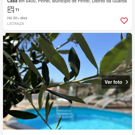
Casa
em 6400, Pinhel, Município de Pinhel, Distrito da Guarda
T1
Há 30+ dias
LISTANZA
Ver foto