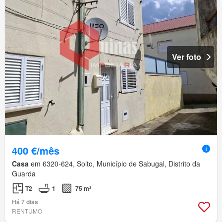
Ver foto
400 €/mês
Casa
em 6320-624, Soito, Município de Sabugal, Distrito da
Guarda
T2
1
75 m²
Há 7 dias
RENTUMO