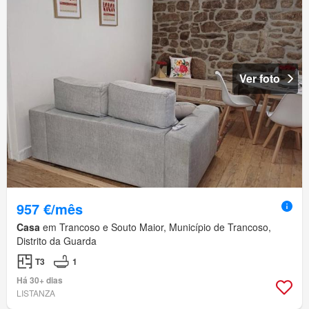
Ver foto
957 €/mês
Casa
em Trancoso e Souto Maior, Município de Trancoso,
Distrito da Guarda
T3
1
Há 30+ dias
LISTANZA