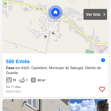
Ver foto
550 €/mês
Casa
em 6320, Casteleiro, Município de Sabugal, Distrito da
Guarda
T3
1
80 m²
Há 17 dias
RENTUMO