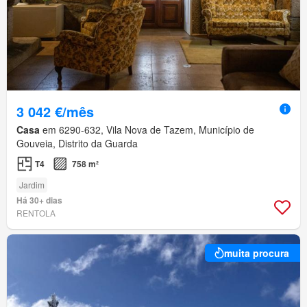
3 042 €/mês
Casa
em 6290-632, Vila Nova de Tazem, Município de
Gouveia, Distrito da Guarda
T4
758 m²
Jardim
Há 30+ dias
RENTOLA
muita procura