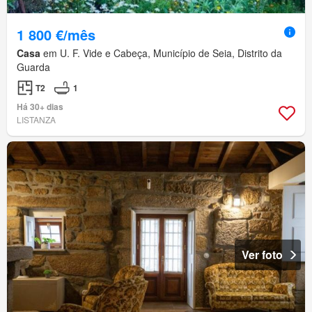
1 800 €/mês
Casa
em U. F. Vide e Cabeça, Município de Seia, Distrito da
Guarda
T2
1
Há 30+ dias
LISTANZA
Ver foto