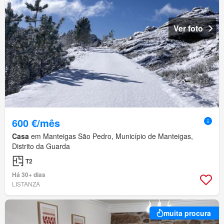
Ver foto
600 €/mês
Casa
em Manteigas São Pedro, Município de Manteigas,
Distrito da Guarda
T2
Há 30+ dias
LISTANZA
muita procura