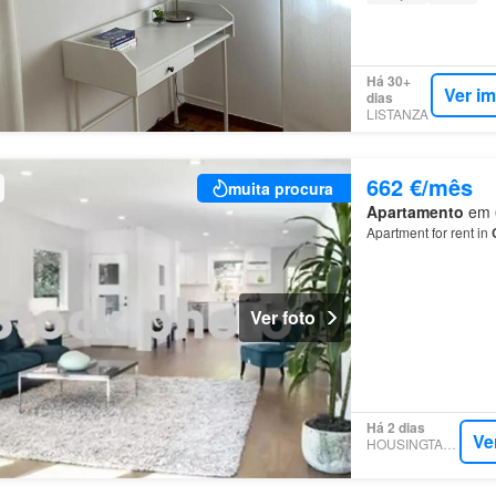
Há 30+
Ver i
dias
LISTANZA
662 €/mês
muita procura
Apartamento
em 6
Apartment for rent in
Ver foto
Há 2 dias
Ve
HOUSINGTARGET