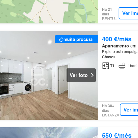
Há 21
Ver im
dias
RENTUMO
400 €/mês
muita procura
Apartamento
em M
Explore esta empolgan
Chaves
T1
1
banh
Ver foto
Há 30+
Ver i
dias
LISTANZA
550 €/mês