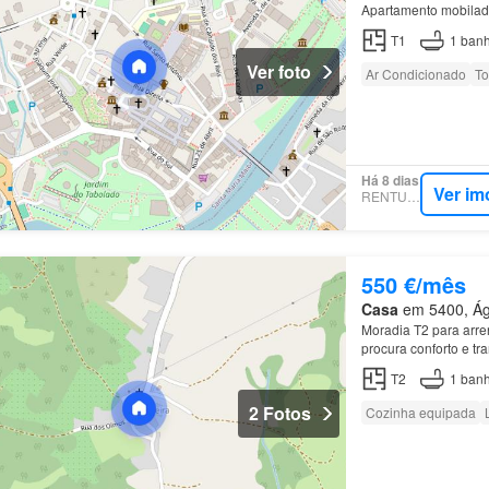
Apartamento mobilad
T1
1
banh
Ver foto
Ar Condicionado
To
Há 8 dias
Ver im
RENTUMO
550 €/mês
Casa
em 5400, Águ
Moradia T2 para arre
procura conforto e t
T2
1
banh
2 Fotos
Cozinha equipada