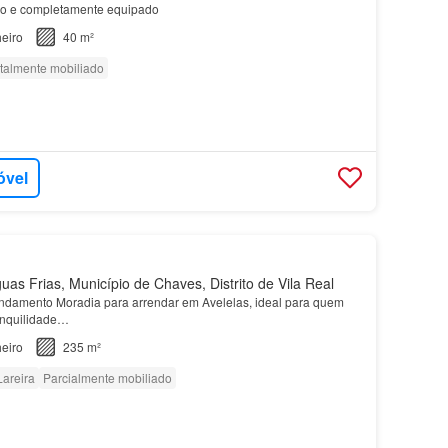
o e completamente equipado
eiro
40 m²
talmente mobiliado
óvel
as Frias, Município de Chaves, Distrito de Vila Real
ndamento Moradia para arrendar em Avelelas, ideal para quem
ranquilidade…
eiro
235 m²
Lareira
Parcialmente mobiliado