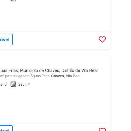
móvel
as Frias, Município de Chaves, Distrito de Vila Real
 m² para alugar em Águas Frias,
Chaves
, Vila Real
eiro
235 m²
móvel