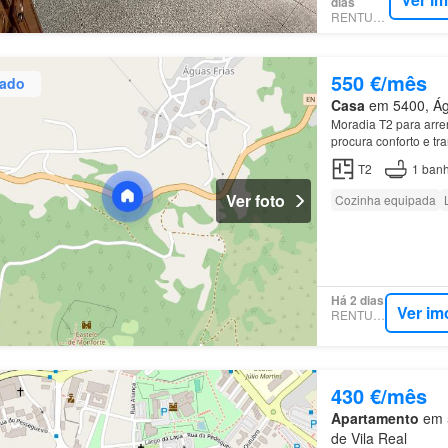
dias
RENTUMO
550 €/mês
zado
Casa
em 5400, Águ
Moradia T2 para arre
procura conforto e t
T2
1
banh
Ver foto
Cozinha equipada
Há 2 dias
Ver im
RENTUMO
430 €/mês
Apartamento
em 5
de Vila Real