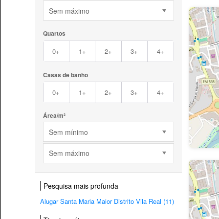
Sem máximo
Quartos
0+
1+
2+
3+
4+
Casas de banho
0+
1+
2+
3+
4+
Área/m²
Sem mínimo
Sem máximo
Pesquisa mais profunda
Alugar Santa Maria Maior Distrito Vila Real (11)