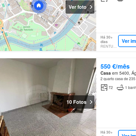
Ver foto
Há 30+
Ver i
dias
RENTUMO
550 €/mês
Casa
em 5400, Águ
2 quarto casa de 235
T2
1
banh
10 Fotos
Há 30+
Ver i