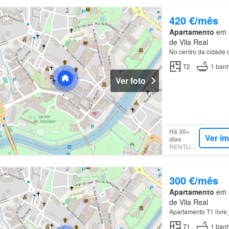
420 €/mês
Apartamento
em 5
de Vila Real
No centro da cidade
T2
1
banh
Ver foto
Há 30+
Ver i
dias
RENTUMO
300 €/mês
Apartamento
em 5
de Vila Real
Apartamento T1 livre
T1
1
banh