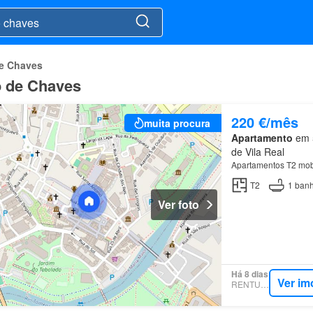
de Chaves
o de Chaves
220 €/mês
muita procura
Apartamento
em 5
de Vila Real
Apartamentos T2 mob
T2
1
banh
Ver foto
Há 8 dias
Ver im
RENTUMO