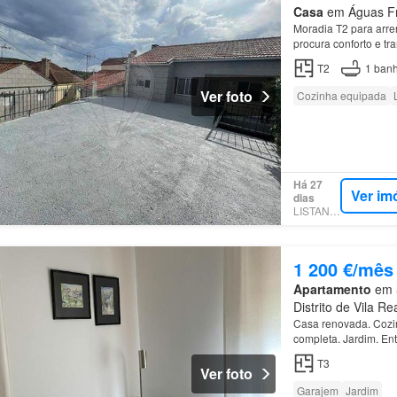
Casa
em Águas Fri
Moradia T2 para arre
procura conforto e t
T2
1
banh
Ver foto
Cozinha equipada
Há 27
Ver im
dias
LISTANZA
1 200 €/mês
Apartamento
em 5
Distrito de Vila Re
Casa renovada. Cozin
completa. Jardim. En
T3
Ver foto
Garajem
Jardim