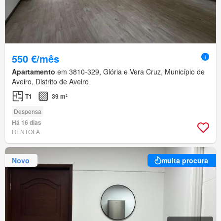
550 €/mês
Apartamento
em 3810-329, Glória e Vera Cruz, Município de
Aveiro, Distrito de Aveiro
T1
39 m²
Despensa
Há 16 dias
RENTOLA
Novo
muita procura