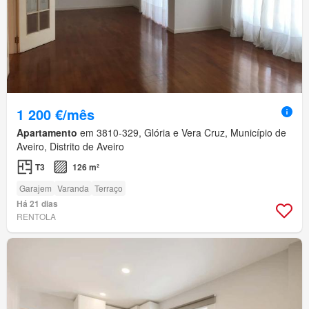
1 200 €/mês
Apartamento
em 3810-329, Glória e Vera Cruz, Município de
Aveiro, Distrito de Aveiro
T3
126 m²
Garajem
Varanda
Terraço
Há 21 dias
RENTOLA