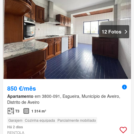
12 Fotos
850 €/mês
Apartamento
em 3800-091, Esgueira, Município de Aveiro,
Distrito de Aveiro
T3
1 314 m²
Garajem
Cozinha equipada
Parcialmente mobiliado
Há 2 dias
RENTOLA