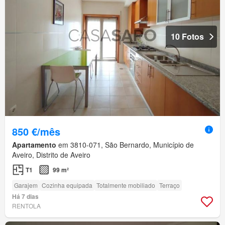
10 Fotos
850 €/mês
Apartamento
em 3810-071, São Bernardo, Município de
Aveiro, Distrito de Aveiro
T1
99 m²
Garajem
Cozinha equipada
Totalmente mobiliado
Terraço
Há 7 dias
RENTOLA