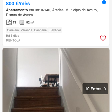
800 €/mês
Apartamento
em 3810-140, Aradas, Município de Aveiro,
Distrito de Aveiro
T1
82 m²
Garajem
Varanda
Banheira
Elevador
Há 5 dias
RENTOLA
10 Fotos