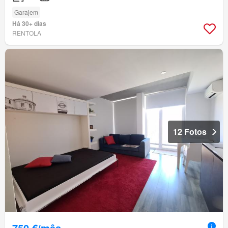
Garajem
Há 30+ dias
RENTOLA
12 Fotos
750 €/mês