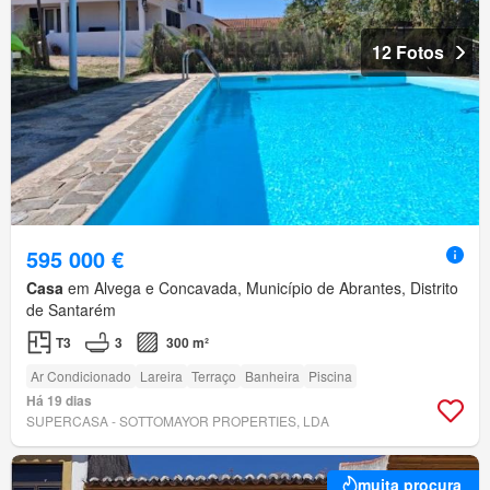
12 Fotos
595 000 €
Casa
em Alvega e Concavada, Município de Abrantes, Distrito
de Santarém
T3
3
300 m²
Ar Condicionado
Lareira
Terraço
Banheira
Piscina
Há 19 dias
SUPERCASA - SOTTOMAYOR PROPERTIES, LDA
muita procura