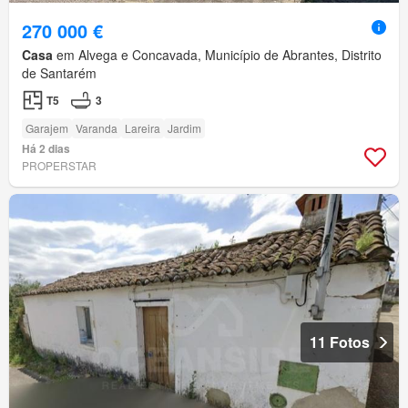
270 000 €
Casa
em Alvega e Concavada, Município de Abrantes, Distrito
de Santarém
T5
3
Garajem
Varanda
Lareira
Jardim
Há 2 dias
PROPERSTAR
11 Fotos