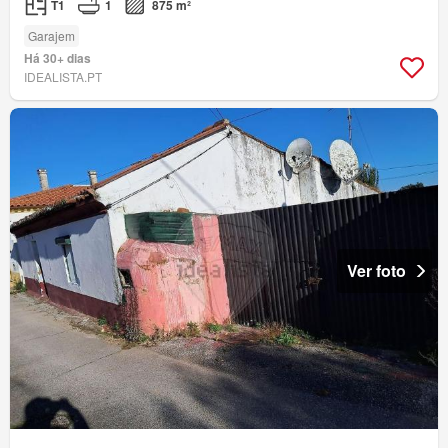
T1
1
875 m²
Garajem
Há 30+ dias
IDEALISTA.PT
Ver foto