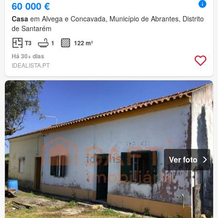
60 000 €
Casa
em Alvega e Concavada, Município de Abrantes, Distrito
de Santarém
T3
1
122 m²
Há 30+ dias
IDEALISTA.PT
Ver foto