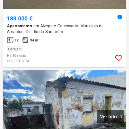
189 000 €
Apartamento
em Alvega e Concavada, Município de
Abrantes, Distrito de Santarém
T2
94 m²
Garajem
Há 30+ dias
PROPERSTAR
Ver foto