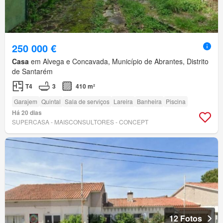
250 000 €
Casa
em Alvega e Concavada, Município de Abrantes, Distrito
de Santarém
T4
3
410 m²
Garajem
Quintal
Sala de serviços
Lareira
Banheira
Piscina
Há 20 dias
SUPERCASA - MAISCONSULTORES - CONCEPT
12 Fotos