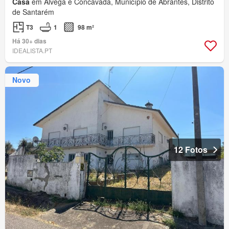
Casa
em Alvega e Concavada, Município de Abrantes, Distrito
de Santarém
T3
1
98 m²
Há 30+ dias
IDEALISTA.PT
Novo
12 Fotos