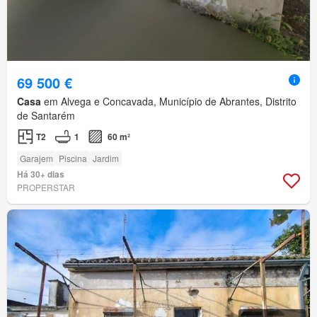
69 500 €
Casa
em Alvega e Concavada, Município de Abrantes, Distrito
de Santarém
T2
1
60 m²
Garajem
Piscina
Jardim
Há 30+ dias
PROPERSTAR