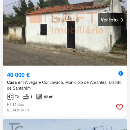
Ver foto
40 000 €
Casa
em Alvega e Concavada, Município de Abrantes, Distrito
de Santarém
T2
1
92 m²
Há 12 dias
IDEALISTA.PT