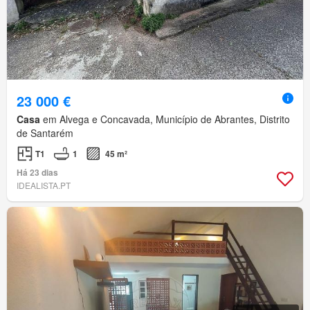
23 000 €
Casa
em Alvega e Concavada, Município de Abrantes, Distrito
de Santarém
T1
1
45 m²
Há 23 dias
IDEALISTA.PT