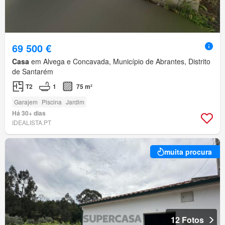
69 500 €
Casa
em Alvega e Concavada, Município de Abrantes, Distrito
de Santarém
T2
1
75 m²
Garajem
Piscina
Jardim
Há 30+ dias
IDEALISTA.PT
muita procura
12 Fotos