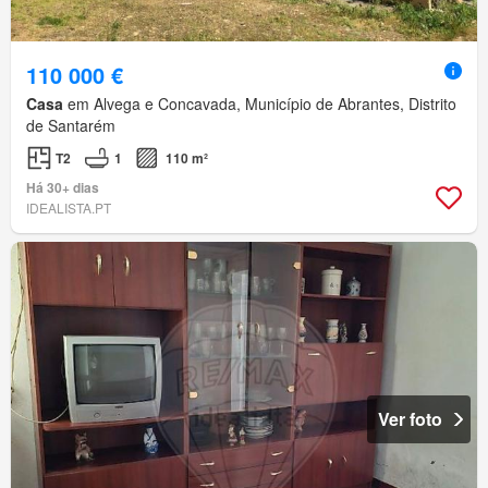
110 000 €
Casa
em Alvega e Concavada, Município de Abrantes, Distrito
de Santarém
T2
1
110 m²
Há 30+ dias
IDEALISTA.PT
Ver foto