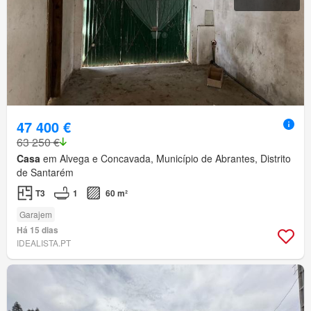
47 400 €
63 250 €
Casa
em Alvega e Concavada, Município de Abrantes, Distrito
de Santarém
T3
1
60 m²
Garajem
Há 15 dias
IDEALISTA.PT