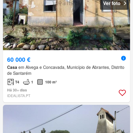
Ver foto
60 000 €
Casa
em Alvega e Concavada, Município de Abrantes, Distrito
de Santarém
T4
1
100 m²
Há 30+ dias
IDEALISTA.PT