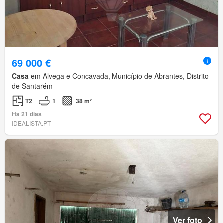
69 000 €
Casa
em Alvega e Concavada, Município de Abrantes, Distrito
de Santarém
T2
1
38 m²
Há 21 dias
IDEALISTA.PT
Ver foto