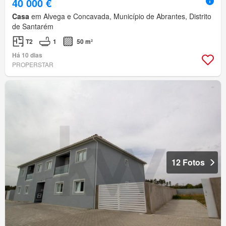
40 000 €
Casa
em Alvega e Concavada, Município de Abrantes, Distrito
de Santarém
T2
1
50 m²
Há 10 dias
PROPERSTAR
12 Fotos