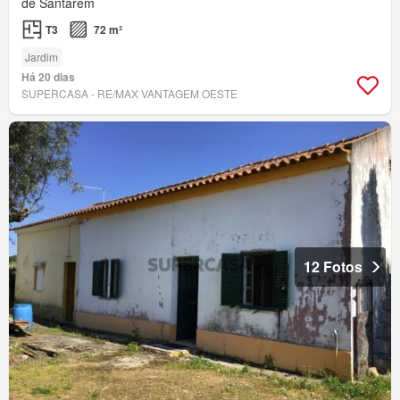
de Santarém
T3
72 m²
Jardim
Há 20 dias
SUPERCASA - RE/MAX VANTAGEM OESTE
12 Fotos