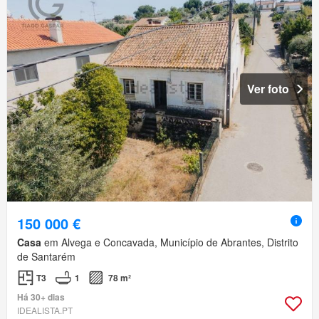
Ver foto
150 000 €
Casa
em Alvega e Concavada, Município de Abrantes, Distrito
de Santarém
T3
1
78 m²
Há 30+ dias
IDEALISTA.PT