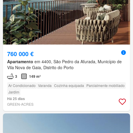
760 000 €
Apartamento
em 4400, São Pedro da Afurada, Município de
Vila Nova de Gaia, Distrito do Porto
3
149 m²
Ar Condicionado
Varanda
Cozinha equipada
Parcialmente mobiliado
Jardim
Há 25 dias
GREEN-ACRES