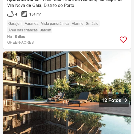
Vila Nova de Gaia, Distrito do Porto
4
154 m²
Garajem
Varanda
Vista panorâmica
Alarme
Ginásio
Área das crianças
Jardim
Há 15 dias
GREEN-ACRES
12 Fotos