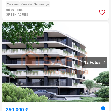
Garajem
Varanda
Segurança
Há 30+ dias
GREEN-ACRES
12 Fotos
350 000 €