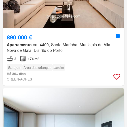
890 000 €
Apartamento
em 4400, Santa Marinha, Município de Vila
Nova de Gaia, Distrito do Porto
3
174 m²
Garajem
Área das crianças
Jardim
Há 30+ dias
GREEN-ACRES