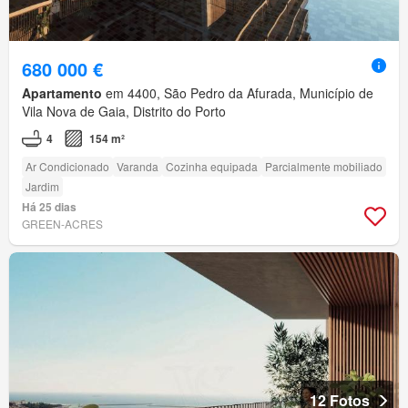
680 000 €
Apartamento
em 4400, São Pedro da Afurada, Município de
Vila Nova de Gaia, Distrito do Porto
4
154 m²
Ar Condicionado
Varanda
Cozinha equipada
Parcialmente mobiliado
Jardim
Há 25 dias
GREEN-ACRES
12 Fotos