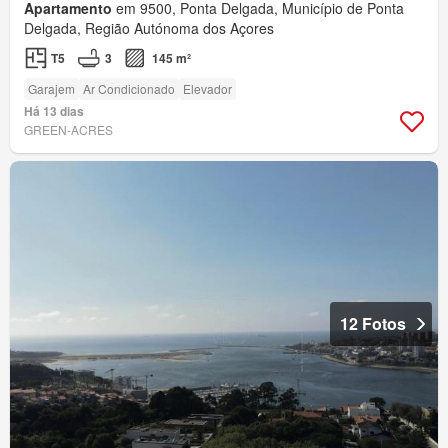
Apartamento
em 9500, Ponta Delgada, Município de Ponta
Delgada, Região Autónoma dos Açores
T5
3
145 m²
Garajem
Ar Condicionado
Elevador
Há 13 dias
GREEN-ACRES
12 Fotos