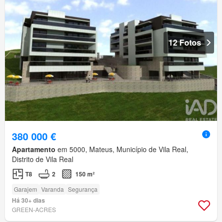
12 Fotos
380 000 €
Apartamento
em 5000, Mateus, Município de Vila Real,
Distrito de Vila Real
T8
2
150 m²
Garajem
Varanda
Segurança
Há 30+ dias
GREEN-ACRES