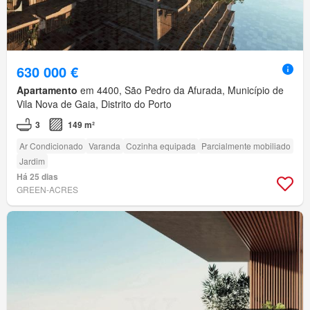
630 000 €
Apartamento
em 4400, São Pedro da Afurada, Município de
Vila Nova de Gaia, Distrito do Porto
3
149 m²
Ar Condicionado
Varanda
Cozinha equipada
Parcialmente mobiliado
Jardim
Há 25 dias
GREEN-ACRES