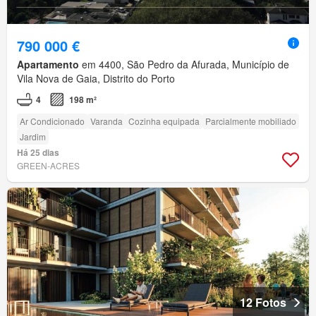
790 000 €
Apartamento
em 4400, São Pedro da Afurada, Município de
Vila Nova de Gaia, Distrito do Porto
4
198 m²
Ar Condicionado
Varanda
Cozinha equipada
Parcialmente mobiliado
Jardim
Há 25 dias
GREEN-ACRES
12 Fotos