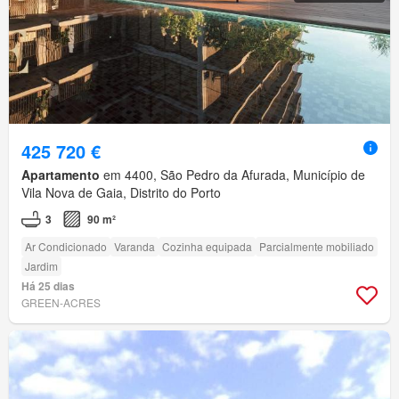
425 720 €
Apartamento
em 4400, São Pedro da Afurada, Município de
Vila Nova de Gaia, Distrito do Porto
3
90 m²
Ar Condicionado
Varanda
Cozinha equipada
Parcialmente mobiliado
Jardim
Há 25 dias
GREEN-ACRES