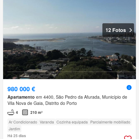
12 Fotos
980 000 €
Apartamento
em 4400, São Pedro da Afurada, Município de
Vila Nova de Gaia, Distrito do Porto
4
210 m²
Ar Condicionado
Varanda
Cozinha equipada
Parcialmente mobiliado
Jardim
Há 25 dias