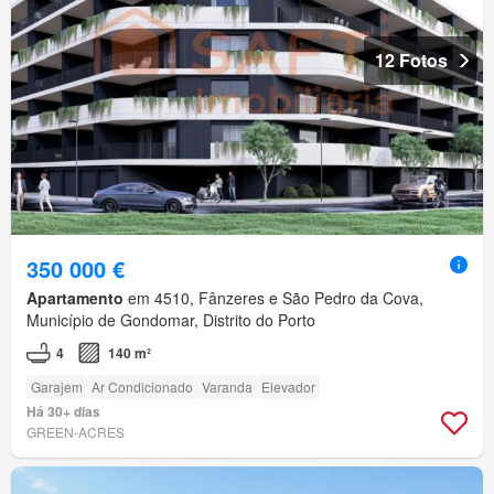
12 Fotos
350 000 €
Apartamento
em 4510, Fânzeres e São Pedro da Cova,
Município de Gondomar, Distrito do Porto
4
140 m²
Garajem
Ar Condicionado
Varanda
Elevador
Há 30+ dias
GREEN-ACRES