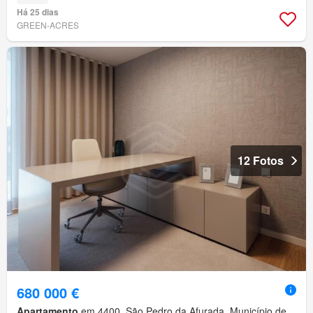
Há 25 dias
GREEN-ACRES
12 Fotos
680 000 €
Apartamento
em 4400, São Pedro da Afurada, Município de