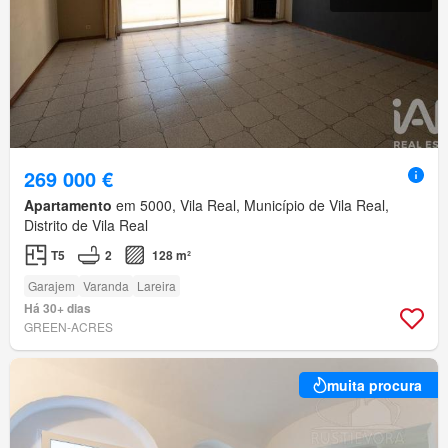
269 000 €
Apartamento
em 5000, Vila Real, Município de Vila Real,
Distrito de Vila Real
T5
2
128 m²
Garajem
Varanda
Lareira
Há 30+ dias
GREEN-ACRES
muita procura