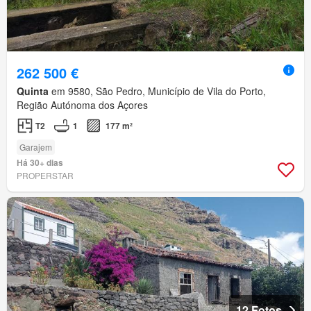
262 500 €
Quinta
em 9580, São Pedro, Município de Vila do Porto,
Região Autónoma dos Açores
T2
1
177 m²
Garajem
Há 30+ dias
PROPERSTAR
12 Fotos