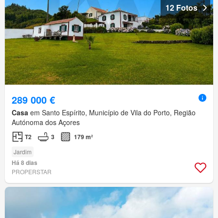
12 Fotos
289 000 €
Casa
em Santo Espírito, Município de Vila do Porto, Região
Autónoma dos Açores
T2
3
179 m²
Jardim
Há 8 dias
PROPERSTAR