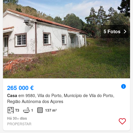
5 Fotos
265 000 €
Casa
em 9580, Vila do Porto, Município de Vila do Porto,
Região Autónoma dos Açores
T3
1
137 m²
Há 30+ dias
PROPERSTAR