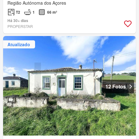
Região Autónoma dos Açores
T2
1
66 m²
Há 30+ dias
PROPERSTAR
Atualizado
12 Fotos