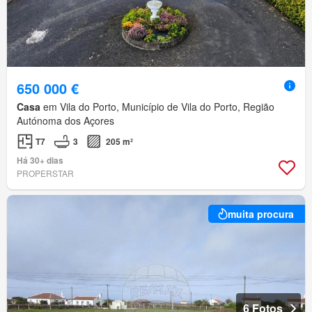
650 000 €
Casa
em Vila do Porto, Município de Vila do Porto, Região
Autónoma dos Açores
T7
3
205 m²
Há 30+ dias
PROPERSTAR
muita procura
6 Fotos