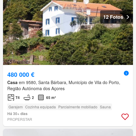
12 Fotos
480 000 €
Casa
em 9580, Santa Bárbara, Município de Vila do Porto,
Região Autónoma dos Açores
T4
2
65 m²
Garajem
Cozinha equipada
Parcialmente mobiliado
Sauna
Há 30+ dias
PROPERSTAR