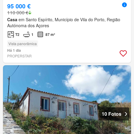
95 000 €
110 000 €
Casa
em Santo Espírito, Município de Vila do Porto, Região
Autónoma dos Açores
T2
1
87 m²
Vista panorâmica
Há 1 dia
PROPERSTAR
10 Fotos